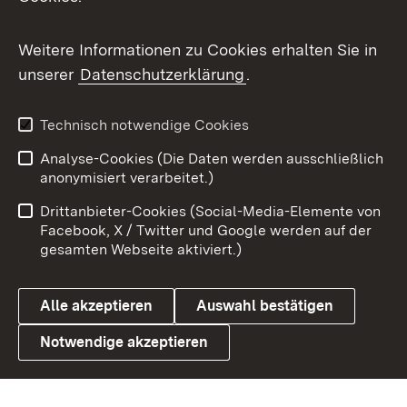
Flickr
Weitere Informationen zu Cookies erhalten Sie in
X / Twitter
unserer
Datenschutzerklärung
.
Youtube
Technisch notwendige Cookies
Zum 
Analyse-Cookies (Die Daten werden ausschließlich
Impressum
Kontakt
anonymisiert verarbeitet.)
Benutzungshinweise
Netiquette
Drittanbieter-Cookies (Social-Media-Elemente von
Barrierefreiheit
Datenschutz
Facebook, X / Twitter und Google werden auf der
gesamten Webseite aktiviert.)
Cookies
Alle akzeptieren
Auswahl bestätigen
Notwendige akzeptieren
Link zum Landesportal