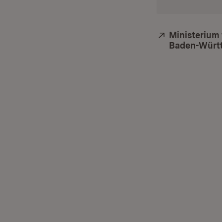
Extern:
Ministerium
Baden-Würt