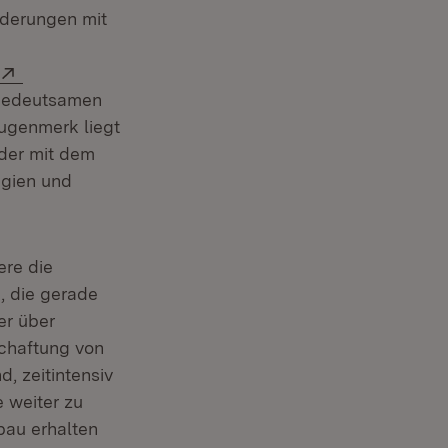
rderungen mit
n neuem Fenster)
Extern:
 bedeutsamen
Augenmerk liegt
 der mit dem
egien und
ere die
, die gerade
er über
schaftung von
, zeitintensiv
e weiter zu
bau erhalten