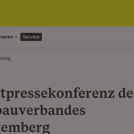
mieren
Service
eilung
tpressekonferenz de
auverbandes
temberg