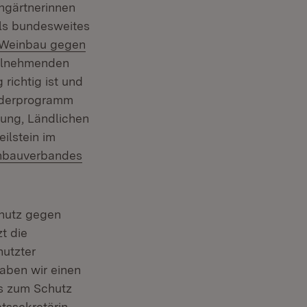
ngärtnerinnen
als bundesweites
d Weinbau gegen
eilnehmenden
richtig ist und
Förderprogramm
rung, Ländlichen
ilstein im
rn:
nbauverbandes
chutz gegen
t die
nutzter
haben wir einen
s zum Schutz
tssekretärin