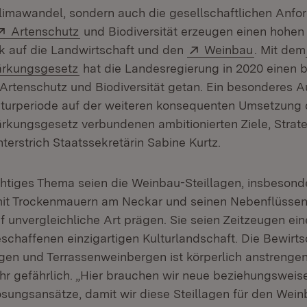
Klimawandel, sondern auch die gesellschaftlichen Anfo
Extern:
(Öffnet in neuem Fenster)
Artenschutz
und Biodiversität erzeugen einen hohen
Extern:
(Öffnet i
k auf die Landwirtschaft und den
Weinbau
. Mit dem
(Öffnet in neuem Fenster)
tärkungsgesetz
hat die Landesregierung in 2020 einen
r Artenschutz und Biodiversität getan. Ein besonderes 
laturperiode auf der weiteren konsequenten Umsetzung
tärkungsgesetz verbundenen ambitionierten Ziele, Strat
erstrich Staatssekretärin Sabine Kurtz.
chtiges Thema seien die Weinbau-Steillagen, insbesond
mit Trockenmauern am Neckar und seinen Nebenflüssen
 unvergleichliche Art prägen. Sie seien Zeitzeugen ein
schaffenen einzigartigen Kulturlandschaft. Die Bewirt
gen und Terrassenweinbergen ist körperlich anstrengend
ehr gefährlich. „Hier brauchen wir neue beziehungsweis
sungsansätze, damit wir diese Steillagen für den Wein