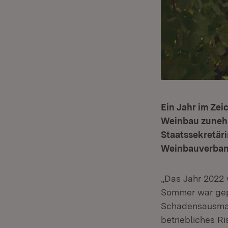
Ein Jahr im Zei
Weinbau zunehm
Staatssekretäri
Weinbauverban
„Das Jahr 2022 
Sommer war gepr
Schadensausmaß
betriebliches R