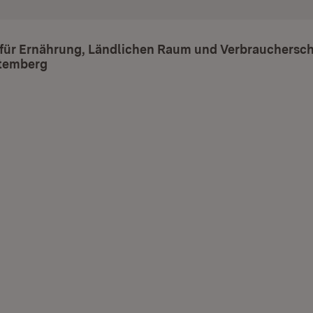
 für Ernährung, Ländlichen Raum und Verbrauchersch
temberg
(Öffnet in neuem Fenster)