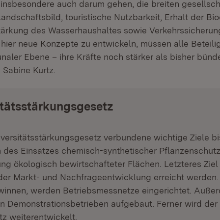
 insbesondere auch darum gehen, die breiten gesellsch
ndschaftsbild, touristische Nutzbarkeit, Erhalt der Biod
tärkung des Wasserhaushaltes sowie Verkehrssicherun
 hier neue Konzepte zu entwickeln, müssen alle Beteili
aler Ebene – ihre Kräfte noch stärker als bisher bünde
 Sabine Kurtz.
itätsstärkungsgesetz
versitätsstärkungsgesetz verbundene wichtige Ziele bi
n des Einsatzes chemisch-synthetischer Pflanzenschutz
g ökologisch bewirtschafteter Flächen. Letzteres Ziel
 der Markt- und Nachfrageentwicklung erreicht werden
winnen, werden Betriebsmessnetze eingerichtet. Auß
 Demonstrationsbetrieben aufgebaut. Ferner wird der i
z weiterentwickelt.