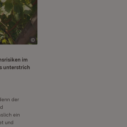
nsrisiken im
 unterstrich
 denn der
nd
lich ein
et und