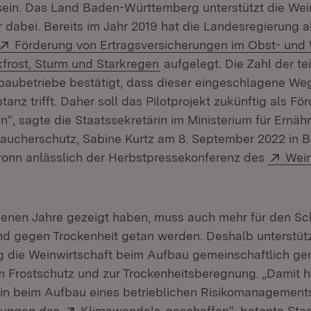
sein. Das Land Baden-Württemberg unterstützt die Wei
 dabei. Bereits im Jahr 2019 hat die Landesregierung 
Extern:
Förderung von Ertragsversicherungen im Obst- un
(Öffnet in neuem Fenster)
kfrost, Sturm und Starkregen
aufgelegt. Die Zahl der t
aubetriebe bestätigt, dass dieser eingeschlagene Weg 
tanz trifft. Daher soll das Pilotprojekt zukünftig als 
n“, sagte die Staatssekretärin im Ministerium für Ernäh
ucherschutz, Sabine Kurtz am 8. September 2022 in Be
Exte
ronn anlässlich der Herbstpressekonferenz des
Wei
ffnet in neuem Fenster)
genen Jahre gezeigt haben, muss auch mehr für den S
d gegen Trockenheit getan werden. Deshalb unterstütz
 die Weinwirtschaft beim Aufbau gemeinschaftlich ge
um Frostschutz und zur Trockenheitsberegnung. „Damit 
in beim Aufbau eines betrieblichen Risikomanagement
Extern:
(Öffnet in neuem Fenster)
kungen des
Klimawandels
geschaffen“, betonte Staa