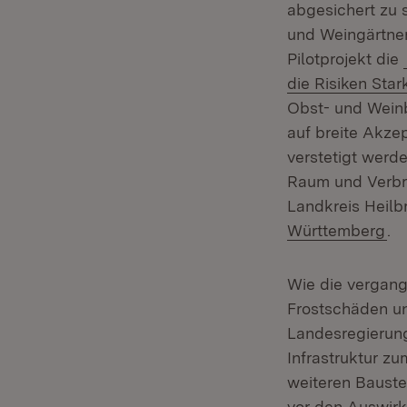
abgesichert zu 
und Weingärtner
Pilotprojekt die
die Risiken Star
Obst- und Weinb
auf breite Akzep
verstetigt werde
Raum und Verbra
Landkreis Heilb
(Ö
Württemberg
.
Wie die vergan
Frostschäden un
Landesregierung
Infrastruktur z
weiteren Bauste
vor den Auswir