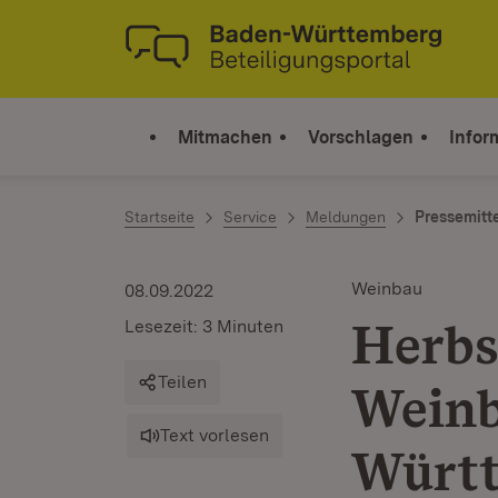
Zum Inhalt springen
Link zur Startseite
Mitmachen
Vorschlagen
Infor
Startseite
Service
Meldungen
Pressemitt
Weinbau
08.09.2022
Herbs
Lesezeit: 3 Minuten
Teilen
Weinb
Text vorlesen
Würt