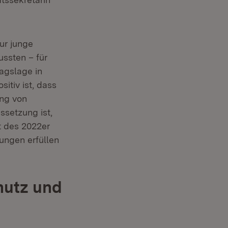
ur junge
ssten – für
ragslage in
itiv ist, dass
ung von
ssetzung ist,
t des 2022er
ungen erfüllen
hutz und