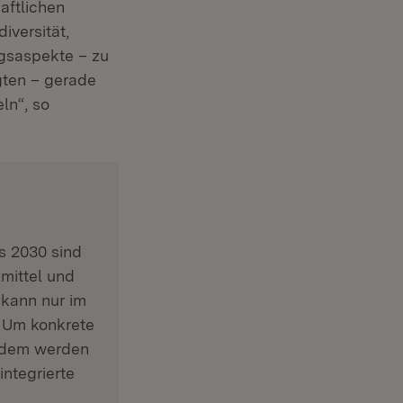
aftlichen
iversität,
gsaspekte – zu
gten – gerade
ln“, so
s 2030 sind
mittel und
 kann nur im
. Um konkrete
erdem werden
ntegrierte