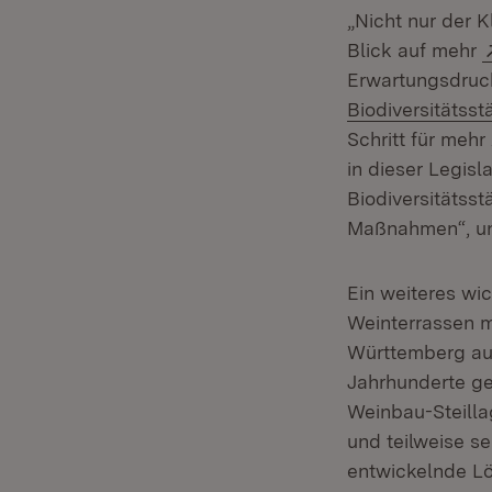
„Nicht nur der 
Blick auf mehr
Erwartungsdruc
Biodiversitätss
Schritt für meh
in dieser Legis
Biodiversitätss
Maßnahmen“, unt
Ein weiteres wi
Weinterrassen 
Württemberg auf
Jahrhunderte ge
Weinbau-Steilla
und teilweise s
entwickelnde Lö