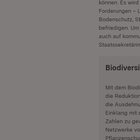
können. Es wird
Forderungen – La
Bodenschutz, S
befriedigen. Um
auch auf kommun
Staatssekretärin
Biodivers
Mit dem Biodi
die Reduktio
die Ausdehnun
Einklang mit
Zahlen zu ge
Netzwerke von
Pflanzenschut