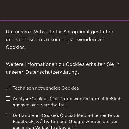
Social Media
Um unsere Webseite für Sie optimal gestalten
und verbessern zu können, verwenden wir
Facebook
Cookies.
Flickr
Weitere Informationen zu Cookies erhalten Sie in
X / Twitter
unserer
Datenschutzerklärung
.
Youtube
Technisch notwendige Cookies
Zum 
Analyse-Cookies (Die Daten werden ausschließlich
Impressum
Kontakt
anonymisiert verarbeitet.)
Benutzungshinweise
Netiquette
Drittanbieter-Cookies (Social-Media-Elemente von
Barrierefreiheit
Datenschutz
Facebook, X / Twitter und Google werden auf der
gesamten Webseite aktiviert.)
Cookies