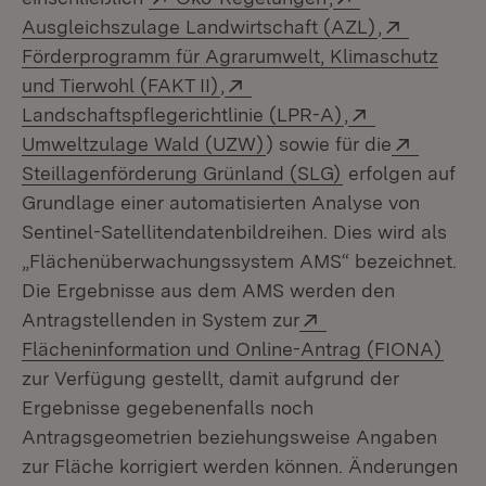
(Öffnet in n
Extern:
Ausgleichszulage Landwirtschaft (AZL)
,
Förderprogramm für Agrarumwelt, Klimaschutz
(Öffnet in neuem Fenster)
Extern:
und Tierwohl (FAKT II)
,
(Öffnet in neue
Extern:
Landschaftspflegerichtlinie (LPR-A)
,
(Öffnet in neuem Fenster
Extern:
Umweltzulage Wald (UZW)
) sowie für die
(Öffnet in neue
Steillagenförderung Grünland (SLG)
erfolgen auf
Grundlage einer automatisierten Analyse von
Sentinel-Satellitendatenbildreihen. Dies wird als
„Flächenüberwachungssystem AMS“ bezeichnet.
Die Ergebnisse aus dem AMS werden den
Extern:
Antragstellenden in System zur
(Öff
Flächeninformation und Online-Antrag (FIONA)
zur Verfügung gestellt, damit aufgrund der
Ergebnisse gegebenenfalls noch
Antragsgeometrien beziehungsweise Angaben
zur Fläche korrigiert werden können. Änderungen