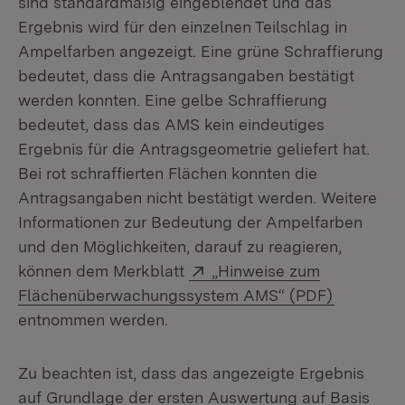
sind standardmäßig eingeblendet und das
Ergebnis wird für den einzelnen Teilschlag in
Ampelfarben angezeigt. Eine grüne Schraffierung
bedeutet, dass die Antragsangaben bestätigt
werden konnten. Eine gelbe Schraffierung
bedeutet, dass das AMS kein eindeutiges
Ergebnis für die Antragsgeometrie geliefert hat.
Bei rot schraffierten Flächen konnten die
Antragsangaben nicht bestätigt werden. Weitere
Informationen zur Bedeutung der Ampelfarben
und den Möglichkeiten, darauf zu reagieren,
Extern:
können dem Merkblatt
„Hinweise zum
(Öffnet i
Flächenüberwachungssystem AMS“ (PDF)
entnommen werden.
Zu beachten ist, dass das angezeigte Ergebnis
auf Grundlage der ersten Auswertung auf Basis