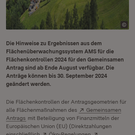
Die Hinweise zu Ergebnissen aus dem
Flächenüberwachungssystem AMS für die
Flächenkontrollen 2024 für den Gemeinsamen
Antrag sind ab Ende August verfügbar. Die
Anträge können bis 30. September 2024
geändert werden.
Die Flächenkontrollen der Antragsgeometrien für
Extern:
alle Flächenmaßnahmen des
Gemeinsamen
(Öffnet in neuem Fenster)
Antrags
mit Beteiligung von Finanzmitteln der
Europäischen Union (EU) (Direktzahlungen
Extern:
(Öffnet in neuem 
Extern:
einschließlich
Öko-Regelungen
,