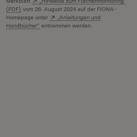
Merkblatt
„Hinweise zum Flächenmonitoring“
(Öffnet in neuem Fenster)
(PDF)
vom 26. August 2024 auf der FIONA-
Extern:
Homepage unter
„Anleitungen und
(Öffnet in neuem Fenster)
Handbücher“
entnommen werden.