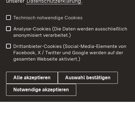
unserer
Datenschutzerklärung
.
Youtube
Technisch notwendige Cookies
Zum 
Analyse-Cookies (Die Daten werden ausschließlich
Impressum
Kontakt
anonymisiert verarbeitet.)
Benutzungshinweise
Netiquette
Drittanbieter-Cookies (Social-Media-Elemente von
Barrierefreiheit
Datenschutz
Facebook, X / Twitter und Google werden auf der
gesamten Webseite aktiviert.)
Cookies
Alle akzeptieren
Auswahl bestätigen
Notwendige akzeptieren
Link zum Landesportal