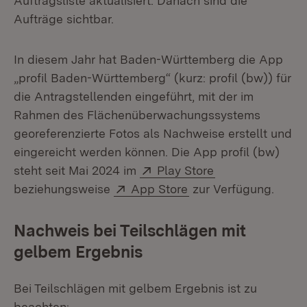
Auftragsliste aktualisiert. Danach sind die
Aufträge sichtbar.
In diesem Jahr hat Baden-Württemberg die App
„profil Baden-Württemberg“ (kurz: profil (bw)) für
die Antragstellenden eingeführt, mit der im
Rahmen des Flächenüberwachungssystems
georeferenzierte Fotos als Nachweise erstellt und
eingereicht werden können. Die App profil (bw)
Extern:
(Öffnet in neuem
steht seit Mai 2024 im
Play Store
Extern:
(Öffnet in neuem Fen
beziehungsweise
App Store
zur Verfügung.
Nachweis bei Teilschlägen mit
gelbem Ergebnis
Bei Teilschlägen mit gelbem Ergebnis ist zu
beachten: