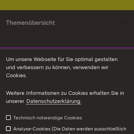
Themenübersicht
Social Media
Um unsere Webseite für Sie optimal gestalten
und verbessern zu können, verwenden wir
Facebook
Cookies.
Flickr
Weitere Informationen zu Cookies erhalten Sie in
X / Twitter
unserer
Datenschutzerklärung
.
Youtube
Technisch notwendige Cookies
Zum 
Analyse-Cookies (Die Daten werden ausschließlich
Impressum
Kontakt