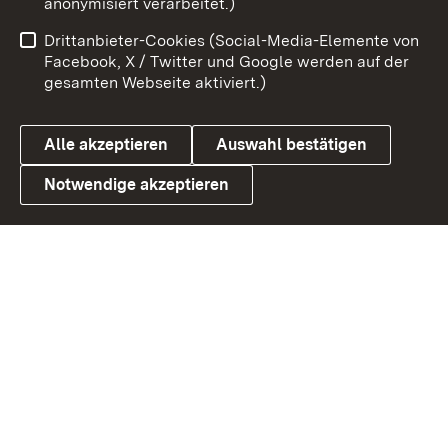
anonymisiert verarbeitet.)
Benutzungshinweise
Netiquette
Drittanbieter-Cookies (Social-Media-Elemente von
Barrierefreiheit
Datenschutz
Facebook, X / Twitter und Google werden auf der
gesamten Webseite aktiviert.)
Cookies
Alle akzeptieren
Auswahl bestätigen
Notwendige akzeptieren
Link zum Landesportal