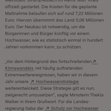
offiziell gestartet. Die Kosten für die geplante
Maßnahme belaufen sich auf rund 7,22 Millionen
Euro. Hiervon übernimmt das Land 5,06 Millionen
Euro. Der Neubau ist notwendig, um die
Bürgerinnen und Bürger künftig vor einem
Hochwasser, wie es statistisch einmal in hundert
Jahren vorkommen kann, zu schützen.
Extern
„Vor dem Hintergrund des fortschreitenden
(Öffnet in neuem Fenster)
Klimawandels
mit häufig auftreten­den
Extremwetterereignissen, haben wir in diesem
Extern:
(Öffnet in neue
Jahr unsere
Hoch­wasserstrategie
weiterentwickelt. Diese Strategie gilt es nun,
zielgerecht umzu­setzen“, sagte Ministerin Thekla
Walker in ihrem Grußwort. Für die Landes­
Extern:
(Öffn
regierung habe der
Schutz vor Hochwasser