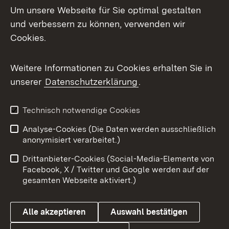
Um unsere Webseite für Sie optimal gestalten
und verbessern zu können, verwenden wir
Facebook
Cookies.
Flickr
Weitere Informationen zu Cookies erhalten Sie in
X / Twitter
unserer
Datenschutzerklärung
.
Youtube
Technisch notwendige Cookies
Zum 
Analyse-Cookies (Die Daten werden ausschließlich
Impressum
Kontakt
anonymisiert verarbeitet.)
Benutzungshinweise
Netiquette
Drittanbieter-Cookies (Social-Media-Elemente von
Barrierefreiheit
Datenschutz
Facebook, X / Twitter und Google werden auf der
gesamten Webseite aktiviert.)
Cookies
Alle akzeptieren
Auswahl bestätigen