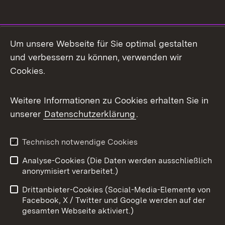
Social Media
Um unsere Webseite für Sie optimal gestalten
und verbessern zu können, verwenden wir
Facebook
Cookies.
Flickr
Weitere Informationen zu Cookies erhalten Sie in
X / Twitter
unserer
Datenschutzerklärung
.
Youtube
Technisch notwendige Cookies
Zum 
Analyse-Cookies (Die Daten werden ausschließlich
Impressum
Kontakt
anonymisiert verarbeitet.)
Benutzungshinweise
Netiquette
Drittanbieter-Cookies (Social-Media-Elemente von
Barrierefreiheit
Datenschutz
Facebook, X / Twitter und Google werden auf der
gesamten Webseite aktiviert.)
Cookies