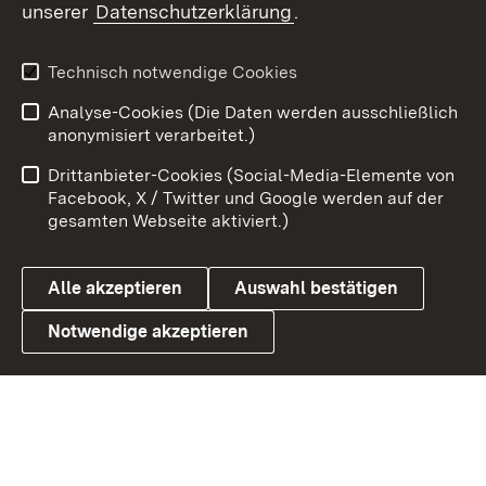
unserer
Datenschutzerklärung
.
Youtube
Technisch notwendige Cookies
Zum 
Analyse-Cookies (Die Daten werden ausschließlich
Impressum
Kontakt
anonymisiert verarbeitet.)
Benutzungshinweise
Netiquette
Drittanbieter-Cookies (Social-Media-Elemente von
Barrierefreiheit
Datenschutz
Facebook, X / Twitter und Google werden auf der
gesamten Webseite aktiviert.)
Cookies
Alle akzeptieren
Auswahl bestätigen
Notwendige akzeptieren
Link zum Landesportal