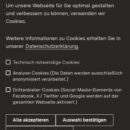
Um unsere Webseite für Sie optimal gestalten
und verbessern zu können, verwenden wir
Facebook
Cookies.
Flickr
Weitere Informationen zu Cookies erhalten Sie in
X / Twitter
unserer
Datenschutzerklärung
.
Youtube
Technisch notwendige Cookies
Zum 
Analyse-Cookies (Die Daten werden ausschließlich
Impressum
Kontakt
anonymisiert verarbeitet.)
Benutzungshinweise
Netiquette
Drittanbieter-Cookies (Social-Media-Elemente von
Barrierefreiheit
Datenschutz
Facebook, X / Twitter und Google werden auf der
gesamten Webseite aktiviert.)
Cookies
Alle akzeptieren
Auswahl bestätigen