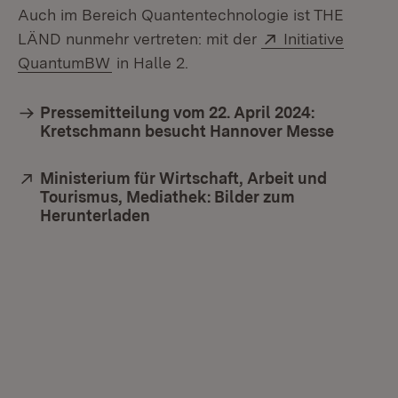
Auch im Bereich Quantentechnologie ist THE
Extern:
LÄND nunmehr vertreten: mit der
Initiative
(Öffnet in neuem Fenster)
QuantumBW
in Halle 2.
Pressemitteilung vom 22. April 2024:
Kretschmann besucht Hannover Messe
Extern:
Ministerium für Wirtschaft, Arbeit und
Tourismus, Mediathek: Bilder zum
Herunterladen
(Öffnet in neuem Fenster)