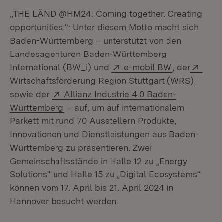
„THE LÄND @HM24: Coming together. Creating
opportunities.“: Unter diesem Motto macht sich
Baden-Württemberg – unterstützt von den
Landesagenturen Baden-Württemberg
Extern:
(Öffnet in n
Exte
International (BW_i) und
e-mobil BW
, der
(Öffne
Wirtschaftsförderung Region Stuttgart (WRS)
Extern:
sowie der
Allianz Industrie 4.0 Baden-
(Öffnet in neuem Fenster)
Württemberg
– auf, um auf internationalem
Parkett mit rund 70 Ausstellern Produkte,
Innovationen und Dienstleistungen aus Baden-
Württemberg zu präsentieren. Zwei
Gemeinschaftsstände in Halle 12 zu „Energy
Solutions“ und Halle 15 zu „Digital Ecosystems“
können vom 17. April bis 21. April 2024 in
Hannover besucht werden.