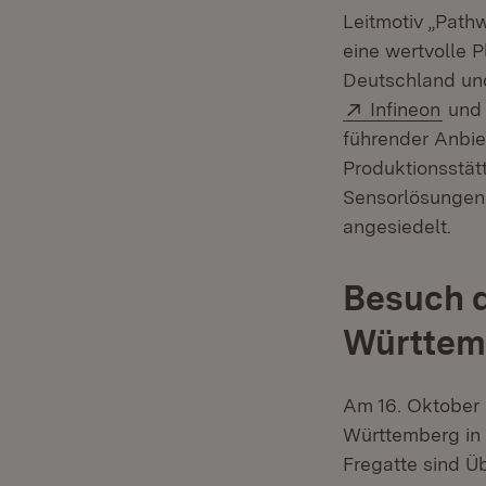
Leitmotiv „Path
eine wertvolle 
Deutschland und
Extern:
(Öff
Infineon
un
führender Anbie
Produktionsstä
Sensorlösungen f
angesiedelt.
Besuch d
Württemb
Am 16. Oktober 
Württemberg in 
Fregatte sind Üb