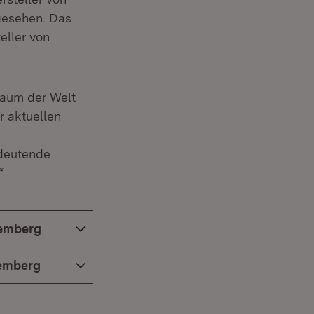
net in neuem Fenster)
esehen. Das
eller von
raum der Welt
 aktuellen
edeutende
“
temberg
temberg