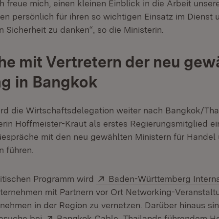
h freue mich, einen kleinen Einblick in die Arbeit unsere
en persönlich für ihren so wichtigen Einsatz im Dienst
 Sicherheit zu danken“, so die Ministerin.
e mit Vertretern der neu gew
ng in Bangkok
rd die Wirtschaftsdelegation weiter nach Bangkok/Thai
terin Hoffmeister-Kraut als erstes Regierungsmitglied e
espräche mit den neu gewählten Ministern für Handel
 führen.
Extern:
litischen Programm wird
Baden-Württemberg Interna
ternehmen mit Partnern vor Ort Networking-Veranstalt
rnehmen in der Region zu vernetzen. Darüber hinaus si
Extern:
(Öffnet in neuem Fenster
esuche bei
Bangkok Cable
, Thailands führendem He