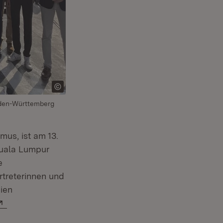
Baden-Württemberg
mus, ist am 13.
Kuala Lumpur
e
rtreterinnen und
ien
Extern:
er)
fnet in neuem Fenster)