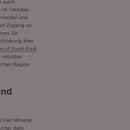
n auch
m 14. Oktober
, Handel und
 den Zugang zu
fnen. So
izierung ihrer
n of South East
volatilen
ischen Region
and
Chief Minister
 Unter dem