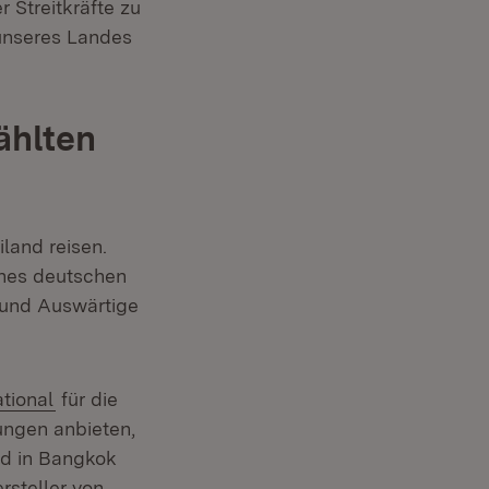
r Streitkräfte zu
 unseres Landes
ählten
land reisen.
ines deutschen
 und Auswärtige
(Öffnet in neuem Fenster)
tional
für die
ungen anbieten,
nd in Bangkok
)
rsteller von