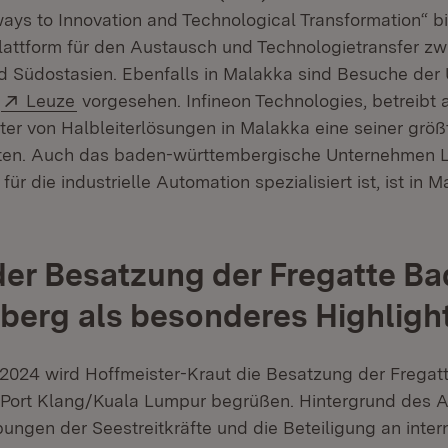
ways to Innovation and Technological Transformation“ b
Plattform für den Austausch und Technologietransfer z
 Südostasien. Ebenfalls in Malakka sind Besuche de
net in neuem Fenster)
Extern:
(Öffnet in neuem Fenster)
d
Leuze
vorgesehen. Infineon Technologies, betreibt a
ter von Halbleiterlösungen in Malakka eine seiner größ
tten. Auch das baden-württembergische Unternehmen L
ür die industrielle Automation spezialisiert ist, ist in 
er Besatzung der Fregatte Ba
erg als besonderes Highligh
2024 wird Hoffmeister-Kraut die Besatzung der Fregat
Port Klang/Kuala Lumpur begrüßen. Hintergrund des A
ungen der Seestreitkräfte und die Beteiligung an inter