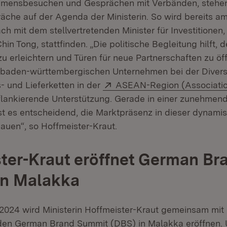
mensbesuchen und Gesprächen mit Verbänden, stehe
räche auf der Agenda der Ministerin. So wird bereits a
h mit dem stellvertretenden Minister für Investitionen
Chin Tong, stattfinden. „Die politische Begleitung hilft,
u erleichtern und Türen für neue Partnerschaften zu öf
 baden-württembergischen Unternehmen bei der Diversif
Extern:
 und Lieferketten in der
ASEAN-Region (Associatio
Öffnet in neuem Fenster)
lankierende Unterstützung. Gerade in einer zunehmend 
ist es entscheidend, die Marktpräsenz in dieser dynam
auen“, so Hoffmeister-Kraut.
ter-Kraut eröffnet German Br
in Malakka
2024 wird Ministerin Hoffmeister-Kraut gemeinsam mit 
den German Brand Summit (DBS) in Malakka eröffnen.