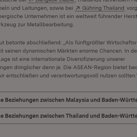
Extern:
(Öff
beln und Leitungen, sowie bei
Gühring Thailand
vorg
rgische Unternehmen ist ein weltweit führender Herst
kzeug zur Metallbearbeitung.
ut betonte abschließend: „Als fünftgrößter Wirtschafts
t seinen dynamischen Märkten enorme Chancen. In der
age ist eine internationale Diversifizierung unserer
ngen dringlicher denn je. Die ASEAN-Region bietet b
wir entschließen und verantwortungsvoll nutzen sollten.
che Beziehungen zwischen Malaysia und Baden-Würt
che Beziehungen zwischen Thailand und Baden-Würt