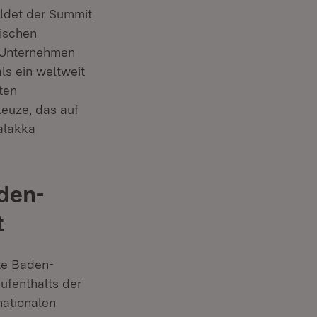
ildet der Summit
wischen
r Unternehmen
ls ein weltweit
ten
euze, das auf
Malakka
den-
t
te Baden-
ufenthalts der
nationalen