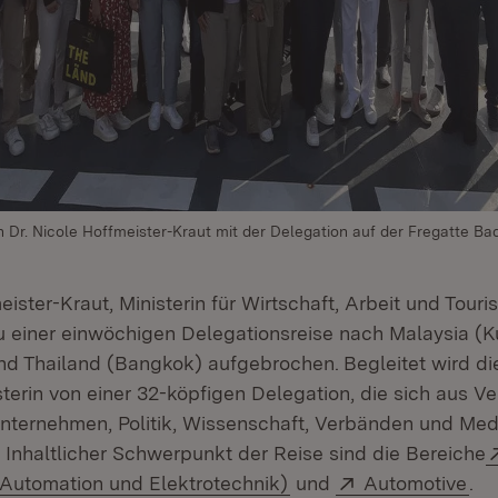
in Dr. Nicole Hoffmeister-Kraut mit der Delegation auf der Fregatte 
eister-Kraut, Ministerin für Wirtschaft, Arbeit und Touris
 einer einwöchigen Delegationsreise nach Malaysia (
nd Thailand (Bangkok) aufgebrochen.
Begleitet wird di
terin von einer 32-köpfigen Delegation, die sich aus Ve
Unternehmen, Politik, Wissenschaft, Verbänden und Med
Inhaltlicher Schwerpunkt der Reise sind die Bereiche
(Öffnet in neuem Fenst
Extern:
(Öf
Automation und Elektrotechnik)
und
Automotive
.