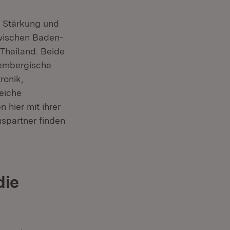
er Stärkung und
zwischen Baden-
hailand. Beide
tembergische
ronik,
eiche
hier mit ihrer
spartner finden
die