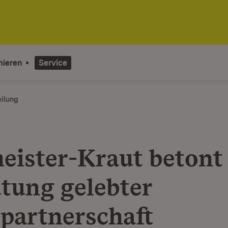
mieren
Service
eilung
eister-Kraut betont
tung gelebter
lpartnerschaft