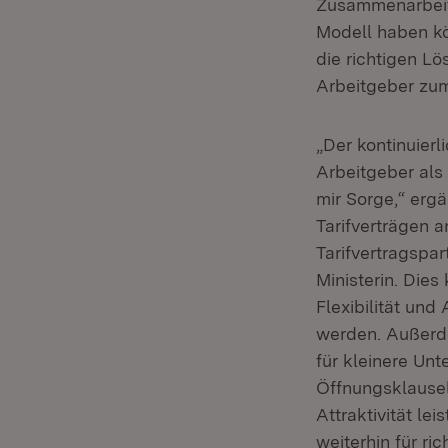
Zusammenarbeit 
Modell haben kön
die richtigen Lö
Arbeitgeber zum
„Der kontinuierl
Arbeitgeber als
mir Sorge,“ ergä
Tarifverträgen a
Tarifvertragspart
Ministerin. Die
Flexibilität un
werden. Außerd
für kleinere Un
Öffnungsklausel
Attraktivität le
weiterhin für ri