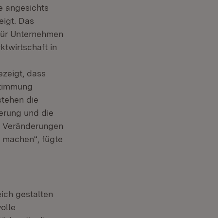
de angesichts
 in neuem Fenster)
igt. Das
 für Unternehmen
ktwirtschaft in
zeigt, dass
stimmung
stehen die
erung und die
en Veränderungen
r machen“, fügte
ich gestalten
olle