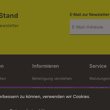
 Stand
E-Mail zur Newslett
ewsletter.
en
Informieren
Service
nten
Beteiligung verstehen
Meldungen
Beteiligung anwenden
Mediathek
erbessern zu können, verwenden wir Cookies.
ragte
Beteiligung stärken
Publikatio
Beteiligung erleben
Glossar