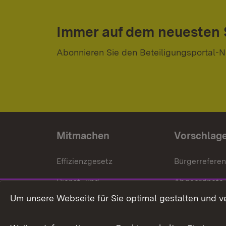
Immer auf dem neuesten
Abonnieren Sie den Beteiligungsportal-N
Mitmachen
Vorschlag
Effizienzgesetz
Bürgerrefere
Dienst- und
Abgeordnete
Versorgungsbezüge
Um unsere Webseite für Sie optimal gestalten und v
Bürgerbeauft
Kommunale Verfahren
Petition