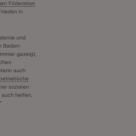
hen Föderation
Frieden in
ndemie und
in Baden-
n immer gezeigt,
ichen
terin auch
Extern:
betriebliche
rer sozialen
 auch helfen,
“