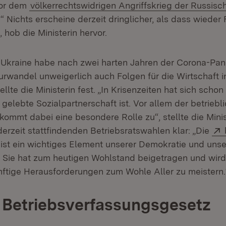
vor dem
völkerrechtswidrigen Angriffskrieg der Russisc
“ Nichts erscheine derzeit dringlicher, als dass wieder 
 hob die Ministerin hervor.
r Ukraine habe nach zwei harten Jahren der Corona-Pa
turwandel unweigerlich auch Folgen für die Wirtschaft 
llte die Ministerin fest. „In Krisenzeiten hat sich scho
 gelebte Sozialpartnerschaft ist. Vor allem der betriebl
ommt dabei eine besondere Rolle zu“, stellte die Minis
erzeit stattfindenden Betriebsratswahlen klar: „Die
(Öffnet in neuem Fenster)
ist ein wichtiges Element unserer Demokratie und unse
. Sie hat zum heutigen Wohlstand beigetragen und wird
nftige Herausforderungen zum Wohle Aller zu meistern.
 Betriebsverfassungsgesetz