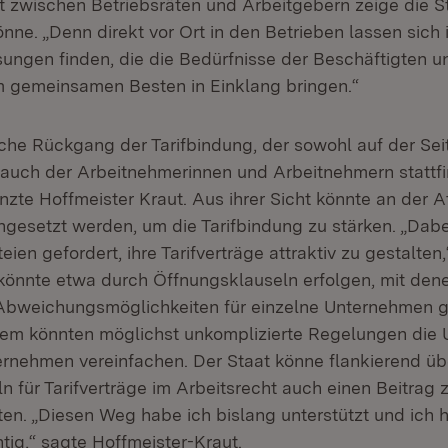
zwischen Betriebsräten und Arbeitgebern zeige die St
ne. „Denn direkt vor Ort in den Betrieben lassen sich i
sungen finden, die die Bedürfnisse der Beschäftigten u
 gemeinsamen Besten in Einklang bringen.“
iche Rückgang der Tarifbindung, der sowohl auf der Sei
 auch der Arbeitnehmerinnen und Arbeitnehmern stattfin
nzte Hoffmeister Kraut. Aus ihrer Sicht könnte an der At
ngesetzt werden, um die Tarifbindung zu stärken. „Dabe
eien gefordert, ihre Tarifverträge attraktiv zu gestalten
s könnte etwa durch Öffnungsklauseln erfolgen, mit den
d Abweichungsmöglichkeiten für einzelne Unternehmen 
em könnten möglichst unkomplizierte Regelungen die
ternehmen vereinfachen. Der Staat könne flankierend üb
n für Tarifverträge im Arbeitsrecht auch einen Beitrag 
isten. „Diesen Weg habe ich bislang unterstützt und ich h
chtig,“ sagte Hoffmeister-Kraut.