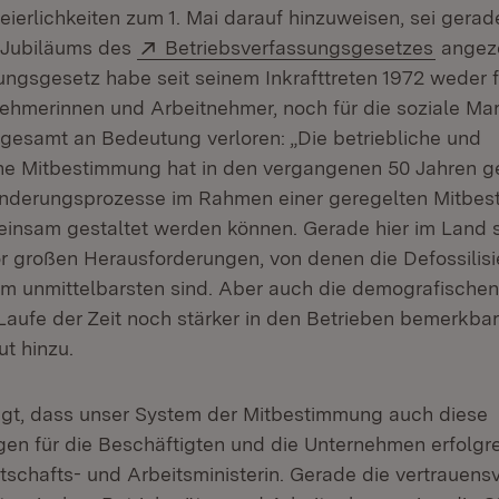
eierlichkeiten zum 1. Mai darauf hinzuweisen, sei gera
Extern:
(Öffnet
 Jubiläums des
Betriebsverfassungsgesetzes
angeze
ungsgesetz habe seit seinem Inkrafttreten 1972 weder
nehmerinnen und Arbeitnehmer, noch für die soziale Mar
gesamt an Bedeutung verloren: „Die betriebliche und
e Mitbestimmung hat in den vergangenen 50 Jahren ge
änderungsprozesse im Rahmen einer geregelten Mitbe
einsam gestaltet werden können. Gerade hier im Land 
 großen Herausforderungen, von denen die Defossilisi
 am unmittelbarsten sind. Aber auch die demografisch
Laufe der Zeit noch stärker in den Betrieben bemerkba
t hinzu.
ugt, dass unser System der Mitbestimmung auch diese
en für die Beschäftigten und die Unternehmen erfolgre
rtschafts- und Arbeitsministerin. Gerade die vertrauensv