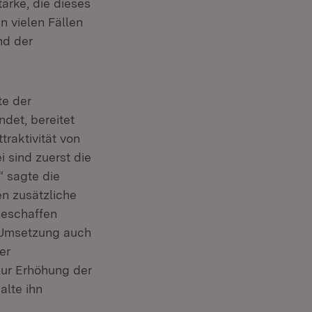
ärke, die dieses
n vielen Fällen
nd der
te der
det, bereitet
traktivität von
i sind zuerst die
,“ sagte die
en zusätzliche
geschaffen
 Umsetzung auch
er
zur Erhöhung der
alte ihn