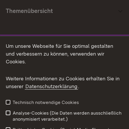
Themenübersicht
Social Media
Um unsere Webseite für Sie optimal gestalten
und verbessern zu können, verwenden wir
Facebook
Cookies.
Flickr
Weitere Informationen zu Cookies erhalten Sie in
X / Twitter
unserer
Datenschutzerklärung
.
Youtube
Technisch notwendige Cookies
Zum 
Analyse-Cookies (Die Daten werden ausschließlich
Impressum
Kontakt
anonymisiert verarbeitet.)
Benutzungshinweise
Netiquette