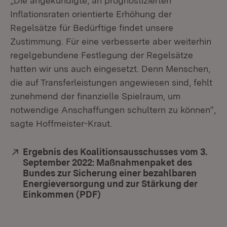
„Die angekündigte, an prognostizierten
Inflationsraten orientierte Erhöhung der
Regelsätze für Bedürftige findet unsere
Zustimmung. Für eine verbesserte aber weiterhin
regelgebundene Festlegung der Regelsätze
hatten wir uns auch eingesetzt. Denn Menschen,
die auf Transferleistungen angewiesen sind, fehlt
zunehmend der finanzielle Spielraum, um
notwendige Anschaffungen schultern zu können“,
sagte Hoffmeister-Kraut.
Extern:
Ergebnis des Koalitionsausschusses vom 3.
September 2022: Maßnahmenpaket des
Bundes zur Sicherung einer bezahlbaren
Energieversorgung und zur Stärkung der
Einkommen (PDF)
(Öffnet in neuem Fenster)