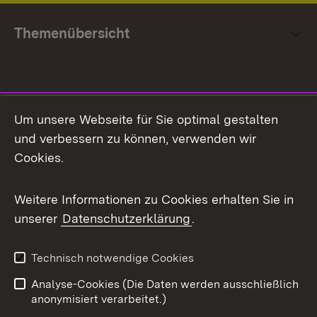
Themenübersicht
Social Media
Um unsere Webseite für Sie optimal gestalten
und verbessern zu können, verwenden wir
Facebook
Cookies.
Flickr
Weitere Informationen zu Cookies erhalten Sie in
X / Twitter
unserer
Datenschutzerklärung
.
Youtube
Technisch notwendige Cookies
Zum 
Analyse-Cookies (Die Daten werden ausschließlich
Impressum
Kontakt
anonymisiert verarbeitet.)
Benutzungshinweise
Netiquette