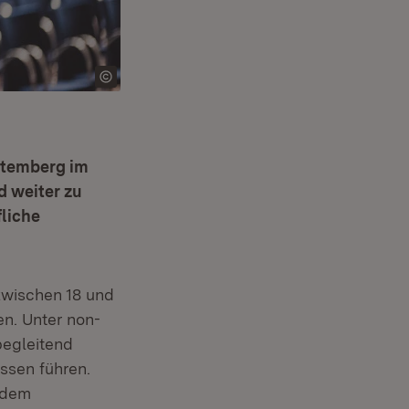
rttemberg im
d weiter zu
fliche
zwischen 18 und
n. Unter non-
begleitend
üssen führen.
 dem