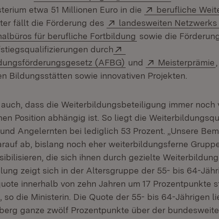
Extern:
terium etwa 51 Millionen Euro in die
berufliche Weit
Extern:
nter fällt die Förderung des
landesweiten Netzwerks 
(Öffnet in neuem Fen
albüros für berufliche Fortbildung
sowie die Förderun
Extern:
stiegsqualifizierungen durch
(Öffnet in neuem Fenst
Extern:
(
ldungsförderungsgesetz (AFBG)
und
Meisterprämie
en Bildungsstätten sowie innovativen Projekten.
t auch, dass die Weiterbildungsbeteiligung immer noch
hen Position abhängig ist. So liegt die Weiterbildungsq
und Angelernten bei lediglich 53 Prozent. „Unsere Be
rauf ab, bislang noch eher weiterbildungsferne Gruppen
bilisieren, die sich ihnen durch gezielte Weiterbildung
lung zeigt sich in der Altersgruppe der 55- bis 64-Jähr
uote innerhalb von zehn Jahren um 17 Prozentpunkte s
, so die Ministerin. Die Quote der 55- bis 64-Jährigen l
erg ganze zwölf Prozentpunkte über der bundesweite