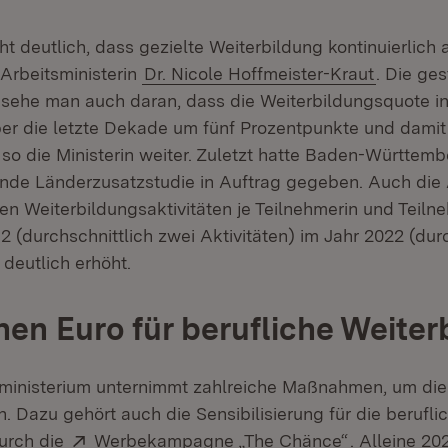
ht deutlich, dass gezielte Weiterbildung kontinuierlic
 Arbeitsministerin
Dr. Nicole Hoffmeister-Kraut
. Die ge
g sehe man auch daran, dass die Weiterbildungsquote i
r die letzte Dekade um fünf Prozentpunkte und damit 
 so die Ministerin weiter. Zuletzt hatte Baden-Württem
nde Länderzusatzstudie in Auftrag gegeben. Auch die
Weiterbildungsaktivitäten je Teilnehmerin und Teilne
2 (durchschnittlich zwei Aktivitäten) im Jahr 2022 (dur
 deutlich erhöht.
onen Euro für berufliche Weite
ministerium unternimmt zahlreiche Maßnahmen, um die
n. Dazu gehört auch die Sensibilisierung für die berufli
Extern:
(Öffnet in 
urch die
Werbekampagne „The Chänce“
. Alleine 20