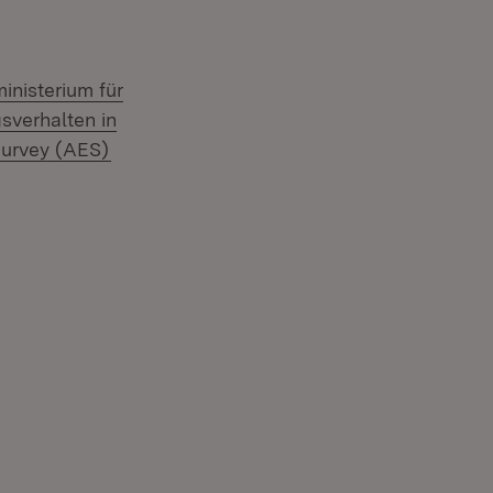
nisterium für
sverhalten in
(Öffnet in neuem Fenster)
Survey (AES)
 in neuem Fenster)