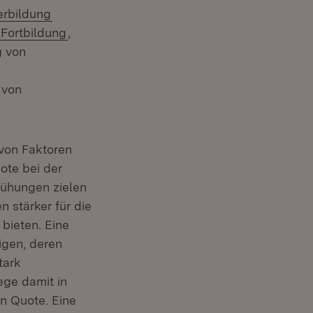
(Öffnet in neuem Fenster)
erbildung
(Öffnet in neuem Fenster)
Fortbildung
,
ster)
g von
er)
Öffnet in neuem Fenster)
, von
 von Faktoren
uote bei der
mühungen zielen
 stärker für die
 bieten. Eine
igen, deren
tark
iege damit in
n Quote. Eine