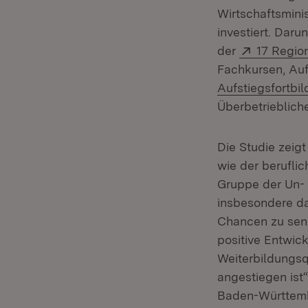
Wirtschaftsminis
investiert. Daru
Extern:
der
17 Region
Fachkursen, Auf
Aufstiegsfortbi
Überbetrieblich
Die Studie zeig
wie der beruflic
Gruppe der Un- 
insbesondere da
Chancen zu sensi
positive Entwick
Weiterbildungsq
angestiegen ist“
Baden-Württemb