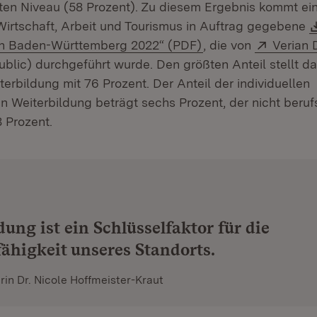
en Niveau (58 Prozent). Zu diesem Ergebnis kommt ei
 Wirtschaft, Arbeit und Tourismus in Auftrag gegebene
(Öffnet in neuem Fe
Extern:
 in Baden-Württemberg 2022“ (PDF)
, die von
Verian 
ublic) durchgeführt wurde. Den größten Anteil stellt da
terbildung mit 76 Prozent. Der Anteil der individuellen
 Weiterbildung beträgt sechs Prozent, der nicht ber
 Prozent.
dung ist ein Schlüsselfaktor für die
ähigkeit unseres Standorts.
rin Dr. Nicole Hoffmeister-Kraut