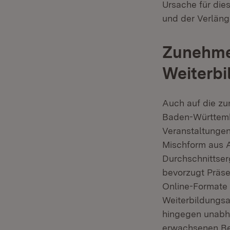
Ursache für die
und der Verläng
Zunehme
Weiterbi
Auch auf die zu
Baden-Württemb
Veranstaltungen
Mischform aus A
Durchschnittser
bevorzugt Präse
Online-Formate 
Weiterbildungsa
hingegen unabhä
erwachsenen Be