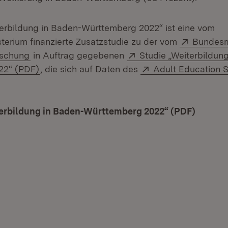
terbildung in Baden-Württemberg 2022“ ist eine vom
Extern:
sterium finanzierte Zusatzstudie zu der vom
Bundesmi
(Öffnet in neuem Fenster)
Extern:
rschung
in Auftrag gegebenen
Studie „Weiterbildung
(Öffnet in neuem Fenster)
Extern:
22“ (PDF)
, die sich auf Daten des
Adult Education 
terbildung in Baden-Württemberg 2022“ (PDF)
(Öffnet