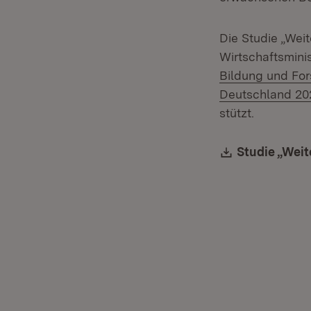
Die Studie „Wei
Wirtschaftsmini
Bildung und Fo
Deutschland 20
stützt.
Download:
Studie „Wei