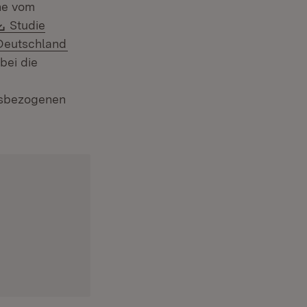
ne vom
Download:
Studie
nster)
(Öffnet in neuem Fenster)
Deutschland
bei die
ufsbezogenen