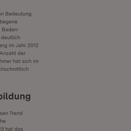
h an Bedeutung
stiegene
n Baden-
deutlich
berg im Jahr 2012
 Anzahl der
hmer hat sich im
chschnittlich
rbildung
sen Trend
che
neuem Fenster)
23 hat das