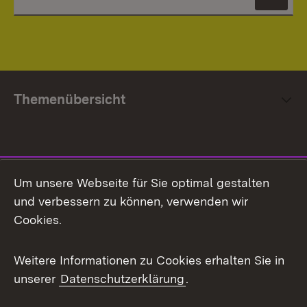
News
Themenübersicht
Social Media
Um unsere Webseite für Sie optimal gestalten
und verbessern zu können, verwenden wir
Facebook
Cookies.
Flickr
Weitere Informationen zu Cookies erhalten Sie in
X / Twitter
unserer
Datenschutzerklärung
.
Youtube