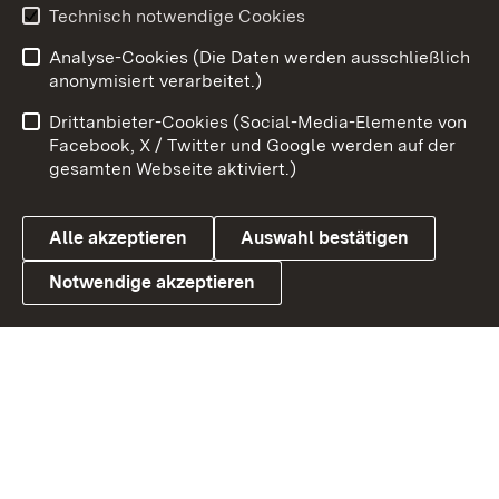
Technisch notwendige Cookies
Zum 
Analyse-Cookies (Die Daten werden ausschließlich
Impressum
Kontakt
anonymisiert verarbeitet.)
Benutzungshinweise
Netiquette
Drittanbieter-Cookies (Social-Media-Elemente von
Barrierefreiheit
Datenschutz
Facebook, X / Twitter und Google werden auf der
gesamten Webseite aktiviert.)
Cookies
Alle akzeptieren
Auswahl bestätigen
Notwendige akzeptieren
Link zum Landesportal