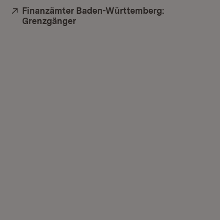
Extern:
Finanzämter Baden-Württemberg:
Grenzgänger
(Öffnet in neuem Fenster)