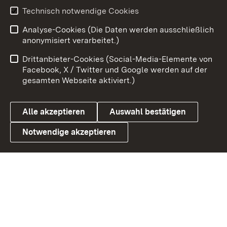
Technisch notwendige Cookies
Zum 
Analyse-Cookies (Die Daten werden ausschließlich
Impressum
Kontakt
anonymisiert verarbeitet.)
Benutzungshinweise
Netiquette
Drittanbieter-Cookies (Social-Media-Elemente von
Barrierefreiheit
Datenschutz
Facebook, X / Twitter und Google werden auf der
gesamten Webseite aktiviert.)
Cookies
Alle akzeptieren
Auswahl bestätigen
Notwendige akzeptieren
Link zum Landesportal