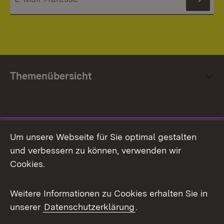
News
Themenübersicht
Social Media
Um unsere Webseite für Sie optimal gestalten
und verbessern zu können, verwenden wir
Facebook
Cookies.
Flickr
Weitere Informationen zu Cookies erhalten Sie in
X / Twitter
unserer
Datenschutzerklärung
.
Youtube