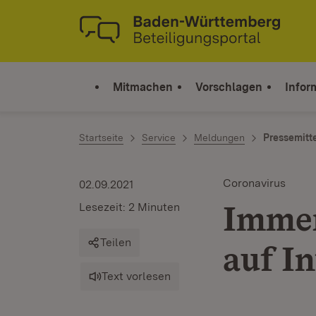
Zum Inhalt springen
Link zur Startseite
Mitmachen
Vorschlagen
Infor
Startseite
Service
Meldungen
Pressemitt
Coronavirus
02.09.2021
Immer
Lesezeit: 2 Minuten
Teilen
auf I
Text vorlesen