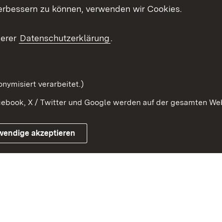
erbessern zu können, verwenden wir Cookies.
ragte
Beteiligung stärken
Publikatio
Beteiligung erleben
Glossar
serer
Datenschutzerklärung
.
Beteiligung erforschen
mung
nymisiert verarbeitet.)
ebook, X / Twitter und Google werden auf der gesamten Webs
Impressum
Kontakt
Benutzungshinweise
Netiqu
wendige akzeptieren