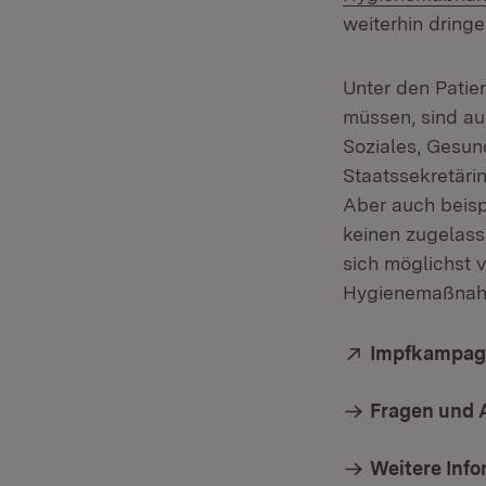
weiterhin dring
Unter den Patie
müssen, sind au
Soziales, Gesun
Staatssekretäri
Aber auch beispi
keinen zugelasse
sich möglichst 
Hygienemaßnahm
Extern:
Impfkampag
Fragen und 
Weitere Inf