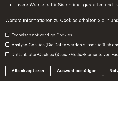
Versorgungsbezüge
Um unsere Webseite für Sie optimal gestalten und v
Bürgerbeauft
Kommunale Verfahren
Petition
Weitere Informationen zu Cookies erhalten Sie in un
Weitere
Volksantrag
Beteiligungsprozesse
Technisch notwendige Cookies
Volksabstim
Analyse-Cookies (Die Daten werden ausschließlich ano
Drittanbieter-Cookies (Social-Media-Elemente von Fac
Link zum Landesportal
Alle akzeptieren
Auswahl bestätigen
Not