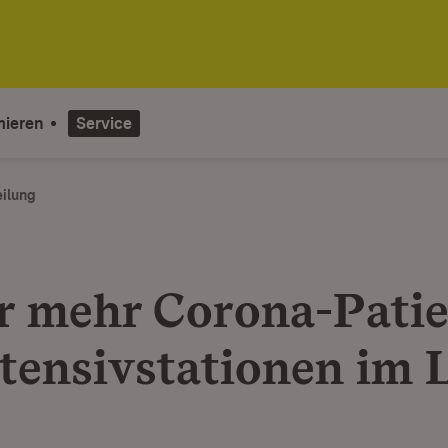
mieren
Service
eilung
 mehr Corona-Pati
ntensivstationen im 