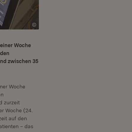
 einer Woche
 den
ind zwischen 35
iner Woche
en
 zurzeit
er Woche (24.
eit auf den
atienten – das