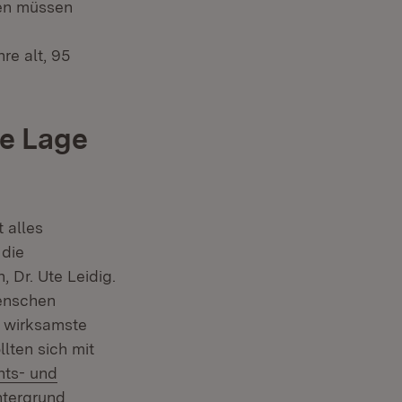
ten müssen
re alt, 95
ie Lage
t alles
 die
, Dr. Ute Leidig.
Menschen
r wirksamste
llten sich mit
hts- und
ntergrund