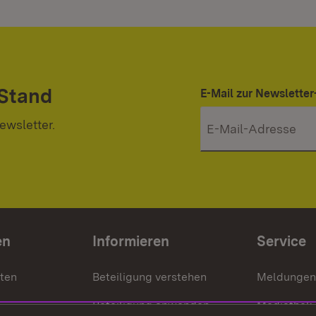
 Stand
E-Mail zur Newslett
ewsletter.
en
Informieren
Service
nten
Beteiligung verstehen
Meldungen
Beteiligung anwenden
Mediathek