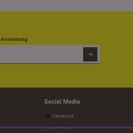
er-Anmeldung
Newsletter 
Social Media
Facebook
Flickr