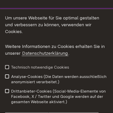
Social Media
Um unsere Webseite für Sie optimal gestalten
und verbessern zu können, verwenden wir
Facebook
Cookies.
Flickr
Weitere Informationen zu Cookies erhalten Sie in
X / Twitter
unserer
Datenschutzerklärung
.
Youtube
Technisch notwendige Cookies
Zum 
Analyse-Cookies (Die Daten werden ausschließlich
Impressum
Kontakt
anonymisiert verarbeitet.)
Benutzungshinweise
Netiquette
Drittanbieter-Cookies (Social-Media-Elemente von
Barrierefreiheit
Datenschutz
Facebook, X / Twitter und Google werden auf der
gesamten Webseite aktiviert.)
Cookies