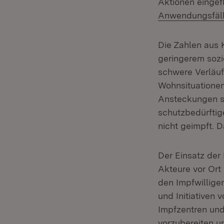
Aktionen eingef
Anwendungsfäll
Die Zahlen aus 
geringerem sozi
schwere Verläuf
Wohnsituationen
Ansteckungen sc
schutzbedürftige
nicht geimpft. 
Der Einsatz der
Akteure vor Ort
den Impfwillige
und Initiativen
Impfzentren un
vorzubereiten un