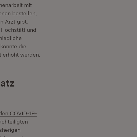
enarbeit mit
onen bestellen,
 Arzt gibt.
n Hochstätt und
hiedliche
 konnte die
t erhöht werden.
satz
nden COVID-19-
)
chteiligten
isherigen