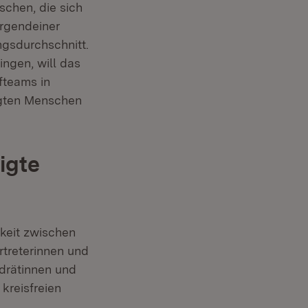
chen, die sich
irgendeiner
ngsdurchschnitt.
ngen, will das
fteams in
ligten Menschen
igte
gkeit zwischen
rtreterinnen und
drätinnen und
kreisfreien