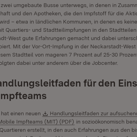
 zwei umgebaute Busse unterwegs, in denen in Zusamm
haft und den Apotheken, die den Impfstoff für die Akti
 wird – etwa in ländlichen Kommunen, in denen es keinen
t Quartiers- und Stadtteilimpfungen in den Stadtteile
adt-West gute Erfahrungen gemacht und dabei untersc
iert. Mit der Vor-Ort-Impfung in der Neckarstadt-West
esem Stadtteil von mageren 7 Prozent auf 25-30 Prozen
olgten dabei unter anderem über die Jobcenter.
ndlungsleitfaden für den Ein
 Impfteams
Download:
 hat einen neuen
Handlungsleitfaden zur aufsuche
(Öffnet in neuem Fenster
Mobile Impfteams (MIT) (PDF)
in sozioökonomisch bena
Quartieren erstellt, in den auch Erfahrungen aus den b