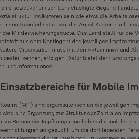
 eine sozioökonomisch benachteiligte Gegend handelt.
ozialstruktur-Indikatoren sein wie etwa die Arbeitslose
her von Transferleistungen, der Anteil Kinder in alleine
 die Mindestsicherungsquote. Das Land stellt für die V
mpfstoff aus dem Kontingent des jeweiligen Impfzentru
weitere Organisation muss mit den Akteurinnen und Akt
am besten kennen, erfolgen. Dafür bietet der Handlungsl
ien und Informationen.
Einsatzbereiche für Mobile I
fteams (MIT) sind organisatorisch an die jeweiligen Im
 sind eine Ergänzung zur Struktur der Zentralen Impfz
n. Zu Beginn der Impfkampagne haben die mobilen Im
geeinrichtungen aufgesucht, um die dort lebenden Pers
Folgezeit konnten die MIT auch Vor-Ort-Terminen in d