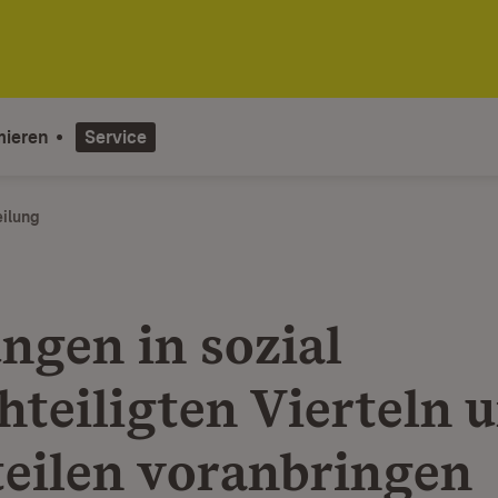
mieren
Service
eilung
ngen in sozial
hteiligten Vierteln 
teilen voranbringen