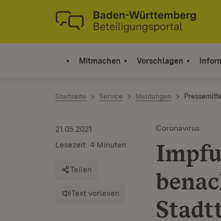
Zum Inhalt springen
Link zur Startseite
Mitmachen
Vorschlagen
Infor
Startseite
Service
Meldungen
Pressemitt
Coronavirus
21.05.2021
Impfu
Lesezeit: 4 Minuten
Teilen
benac
Text vorlesen
Stadt