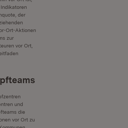
 Indikatoren
nquote, der
rziehenden
or-Ort-Aktionen
ms zur
euren vor Ort,
eitfaden
mpfteams
pfzentren
entren und
pfteams die
onen vor Ort zu
en Kommunen