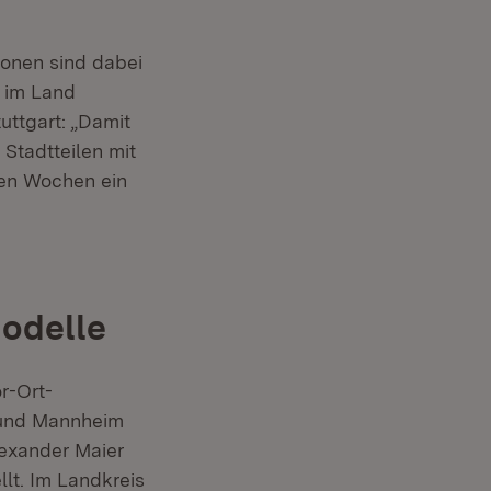
ionen sind dabei
 im Land
tuttgart: „Damit
Stadtteilen mit
en Wochen ein
Modelle
r-Ort-
n und Mannheim
exander Maier
lt. Im Landkreis