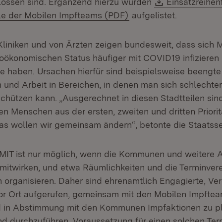
Download:
lossen sind. Ergänzend hierzu wurden
Einsatzreihen
(Öffnet in neuem Fenst
e der Mobilen Impfteams (PDF)
aufgelistet.
Kliniken und von Ärzten zeigen bundesweit, dass sich
oökonomischen Status häufiger mit COVID19 infizieren 
e haben. Ursachen hierfür sind beispielsweise beengte
 und Arbeit in Bereichen, in denen man sich schlechter
hützen kann. „Ausgerechnet in diesen Stadtteilen sin
n Menschen aus der ersten, zweiten und dritten Priorit
Das wollen wir gemeinsam ändern“, betonte die Staatsse
 MIT ist nur möglich, wenn die Kommunen und weitere 
 mitwirken, und etwa Räumlichkeiten und die Terminver
n organisieren. Daher sind ehrenamtlich Engagierte, Ve
 vor Ort aufgerufen, gemeinsam mit den Mobilen Impfte
d in Abstimmung mit den Kommunen Impfaktionen zu p
d durchzuführen. Voraussetzung für einen solchen Termi