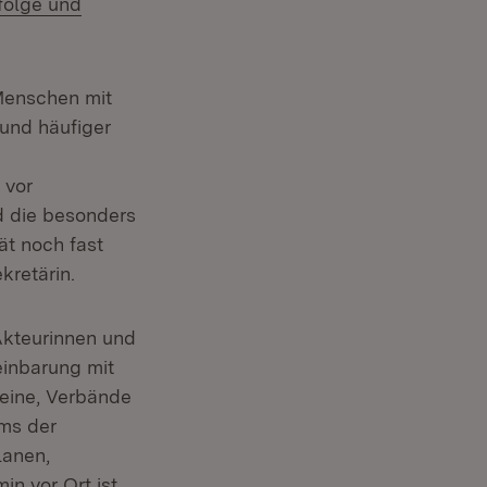
folge und
er)
 Menschen mit
und häufiger
 vor
d die besonders
ät noch fast
kretärin.
Akteurinnen und
einbarung mit
reine, Verbände
ams der
lanen,
n vor Ort ist,