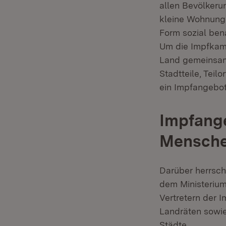
allen Bevölkeru
kleine Wohnunge
Form sozial bena
Um die Impfkamp
Land gemeinsam
Stadtteile, Teil
ein Impfangebo
Impfange
Mensch
Darüber herrsch
dem Ministerium
Vertretern der 
Landräten sowie
Städte.