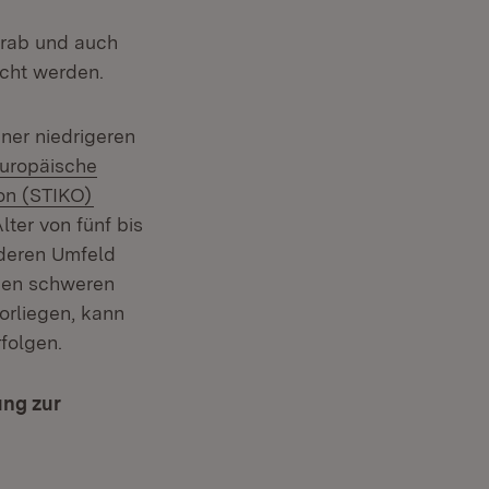
orab und auch
cht werden.
iner niedrigeren
xtern:
uropäische
(Öffnet in neuem Fenster)
on (STIKO)
ter von fünf bis
 deren Umfeld
inen schweren
orliegen, kann
folgen.
ung zur
 Fenster)