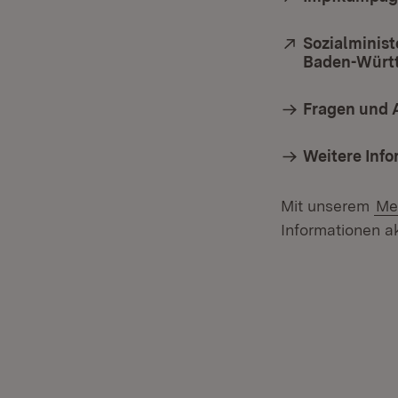
Extern:
Sozialminist
Baden-Würt
Fragen und 
Weitere Inf
Mit unserem
Me
Informationen ak