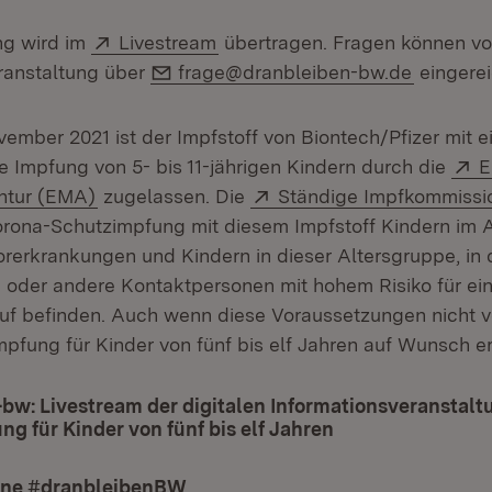
Extern:
(Öffnet in neuem Fenster)
ng wird im
Livestream
übertragen. Fragen können v
E-Mail:
ranstaltung über
frage@dranbleiben-bw.de
eingerei
ember 2021 ist der Impfstoff von Biontech/Pfizer mit e
E
e Impfung von 5- bis 11-jährigen Kindern durch die
E
(Öffnet in neuem Fenster)
Extern:
ntur (EMA)
zugelassen. Die
Ständige Impfkommissi
orona-Schutzimpfung mit diesem Impfstoff Kindern im Al
Vorerkrankungen und Kindern in dieser Altersgruppe, in
 oder andere Kontaktpersonen mit hohem Risiko für e
f befinden. Auch wenn diese Voraussetzungen nicht v
pfung für Kinder von fünf bis elf Jahren auf Wunsch er
bw: Livestream der digitalen Informationsveranstalt
g für Kinder von fünf bis elf Jahren
(Öffnet in neuem
ne #dranbleibenBW
(Öffnet in neuem Fenster)