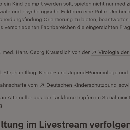
b ein Kind geimpft werden soll, spielen nicht nur mediz
ziale und psychologische Faktoren eine Rolle. Um bei d
heidungsfindung Orientierung zu bieten, beantworten
s verschiedenen Fachbereichen die eingereichten Frag
Extern:
Dr. med. Hans-Georg Kräusslich von der
Virologie der 
Öffnet in neuem Fenster)
d. Stephan Illing, Kinder- und Jugend-Pneumologe und 
Extern:
(Öffn
Wahnschaffe vom
Deutschen Kinderschutzbund
sowi
ian Altemüller aus der Taskforce Impfen im Sozialmini
g.
ltung im Livestream verfolge