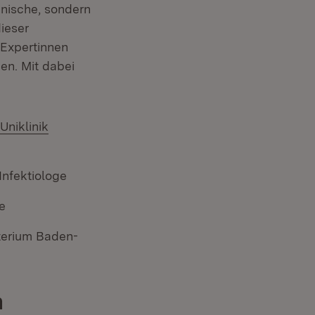
inische, sondern
ieser
 Expertinnen
en. Mit dabei
Uniklinik
Infektiologe
et in neuem Fenster)
e
sterium Baden-
n