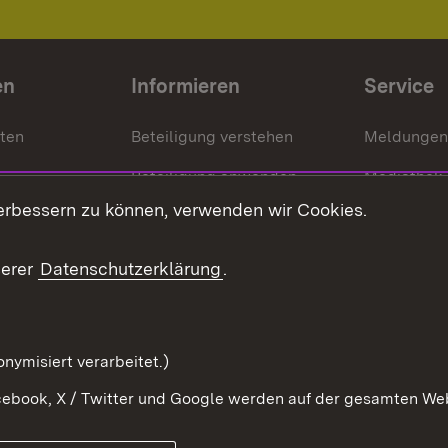
en
Informieren
Service
nten
Beteiligung verstehen
Meldungen
Beteiligung anwenden
Mediathek
erbessern zu können, verwenden wir Cookies.
ragte
Beteiligung stärken
Publikatio
Beteiligung erleben
Glossar
serer
Datenschutzerklärung
.
Beteiligung erforschen
mung
nymisiert verarbeitet.)
ebook, X / Twitter und Google werden auf der gesamten Webs