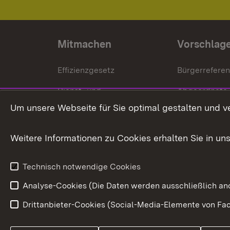
Mitmachen
Vorschlag
Effizienzgesetz
Bürgerrefere
Dienst- und
Abgeordnete
Versorgungsbezüge
Um unsere Webseite für Sie optimal gestalten und v
Bürgerbeauft
Kommunale Verfahren
Petition
Weitere Informationen zu Cookies erhalten Sie in un
Weitere
Volksantrag
Beteiligungsprozesse
Technisch notwendige Cookies
Volksabstim
Analyse-Cookies (Die Daten werden ausschließlich ano
Drittanbieter-Cookies (Social-Media-Elemente von Fac