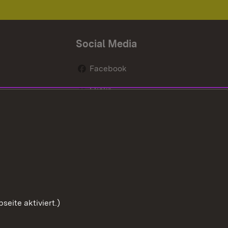
Social Media
Facebook
Flickr
nen
X / Twitter
Youtube
eite aktiviert.)
Zum Sei