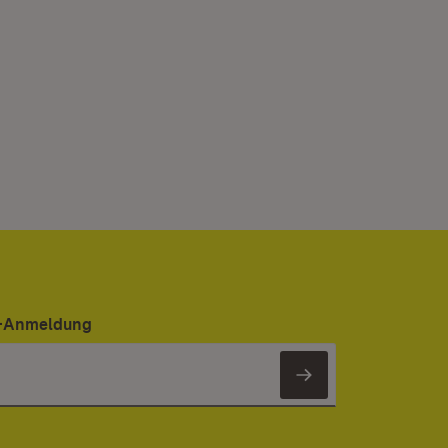
er-Anmeldung
Newsletter 