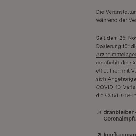
Die Veranstaltu
während der Ve
Seit dem 25. Nov
Dosierung für di
Arzneimittelage
empfiehlt die C
elf Jahren mit 
sich Angehörige
COVID-19-Verlau
die COVID-19-Im
Extern:
dranbleiben-
Coronaimpfun
Extern:
Impfkampag