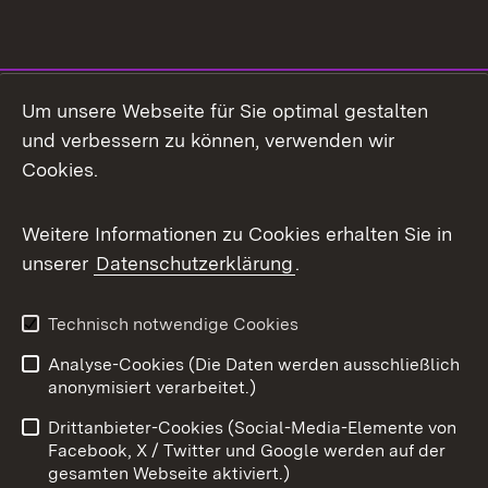
Social Media
Um unsere Webseite für Sie optimal gestalten
und verbessern zu können, verwenden wir
Facebook
Cookies.
Flickr
Weitere Informationen zu Cookies erhalten Sie in
X / Twitter
unserer
Datenschutzerklärung
.
Youtube
Technisch notwendige Cookies
Zum 
Analyse-Cookies (Die Daten werden ausschließlich
Impressum
Kontakt
anonymisiert verarbeitet.)
Benutzungshinweise
Netiquette
Drittanbieter-Cookies (Social-Media-Elemente von
Barrierefreiheit
Datenschutz
Facebook, X / Twitter und Google werden auf der
gesamten Webseite aktiviert.)
Cookies