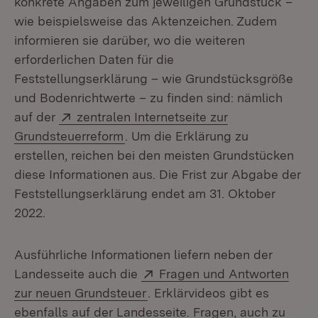
konkrete Angaben zum jeweiligen Grundstück –
wie beispielsweise das Aktenzeichen. Zudem
informieren sie darüber, wo die weiteren
erforderlichen Daten für die
Feststellungserklärung – wie Grundstücksgröße
und Bodenrichtwerte – zu finden sind: nämlich
Extern:
auf der
zentralen Internetseite zur
(Öffnet in neuem Fenster)
Grundsteuerreform
. Um die Erklärung zu
erstellen, reichen bei den meisten Grundstücken
diese Informationen aus. Die Frist zur Abgabe der
Feststellungserklärung endet am 31. Oktober
2022.
Ausführliche Informationen liefern neben der
Extern:
Landesseite auch die
Fragen und Antworten
(Öffnet in neuem Fenster)
zur neuen Grundsteuer
. Erklärvideos gibt es
ebenfalls auf der Landesseite. Fragen, auch zu