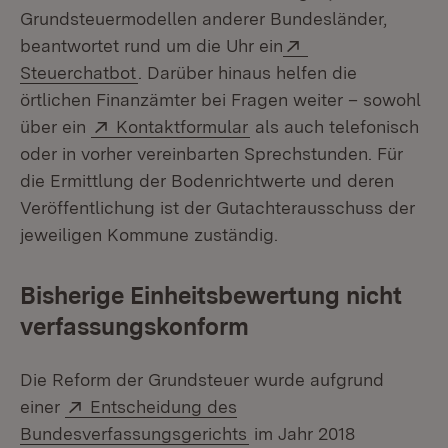
Grundsteuermodellen anderer Bundesländer,
Extern:
beantwortet rund um die Uhr ein
(Öffnet in neuem Fenster)
Steuerchatbot
. Darüber hinaus helfen die
örtlichen Finanzämter bei Fragen weiter – sowohl
Extern:
(Öffnet in neuem Fenste
über ein
Kontaktformular
als auch telefonisch
oder in vorher vereinbarten Sprechstunden. Für
die Ermittlung der Bodenrichtwerte und deren
Veröffentlichung ist der Gutachterausschuss der
jeweiligen Kommune zuständig.
Bisherige Einheitsbewertung nicht
verfassungskonform
Die Reform der Grundsteuer wurde aufgrund
Extern:
einer
Entscheidung des
(Öffnet in neuem Fenste
Bundesverfassungsgerichts
im Jahr 2018