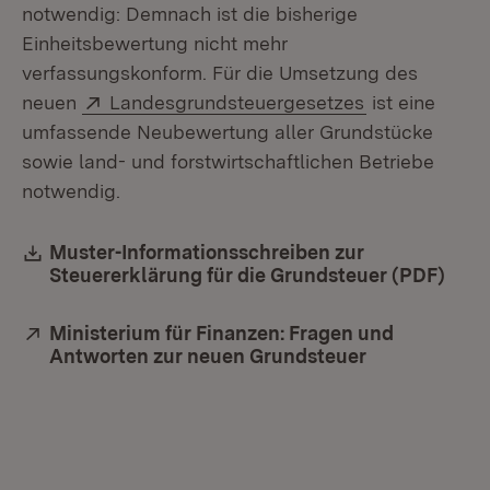
notwendig: Demnach ist die bisherige
Einheitsbewertung nicht mehr
verfassungskonform. Für die Umsetzung des
Extern:
(Öffnet in ne
neuen
Landesgrundsteuergesetzes
ist eine
umfassende Neubewertung aller Grundstücke
sowie land- und forstwirtschaftlichen Betriebe
notwendig.
Download:
Muster-Informationsschreiben zur
Steuererklärung für die Grundsteuer (PDF)
(Öff
Extern:
Ministerium für Finanzen: Fragen und
Antworten zur neuen Grundsteuer
(Öffnet in ne