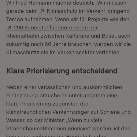
Winfried Hermann machte deutlich: „Wir müssen
Extern:
(Öffnet in n
gerade beim
Klimaschutz im Verkehr
dringend
Tempo aufnehmen. Wenn wir für Projekte wie den
Extern:
200 Kilometer langen Ausbau der
(Öffnet 
Rheintalbahn zwischen Karlsruhe und Basel
auch
zukünftig noch 60 Jahre brauchen, werden wir die
Klimaschutzziele im Verkehrssektor verfehlen.“
Klare Priorisierung entscheidend
Neben einer verlässlichen und auskömmlichen
Finanzierung brauche es unter anderem eine
klare Priorisierung zugunsten der
klimafreundlichen Verkehrsträger auf Schiene und
Wasser, so der Minister: „Wenn zu viele
Straßenbaumaßnahmen priorisiert werden, ist das
kein vorausschauendes Handeln für den