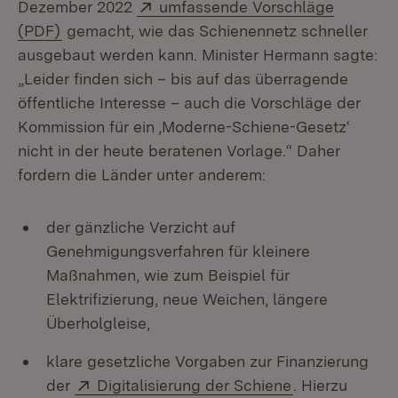
Extern:
Dezember 2022
umfassende Vorschläge
(Öffnet in neuem Fenster)
(PDF)
gemacht, wie das Schienennetz schneller
ausgebaut werden kann. Minister Hermann sagte:
„Leider finden sich – bis auf das überragende
öffentliche Interesse – auch die Vorschläge der
Kommission für ein ‚Moderne-Schiene-Gesetz‘
nicht in der heute beratenen Vorlage.“ Daher
fordern die Länder unter anderem:
der gänzliche Verzicht auf
Genehmigungsverfahren für kleinere
Maßnahmen, wie zum Beispiel für
Elektrifizierung, neue Weichen, längere
Überholgleise,
klare gesetzliche Vorgaben zur Finanzierung
Extern:
(Öffnet in neu
der
Digitalisierung der Schiene
. Hierzu