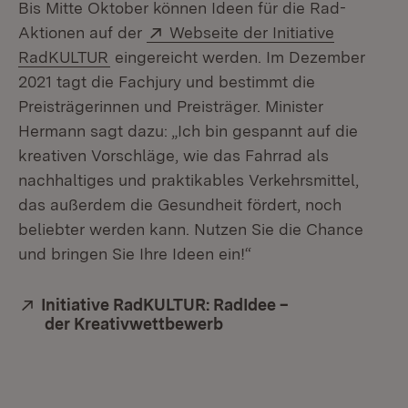
Bis Mitte Oktober können Ideen für die Rad-
Extern:
Aktionen auf der
Webseite der Initiative
(Öffnet in neuem Fenster)
RadKULTUR
eingereicht werden. Im Dezember
2021 tagt die Fachjury und bestimmt die
Preisträgerinnen und Preisträger. Minister
Hermann sagt dazu: „Ich bin gespannt auf die
kreativen Vorschläge, wie das Fahrrad als
nachhaltiges und praktikables Verkehrsmittel,
das außerdem die Gesundheit fördert, noch
beliebter werden kann. Nutzen Sie die Chance
und bringen Sie Ihre Ideen ein!“
Extern:
Initiative RadKULTUR: RadIdee –
der Kreativwettbewerb
(Öffnet in neuem Fenste