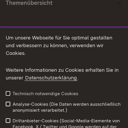
Themenübersicht
Social Media
Um unsere Webseite für Sie optimal gestalten
und verbessern zu können, verwenden wir
Facebook
Cookies.
Flickr
Weitere Informationen zu Cookies erhalten Sie in
X / Twitter
unserer
Datenschutzerklärung
.
Youtube
Technisch notwendige Cookies
Zum 
Analyse-Cookies (Die Daten werden ausschließlich
Impressum
Kontakt
anonymisiert verarbeitet.)
Benutzungshinweise
Netiquette
Drittanbieter-Cookies (Social-Media-Elemente von
Barrierefreiheit
Datenschutz
Facebook, X / Twitter und Google werden auf der