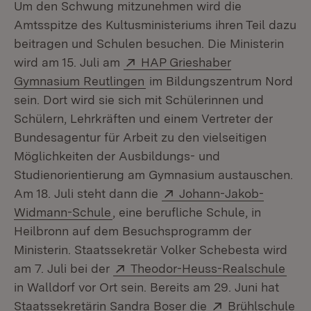
Um den Schwung mitzunehmen wird die
Amtsspitze des Kultusministeriums ihren Teil dazu
beitragen und Schulen besuchen. Die Ministerin
Extern:
wird am 15. Juli am
HAP Grieshaber
(Öffnet in neuem Fenster)
Gymnasium Reutlingen
im Bildungszentrum Nord
sein. Dort wird sie sich mit Schülerinnen und
Schülern, Lehrkräften und einem Vertreter der
Bundesagentur für Arbeit zu den vielseitigen
Möglichkeiten der Ausbildungs- und
Studienorientierung am Gymnasium austauschen.
Extern:
Am 18. Juli steht dann die
Johann-Jakob-
(Öffnet in neuem Fenster)
Widmann-Schule
, eine berufliche Schule, in
Heilbronn auf dem Besuchsprogramm der
Ministerin. Staatssekretär Volker Schebesta wird
Extern:
(Öff
am 7. Juli bei der
Theodor-Heuss-Realschule
in Walldorf vor Ort sein. Bereits am 29. Juni hat
Extern:
(Ö
Staatssekretärin Sandra Boser die
Brühlschule