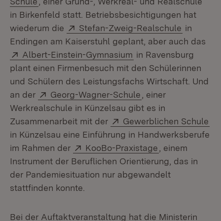
Schule
, einer Grund-, Werkreal- und Realschule
in Birkenfeld statt. Betriebsbesichtigungen hat
Extern:
(Öffnet i
wiederum die
Stefan-Zweig-Realschule
in
Endingen am Kaiserstuhl geplant, aber auch das
Extern:
(Öffnet in neuem Fens
Albert-Einstein-Gymnasium
in Ravensburg
plant einen Firmenbesuch mit den Schülerinnen
und Schülern des Leistungsfachs Wirtschaft. Und
Extern:
(Öffnet in neuem Fe
an der
Georg-Wagner-Schule
, einer
Werkrealschule in Künzelsau gibt es in
Extern:
(Ö
Zusammenarbeit mit der
Gewerblichen Schule
in Künzelsau eine Einführung in Handwerksberufe
Extern:
(Öffnet in neue
im Rahmen der
KooBo-Praxistage
, einem
Instrument der Beruflichen Orientierung, das in
der Pandemiesituation nur abgewandelt
stattfinden konnte.
Bei der Auftaktveranstaltung hat die Ministerin