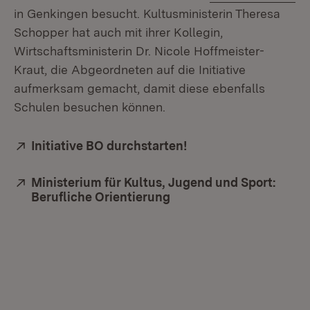
in Genkingen besucht. Kultusministerin Theresa
Schopper hat auch mit ihrer Kollegin,
Wirtschaftsministerin Dr. Nicole Hoffmeister-
Kraut, die Abgeordneten auf die Initiative
aufmerksam gemacht, damit diese ebenfalls
Schulen besuchen können.
Extern:
Initiative BO durchstarten!
(Öffnet in neuem Fen
Extern:
Ministerium für Kultus, Jugend und Sport:
Berufliche Orientierung
(Öffnet in neuem Fenste