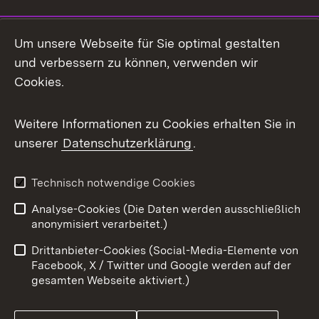
Social Media
Um unsere Webseite für Sie optimal gestalten
und verbessern zu können, verwenden wir
Facebook
Cookies.
Flickr
Weitere Informationen zu Cookies erhalten Sie in
X / Twitter
unserer
Datenschutzerklärung
.
Youtube
Technisch notwendige Cookies
Zum 
Analyse-Cookies (Die Daten werden ausschließlich
Impressum
Kontakt
anonymisiert verarbeitet.)
Benutzungshinweise
Netiquette
Drittanbieter-Cookies (Social-Media-Elemente von
Barrierefreiheit
Datenschutz
Facebook, X / Twitter und Google werden auf der
gesamten Webseite aktiviert.)
Cookies