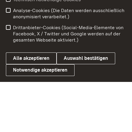
Zum 
Analyse-Cookies (Die Daten werden ausschließlich
Impressum
Kontakt
anonymisiert verarbeitet.)
Benutzungshinweise
Netiquette
Drittanbieter-Cookies (Social-Media-Elemente von
Barrierefreiheit
Datenschutz
Facebook, X / Twitter und Google werden auf der
gesamten Webseite aktiviert.)
Cookies
Alle akzeptieren
Auswahl bestätigen
Notwendige akzeptieren
Link zum Landesportal