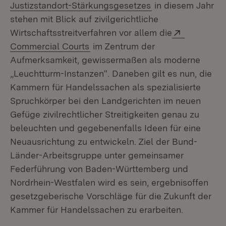
(Öffnet in neuem 
Justizstandort-Stärkungsgesetzes
in diesem Jahr
stehen mit Blick auf zivilgerichtliche
Extern:
Wirtschaftsstreitverfahren vor allem die
(Öffnet in neuem Fenster)
Commercial Courts
im Zentrum der
Aufmerksamkeit, gewissermaßen als moderne
„Leuchtturm-Instanzen“. Daneben gilt es nun, die
Kammern für Handelssachen als spezialisierte
Spruchkörper bei den Landgerichten im neuen
Gefüge zivilrechtlicher Streitigkeiten genau zu
beleuchten und gegebenenfalls Ideen für eine
Neuausrichtung zu entwickeln. Ziel der Bund-
Länder-Arbeitsgruppe unter gemeinsamer
Federführung von Baden-Württemberg und
Nordrhein-Westfalen wird es sein, ergebnisoffen
gesetzgeberische Vorschläge für die Zukunft der
Kammer für Handelssachen zu erarbeiten.