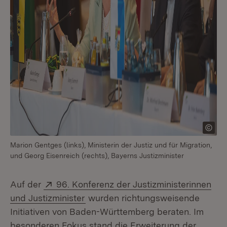
Marion Gentges (links), Ministerin der Justiz und für Migration,
und Georg Eisenreich (rechts), Bayerns Justizminister
Extern:
Auf der
96. Konferenz der Justizministerinnen
(Öffnet in neuem Fenster)
und Justizminister
wurden richtungsweisende
Initiativen von Baden-Württemberg beraten. Im
besonderen Fokus stand die Erweiterung der