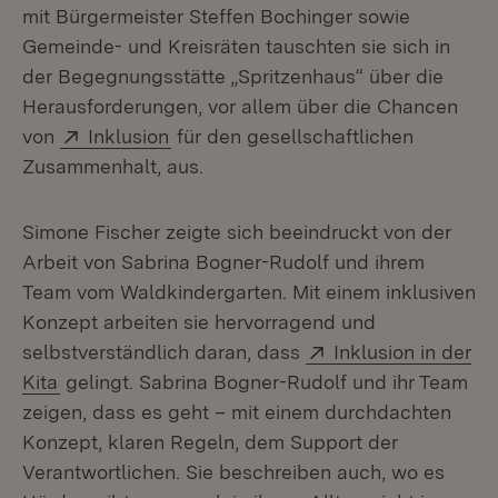
mit Bürgermeister Steffen Bochinger sowie
Gemeinde- und Kreisräten tauschten sie sich in
der Begegnungsstätte „Spritzenhaus“ über die
Herausforderungen, vor allem über die Chancen
Extern:
(Öffnet in neuem Fenster)
von
Inklusion
für den gesellschaftlichen
Zusammenhalt, aus.
Simone Fischer zeigte sich beeindruckt von der
Arbeit von Sabrina Bogner-Rudolf und ihrem
Team vom Waldkindergarten. Mit einem inklusiven
Konzept arbeiten sie hervorragend und
Extern:
selbstverständlich daran, dass
Inklusion in der
(Öffnet in neuem Fenster)
Kita
gelingt. Sabrina Bogner-Rudolf und ihr Team
zeigen, dass es geht – mit einem durchdachten
Konzept, klaren Regeln, dem Support der
Verantwortlichen. Sie beschreiben auch, wo es