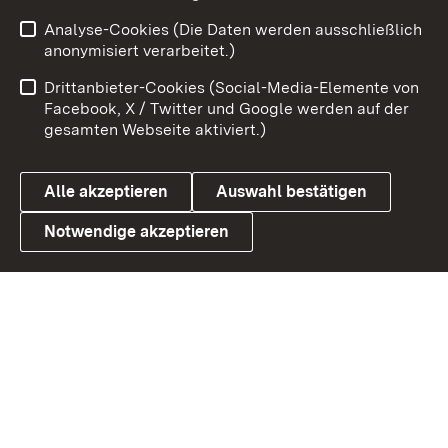
Zum 
Analyse-Cookies (Die Daten werden ausschließlich
Impressum
Kontakt
anonymisiert verarbeitet.)
Benutzungshinweise
Netiquette
Drittanbieter-Cookies (Social-Media-Elemente von
Barrierefreiheit
Datenschutz
Facebook, X / Twitter und Google werden auf der
gesamten Webseite aktiviert.)
Cookies
Alle akzeptieren
Auswahl bestätigen
Notwendige akzeptieren
Link zum Landesportal