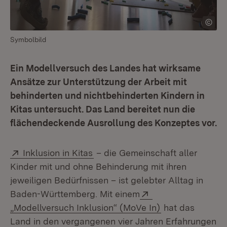
Symbolbild
Ein Modellversuch des Landes hat wirksame
Ansätze zur Unterstützung der Arbeit mit
behinderten und nichtbehinderten Kindern in
Kitas untersucht. Das Land bereitet nun die
flächendeckende Ausrollung des Konzeptes vor.
Extern:
(Öffnet in neuem Fenster)
Inklusion in Kitas
– die Gemeinschaft aller
Kinder mit und ohne Behinderung mit ihren
jeweiligen Bedürfnissen – ist gelebter Alltag in
Extern:
Baden-Württemberg. Mit einem
(Öffnet in neue
„Modellversuch Inklusion“ (MoVe In)
hat das
Land in den vergangenen vier Jahren Erfahrungen