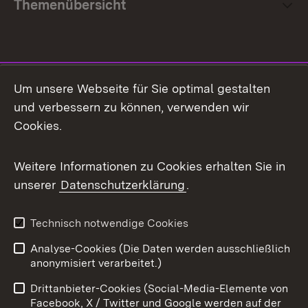
Themenübersicht
Social Media
Um unsere Webseite für Sie optimal gestalten
und verbessern zu können, verwenden wir
Facebook
Cookies.
Flickr
Weitere Informationen zu Cookies erhalten Sie in
X / Twitter
unserer
Datenschutzerklärung
.
Youtube
Technisch notwendige Cookies
Zum 
Analyse-Cookies (Die Daten werden ausschließlich
Impressum
Kontakt
anonymisiert verarbeitet.)
Benutzungshinweise
Netiquette
Drittanbieter-Cookies (Social-Media-Elemente von
Barrierefreiheit
Datenschutz
Facebook, X / Twitter und Google werden auf der