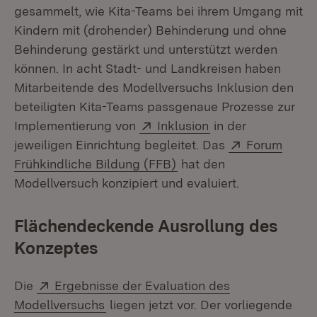
gesammelt, wie Kita-Teams bei ihrem Umgang mit
Kindern mit (drohender) Behinderung und ohne
Behinderung gestärkt und unterstützt werden
können. In acht Stadt- und Landkreisen haben
Mitarbeitende des Modellversuchs Inklusion den
beteiligten Kita-Teams passgenaue Prozesse zur
Extern:
(Öffnet in neuem F
Implementierung von
Inklusion
in der
Extern:
jeweiligen Einrichtung begleitet. Das
Forum
(Öffnet in neuem Fenste
Frühkindliche Bildung (FFB)
hat den
Modellversuch konzipiert und evaluiert.
Flächendeckende Ausrollung des
Konzeptes
Extern:
Die
Ergebnisse der Evaluation des
(Öffnet in neuem Fenster)
Modellversuchs
liegen jetzt vor. Der vorliegende