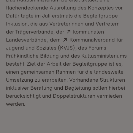
flächendeckende Ausrollung des Konzeptes vor.
Dafür tagte im Juli erstmals die Begleitgruppe
Inklusion, die aus Vertreterinnen und Vertretern
Extern:
der Trägerverbände, der
kommunalen
(Öffnet in neuem Fenster)
Extern:
Landesverbände
, dem
Kommunalverband für
(Öffnet in neuem Fenste
Jugend und Soziales (KVJS)
, des Forums
Frühkindliche Bildung und des Kultusministeriums
besteht. Ziel der Arbeit der Begleitgruppe ist es,
einen gemeinsamen Rahmen für die landesweite
Umsetzung zu erarbeiten. Vorhandene Strukturen
inklusiver Beratung und Begleitung sollen hierbei
berücksichtigt und Doppelstrukturen vermieden
werden.