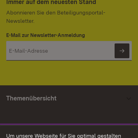
Immer auf dem neuesten Stand
Abonnieren Sie den Beteiligungsportal-
Newsletter.
E-Mail zur Newsletter-Anmeldung
News
Themenübersicht
Social Media
Um unsere Webseite für Sie optimal gestalten