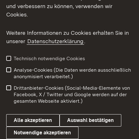
und verbessern zu können, verwenden wir
Facebook
Cookies.
Flickr
Weitere Informationen zu Cookies erhalten Sie in
X / Twitter
unserer
Datenschutzerklärung
.
Youtube
Technisch notwendige Cookies
Zum 
Analyse-Cookies (Die Daten werden ausschließlich
Impressum
Kontakt
anonymisiert verarbeitet.)
Benutzungshinweise
Netiquette
Drittanbieter-Cookies (Social-Media-Elemente von
Barrierefreiheit
Datenschutz
Facebook, X / Twitter und Google werden auf der
gesamten Webseite aktiviert.)
Cookies
Alle akzeptieren
Auswahl bestätigen
Notwendige akzeptieren
Link zum Landesportal