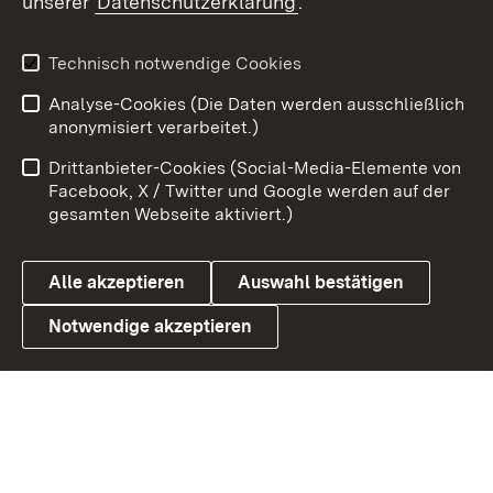
unserer
Datenschutzerklärung
.
Youtube
Technisch notwendige Cookies
Zum 
Analyse-Cookies (Die Daten werden ausschließlich
Impressum
Kontakt
anonymisiert verarbeitet.)
Benutzungshinweise
Netiquette
Drittanbieter-Cookies (Social-Media-Elemente von
Barrierefreiheit
Datenschutz
Facebook, X / Twitter und Google werden auf der
gesamten Webseite aktiviert.)
Cookies
Alle akzeptieren
Auswahl bestätigen
Notwendige akzeptieren
Link zum Landesportal