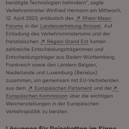
benötigte Technologien behindern“, sagte
Verkehrsminister Winfried Hermann am Mittwoch,
Extern:
12. April 2023, anlässlich des
Rhein-Maas-
(Öffnet in neuem Fenster)
Forums
in der
Landesvertretung Brüssel
. Auf
Einladung des Verkehrsministeriums und der
Extern:
(Öffnet in neuem
französischen
Région Grand Est
kamen
zahlreiche Entscheidungsträgerinnen und
Entscheidungsträger aus Baden-Württemberg,
Frankreich sowie den Ländern Belgien,
Niederlande und Luxemburg (Benelux)
zusammen, um gemeinsam mit EU-Vertretenden
Extern:
(Öffnet in neue
Exte
aus dem
Europäischen Parlament
und der
(Öffnet in neuem Fenster)
Europäischen Kommission
über die wichtigen
Weichenstellungen in der Europäischen
Verkehrspolitik zu beraten.
Lösungen für Reiseketten im Sinne