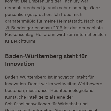
kommt. Die Empfehlung der Fachjury war
dementsprechend ja auch sehr eindeutig. Ganz
persönlich gesprochen: Ich freue mich
granatenmäßig für meine Heimatstadt. Nach der
Extern:
(Öffnet in neuem Fenste
Bundesgartenschau 2019
ist das der nächste
Paukenschlag: Heilbronn wird zum internationalen
KI-Leuchtturm!
Baden-Württemberg steht für
Innovation
Baden-Württemberg ist Innovation, steht für
Innovation. Damit wir im weltweiten Wettbewerb
bestehen, muss unser Hochtechnologieland
Künstliche Intelligenz als eine der
Schlüsselinnovationen für Wirtschaft und
Gesellschaft aufgreifen. Genau das geschieht