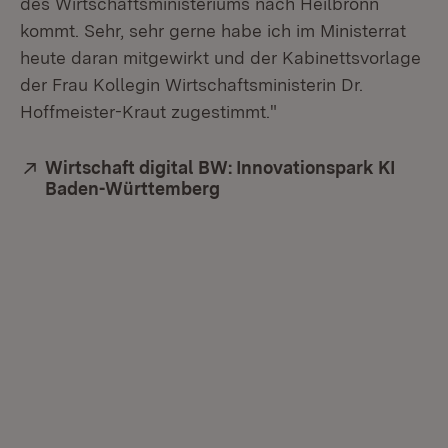
des Wirtschaftsministeriums nach Heilbronn
kommt. Sehr, sehr gerne habe ich im Ministerrat
heute daran mitgewirkt und der Kabinettsvorlage
der Frau Kollegin Wirtschaftsministerin Dr.
Hoffmeister-Kraut zugestimmt."
Extern:
Wirtschaft digital BW: Innovationspark KI
Baden-Württemberg
(Öffnet in neuem Fenster)