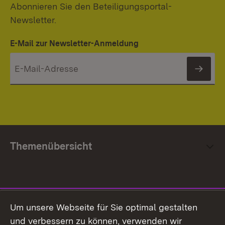
Abonnieren Sie den Beteiligungsportal-
Newsletter.
E-Mail zur Newsletter-Anmeldung
News
Themenübersicht
Social Media
Um unsere Webseite für Sie optimal gestalten
und verbessern zu können, verwenden wir
Facebook