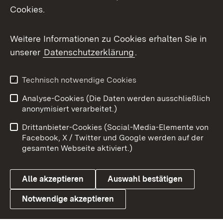
Cookies.
Flickr
Weitere Informationen zu Cookies erhalten Sie in
X / Twitter
unserer
Datenschutzerklärung
.
Youtube
Technisch notwendige Cookies
Zum 
Analyse-Cookies (Die Daten werden ausschließlich
Impressum
Kontakt
anonymisiert verarbeitet.)
Benutzungshinweise
Netiquette
Drittanbieter-Cookies (Social-Media-Elemente von
Barrierefreiheit
Datenschutz
Facebook, X / Twitter und Google werden auf der
gesamten Webseite aktiviert.)
Cookies
Alle akzeptieren
Auswahl bestätigen
Notwendige akzeptieren
Link zum Landesportal