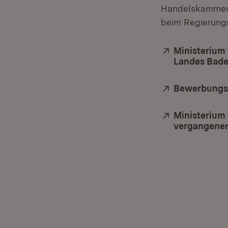
Handelskammer
beim Regierungs
Extern:
Ministerium 
Landes Bad
Extern:
Bewerbungsp
Extern:
Ministerium 
vergangenen