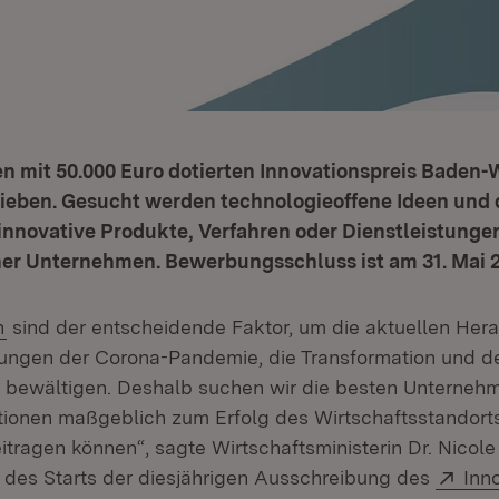
en mit 50.000 Euro dotierten Innovationspreis Baden
ieben. Gesucht werden technologieoffene Ideen und 
innovative Produkte, Verfahren oder Dienstleistunge
her Unternehmen. Bewerbungsschluss ist am 31. Mai 
(Öffnet in neuem Fenster)
n
sind der entscheidende Faktor, um die aktuellen Her
ungen der Corona-Pandemie, die Transformation und d
fnet in neuem Fenster)
 bewältigen. Deshalb suchen wir die besten Unternehm
ationen maßgeblich zum Erfolg des Wirtschaftsstandor
tragen können“, sagte Wirtschaftsministerin Dr. Nicole
Ext
h des Starts der diesjährigen Ausschreibung des
Inn