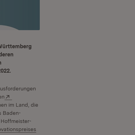
-Württemberg
deren
n
2022.
ausforderungen
Extern:
en
en im Land, die
ts Baden-
 Hoffmeister-
ern:
ovationspreises