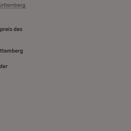
(Öffnet in neuem Fenster)
ürttemberg
preis des
rttemberg
(Öffnet in neuem Fenster)
 der