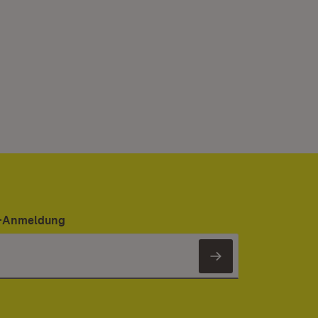
er-Anmeldung
Newsletter 