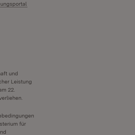
(Öffnet in neuem Fenster)
ungsportal
aft und
cher Leistung
am 22.
verliehen.
mebedingungen
terium für
und