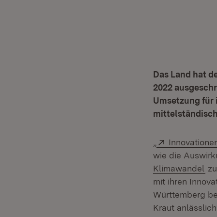
Das Land hat d
2022 ausgeschr
Umsetzung für 
mittelständisc
Extern:
„
Innovatione
wie die Auswirk
(Öf
Klimawandel
zu
mit ihren Innov
Württemberg bei
Kraut anlässlic