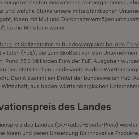
net in neuem Fenster)
ie ausgezeichneten Innovationen der vergangenen Jahr
al und welche Stärke unsere mittelständischen Unter
geht, Ideen mit Mut und Durchhaltevermögen umzuset
“, so die Ministerin weiter.
rg ist Spitzenreiter im Bundesvergleich bei den For
ivitäten (FuE)
, die zum Großteil von den Unternehmen
. Rund 25,3 Milliarden Euro der FuE-Ausgaben wurden
len des Statistischen Landesamts Baden-Württembergs
acht. Damit stammt ein Drittel der bundesweiten FuE-A
e Wirtschaft, aus baden-württembergischen Unternehm
vationspreis des Landes
ionspreis des Landes (Dr.-Rudolf-Eberle-Preis) werden
ne Ideen und deren Umsetzung für innovative Produkte,