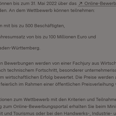
Extern:
nnen bis zum 31. Mai 2022 über das
Online-Bewerb
rden. An dem Wettbewerb können teilnehmen:
 mit bis zu 500 Beschäftigten,
ahresumsatz von bis zu 100 Millionen Euro und
 Baden-Württemberg.
en Bewerbungen werden von einer Fachjury aus Wirtsch
ch technischem Fortschritt, besonderer unternehmeris
m wirtschaftlichen Erfolg bewertet. Die Preise werden 
eierlich im Rahmen einer öffentlichen Preisverleihung 
tionen zum Wettbewerb mit den Kriterien und Teilnah
zum Online-Bewerbungsportal erhalten Sie beim Minis
eit und Tourismus oder bei den Handwerks-, Industrie- 