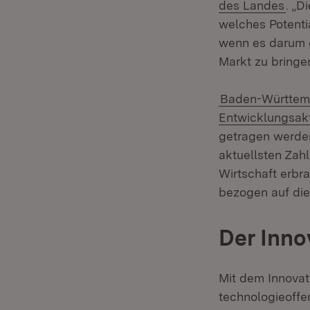
(Öff
des Landes
. „D
welches Potenti
wenn es darum 
Markt zu bringen
Baden-Württembe
Entwicklungsakt
getragen werden
aktuellsten Zah
Wirtschaft erbr
bezogen auf di
Der Inno
Mit dem Innovat
technologieoffe