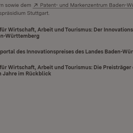
Extern:
n sowie dem
Patent- und Markenzentrum Baden-W
präsidium Stuttgart.
für Wirtschaft, Arbeit und Tourismus: Der Innovations
en-Württemberg
(Öffnet in neuem Fenster)
ortal des Innovationspreises des Landes Baden-Wü
für Wirtschaft, Arbeit und Tourismus: Die Preisträger
 Jahre im Rückblick
(Öffnet in neuem Fenster)