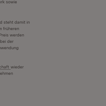
erk sowie
d steht damit in
em früheren
 Preis werden
bei der
Anwendung
(Öffnet in neuem Fenster)
chaft
wieder
rnehmen