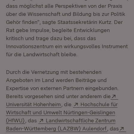
dass möglichst alle Perspektiven von der Praxis
über die Wissenschaft und Bildung bis zur Politik
Gehör finden“, sagte Staatssekretärin Kurtz. Der
Rat gebe Impulse, begleite Entwicklungen
kritisch und trage dazu bei, dass das
Innovationszentrum ein wirkungsvolles Instrument
für die Landwirtschaft bleibe.
Durch die Vernetzung mit bestehenden
Angeboten im Land werden Beiträge und
Expertise von externen Partnern eingebunden.
Extern
Bereits vorgesehen sind unter anderem die
(Öffnet in neuem Fenster)
Extern:
Universität Hohenheim
, die
Hochschule für
Wirtschaft und Umwelt Nürtingen-Geislingen
(Öffnet in neuem Fenster)
Extern:
(HfWU)
, das
Landwirtschaftliche Zentrum
(Öffnet in
Ext
Baden-Württemberg (LAZBW) Aulendorf
, das