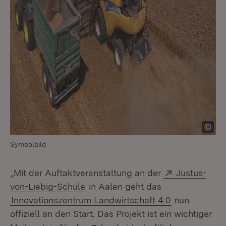
Symbolbild
Extern:
„Mit der Auftaktveranstaltung an der
Justus-
(Öffnet in neuem Fenster)
von-Liebig-Schule
in Aalen geht das
Innovationszentrum Landwirtschaft 4.0
nun
offiziell an den Start. Das Projekt ist ein wichtiger
Extern: