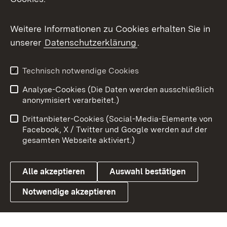
Flickr
Weitere Informationen zu Cookies erhalten Sie in
X / Twitter
unserer
Datenschutzerklärung
.
Youtube
Technisch notwendige Cookies
Zum 
Analyse-Cookies (Die Daten werden ausschließlich
Impressum
Kontakt
anonymisiert verarbeitet.)
Benutzungshinweise
Netiquette
Drittanbieter-Cookies (Social-Media-Elemente von
Barrierefreiheit
Datenschutz
Facebook, X / Twitter und Google werden auf der
gesamten Webseite aktiviert.)
Cookies
Alle akzeptieren
Auswahl bestätigen
Notwendige akzeptieren
Link zum Landesportal