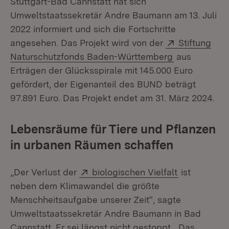
Stuttgart-Bad Cannstatt hat sich
Umweltstaatssekretär Andre Baumann am 13. Juli
2022 informiert und sich die Fortschritte
Extern:
angesehen. Das Projekt wird von der
Stiftung
(Öffnet in ne
Naturschutzfonds Baden-Württemberg
aus
Erträgen der Glücksspirale mit 145.000 Euro
gefördert, der Eigenanteil des BUND beträgt
97.891 Euro. Das Projekt endet am 31. März 2024.
Lebensräume für Tiere und Pflanzen
in urbanen Räumen schaffen
Extern:
(Öffnet in n
„Der Verlust der
biologischen Vielfalt
ist
neben dem Klimawandel die größte
Menschheitsaufgabe unserer Zeit“, sagte
Umweltstaatssekretär Andre Baumann in Bad
Cannstatt. Er sei längst nicht gestoppt. „Das