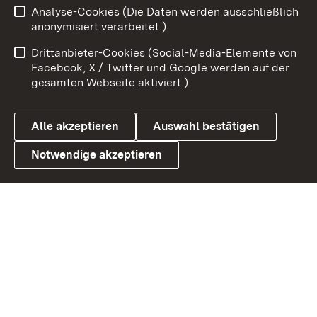
Analyse-Cookies (Die Daten werden ausschließlich
Impressum
Kontakt
anonymisiert verarbeitet.)
Benutzungshinweise
Netiquette
Drittanbieter-Cookies (Social-Media-Elemente von
Barrierefreiheit
Datenschutz
Facebook, X / Twitter und Google werden auf der
gesamten Webseite aktiviert.)
Cookies
Alle akzeptieren
Auswahl bestätigen
Notwendige akzeptieren
Link zum Landesportal