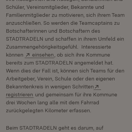
Schüler, Vereinsmitglieder, Bekannte und
Familienmitglieder zu motivieren, sich ihrem Team
anzuschließen. So werden die Teamcaptains zu
Botschafterinnen und Botschaftern des
STADTRADELN und schaffen in ihrem Umfeld ein
Zusammengehörigkeitsgefühl. Interessierte
Extern:
(Öffnet in neuem Fenster)
können
einsehen
, ob sich ihre Kommune
bereits zum STADTRADELN angemeldet hat.
Wenn dies der Fall ist, können sich Teams für den
Arbeitgeber, Verein, Schule oder den eigenen
Extern:
Bekanntenkreis in wenigen Schritten
(Öffnet in neuem Fenster)
registrieren
und gemeinsam für ihre Kommune
drei Wochen lang alle mit dem Fahrrad
zurückgelegten Kilometer erfassen.
Beim STADTRADELN geht es darum, auf