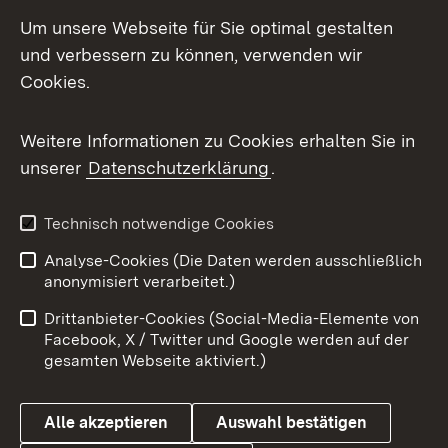
Social Media
Um unsere Webseite für Sie optimal gestalten
und verbessern zu können, verwenden wir
Facebook
Cookies.
Flickr
Weitere Informationen zu Cookies erhalten Sie in
X / Twitter
unserer
Datenschutzerklärung
.
Youtube
Technisch notwendige Cookies
Zum 
Analyse-Cookies (Die Daten werden ausschließlich
Impressum
Kontakt
anonymisiert verarbeitet.)
Benutzungshinweise
Netiquette
Drittanbieter-Cookies (Social-Media-Elemente von
Barrierefreiheit
Datenschutz
Facebook, X / Twitter und Google werden auf der
gesamten Webseite aktiviert.)
Cookies
Alle akzeptieren
Auswahl bestätigen