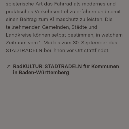
spielerische Art das Fahrrad als modernes und
praktisches Verkehrsmittel zu erfahren und somit
einen Beitrag zum Klimaschutz zu leisten. Die
teilnehmenden Gemeinden, Städte und
Landkreise können selbst bestimmen, in welchem
Zeitraum vom 1. Mai bis zum 30. September das
STADTRADELN bei ihnen vor Ort stattfindet.
Extern:
RadKULTUR: STADT­RA­DELN für Kom­mu­nen
in Baden-Würt­tem­berg
(Öffnet in neuem Fenste