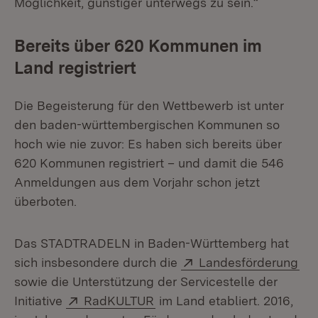
Möglichkeit, günstiger unterwegs zu sein.“
Bereits über 620 Kommunen im
Land registriert
Die Begeisterung für den Wettbewerb ist unter
den baden-württembergischen Kommunen so
hoch wie nie zuvor: Es haben sich bereits über
620 Kommunen registriert – und damit die 546
Anmeldungen aus dem Vorjahr schon jetzt
überboten.
Das STADTRADELN in Baden-Württemberg hat
Extern:
(Öf
sich insbesondere durch die
Landesförderung
sowie die Unterstützung der Servicestelle der
Extern:
(Öffnet in neuem Fenster)
Initiative
RadKULTUR
im Land etabliert. 2016,