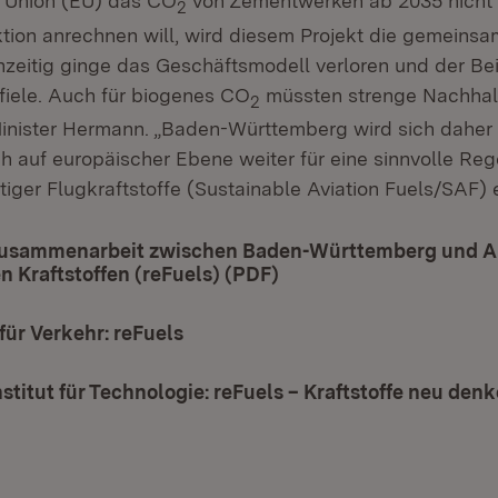
e Union (EU) das CO
von Zementwerken ab 2035 nicht 
2
ktion anrechnen will, wird diesem Projekt die gemeinsa
hzeitig ginge das Geschäftsmodell verloren und der Be
fiele. Auch für biogenes CO
müssten strenge Nachhalti
2
Minister Hermann. „Baden-Württemberg wird sich daher
h auf europäischer Ebene weiter für eine sinnvolle Re
iger Flugkraftstoffe (Sustainable Aviation Fuels/SAF) 
Zusammenarbeit zwischen Baden-Württemberg und A
n Kraftstoffen (reFuels) (PDF)
(Öffnet in neuem Fenst
für Verkehr: reFuels
(Öffnet in neuem Fenster)
nstitut für Technologie: reFuels – Kraftstoffe neu den