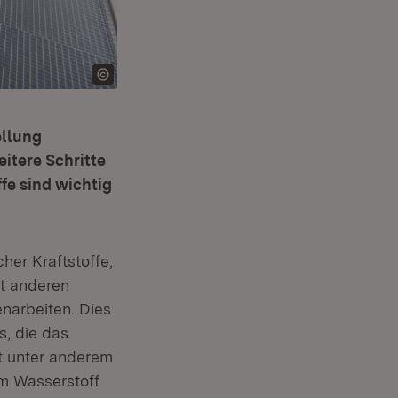
ellung
eitere Schritte
fe sind wichtig
her Kraftstoffe,
fnet in neuem Fenster)
it anderen
narbeiten. Dies
s, die das
lt unter anderem
om Wasserstoff