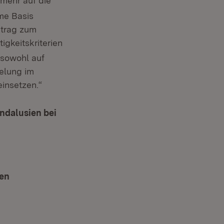
mehr auf die
me Basis
itrag zum
gkeitskriterien
 sowohl auf
gelung im
einsetzen.“
ndalusien bei
er)
ken
(Öffnet in neuem Fenster)