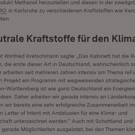
odukt Methanol herzustellen und diesen in der zweitg
tern:
(Öffnet in neuem Fenster)
RO
in Karlsruhe zu verschiedenen Kraftstoffen wie Ker
ten.
trale Kraftstoffe für den Kli
nt Winfried Kretschmann sagte: „Das Kabinett hat die
 die erste dieser Art in Deutschland, wahrscheinlich s
Wir arbeiten seit mehreren Jahren intensiv am Thema re
n Projekt ein Programm mit wegweisenden strategische
n-Württemberg ist wie ganz Deutschland ein Energiei
eiben. Daher arbeiten wir gerade intensiv an Länderkoop
en wir bereits eine sehr erfolgreiche Zusammenarbeit i
in Letter of Intent mit Andalusien für eine Klima- und
chaft unterzeichnet werden.“ Auch mit Schottland und 
gerade Möglichkeiten ausgelotet, bei den Themen kli