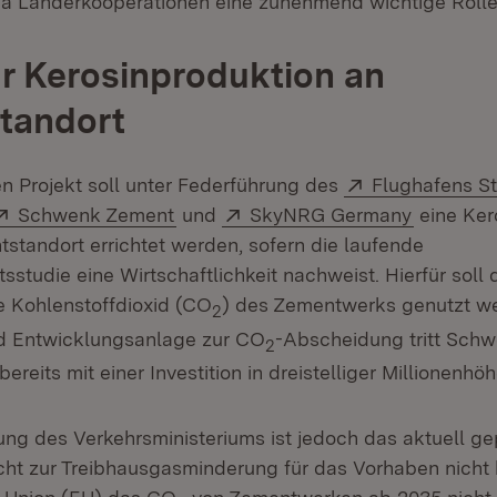
a Länderkooperationen eine zunehmend wichtige Rolle
ür Kerosinproduktion an
tandort
Extern:
en Projekt soll unter Federführung des
Flughafens St
Extern:
(Öffnet in neuem Fenster)
Extern:
(Öffnet i
Schwenk Zement
und
SkyNRG Germany
eine Ker
standort errichtet werden, sofern die laufende
sstudie eine Wirtschaftlichkeit nachweist. Hierfür soll 
 Kohlenstoffdioxid (CO
) des Zementwerks genutzt we
2
d Entwicklungsanlage zur CO
-Abscheidung tritt Schw
2
reits mit einer Investition in dreistelliger Millionenhöh
ng des Verkehrsministeriums ist jedoch das aktuell ge
ht zur Treibhausgasminderung für das Vorhaben nicht h