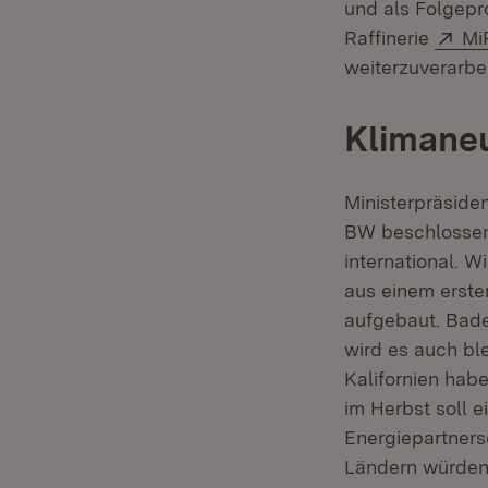
und als Folgepr
Ex
Raffinerie
Mi
weiterzuverarbei
Klimaneu
Ministerpräside
BW beschlossen,
international. 
aus einem erste
aufgebaut. Bade
wird es auch bl
Kalifornien hab
im Herbst soll e
Energiepartners
Ländern würden 