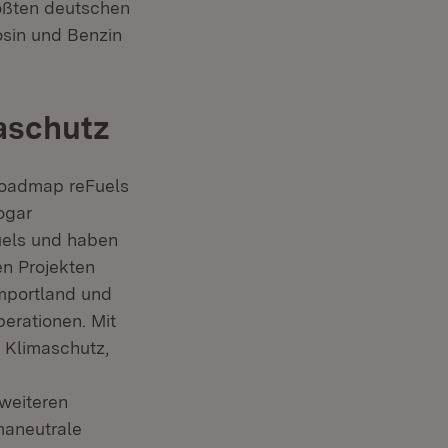
rößten deutschen
osin und Benzin
maschutz
 Roadmap reFuels
ogar
Fuels und haben
n Projekten
mportland und
erationen. Mit
m Klimaschutz,
weiteren
maneutrale