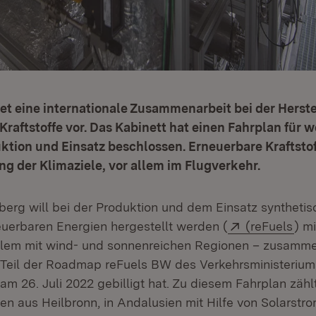
et eine internationale Zusammenarbeit bei der Herst
Kraftstoffe vor. Das Kabinett hat einen Fahrplan für w
ktion und Einsatz beschlossen. Erneuerbare Kraftstof
ung der Klimaziele, vor allem im Flugverkehr.
rg will bei der Produktion und dem Einsatz synthetisc
Extern:
(Öf
uerbaren Energien hergestellt werden (
(reFuels
) m
llem mit wind- und sonnenreichen Regionen – zusamme
er Teil der Roadmap reFuels BW des Verkehrsministerium
am 26. Juli 2022 gebilligt hat. Zu diesem Fahrplan zäh
en aus Heilbronn, in Andalusien mit Hilfe von Solarstr