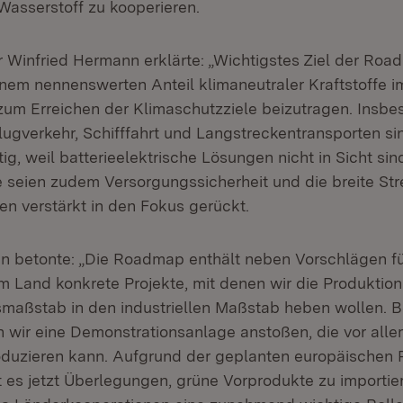
Wasserstoff zu kooperieren.
r Winfried Hermann erklärte: „Wichtigstes Ziel der Roa
einem nennenswerten Anteil klimaneutraler Kraftstoffe i
zum Erreichen der Klimaschutzziele beizutragen. Insbe
lugverkehr, Schifffahrt und Langstreckentransporten si
tig, weil batterieelektrische Lösungen nicht in Sicht si
e seien zudem Versorgungssicherheit und die breite St
en verstärkt in den Fokus gerückt.
n betonte: „Die Roadmap enthält neben Vorschlägen fü
im Land konkrete Projekte, mit denen wir die Produktion
aßstab in den industriellen Maßstab heben wollen. B
n wir eine Demonstrationsanlage anstoßen, die vor alle
oduzieren kann. Aufgrund der geplanten europäischen
t es jetzt Überlegungen, grüne Vorprodukte zu importie