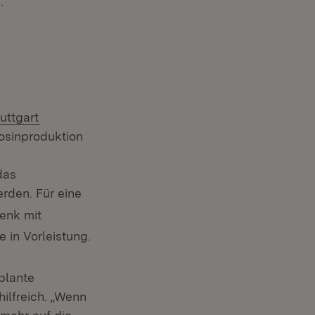
.
(Öffnet in neuem Fenster)
uttgart
n neuem Fenster)
osinproduktion
das
rden. Für eine
enk mit
e in Vorleistung.
plante
ilfreich. „Wenn