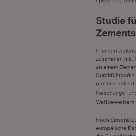
spiele das Them
Studie f
Zements
In einem weiter
zusammen mit
an einem Zement
Durchführbarkeit
prozessbedingte
Forschungs- un
Wettbewerbern be
Nach Einschätzu
europäische Rec