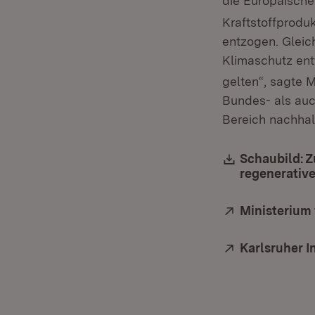
die Europäisch
Kraftstoffprodu
entzogen. Gleic
Klimaschutz ent
gelten“, sagte 
Bundes- als auc
Bereich nachhalt
Download:
Schaubild: 
regenerative
Extern:
Ministerium 
Extern:
Karlsruher I