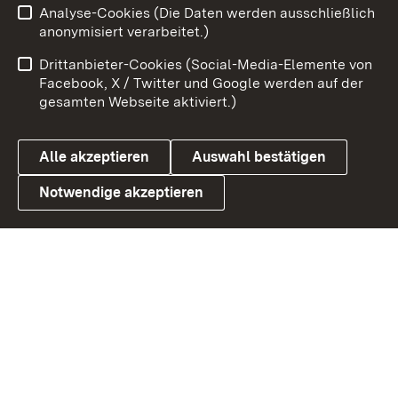
Analyse-Cookies (Die Daten werden ausschließlich
Impressum
Kontakt
anonymisiert verarbeitet.)
Benutzungshinweise
Netiquette
Drittanbieter-Cookies (Social-Media-Elemente von
Barrierefreiheit
Datenschutz
Facebook, X / Twitter und Google werden auf der
gesamten Webseite aktiviert.)
Cookies
Alle akzeptieren
Auswahl bestätigen
Notwendige akzeptieren
Link zum Landesportal