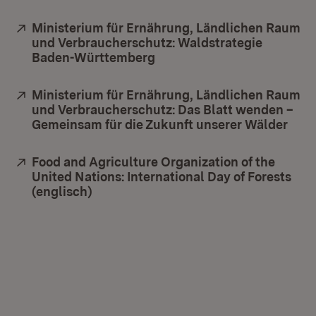
Extern:
Ministerium für Ernährung, Ländlichen Raum
und Verbraucherschutz: Waldstrategie
Baden-Württemberg
(Öffnet in neuem Fenster)
Extern:
Ministerium für Ernährung, Ländlichen Raum
und Verbraucherschutz: Das Blatt wenden –
Gemeinsam für die Zukunft unserer Wälder
(Öff
Extern:
Food and Agriculture Organization of the
United Nations: International Day of Forests
(englisch)
(Öffnet in neuem Fenster)