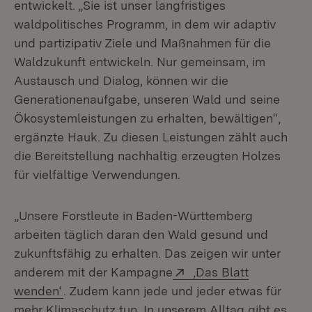
entwickelt. „Sie ist unser langfristiges
waldpolitisches Programm, in dem wir adaptiv
und partizipativ Ziele und Maßnahmen für die
Waldzukunft entwickeln. Nur gemeinsam, im
Austausch und Dialog, können wir die
Generationenaufgabe, unseren Wald und seine
Ökosystemleistungen zu erhalten, bewältigen“,
ergänzte Hauk. Zu diesen Leistungen zählt auch
die Bereitstellung nachhaltig erzeugten Holzes
für vielfältige Verwendungen.
„Unsere Forstleute in Baden-Württemberg
arbeiten täglich daran den Wald gesund und
zukunftsfähig zu erhalten. Das zeigen wir unter
Extern:
anderem mit der Kampagne
‚Das Blatt
(Öffnet in neuem Fenster)
wenden‘
. Zudem kann jede und jeder etwas für
mehr Klimaschutz tun. In unserem Alltag gibt es