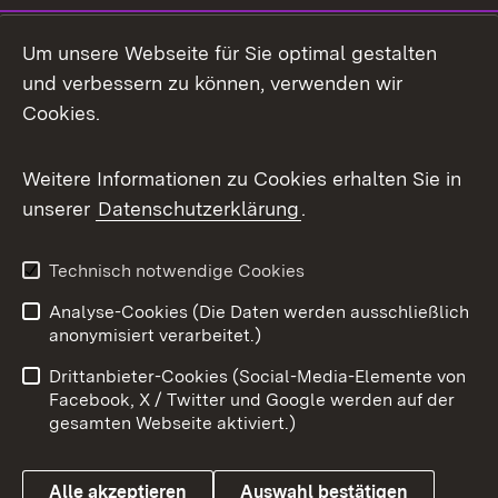
Social Media
Um unsere Webseite für Sie optimal gestalten
und verbessern zu können, verwenden wir
Facebook
Cookies.
Flickr
Weitere Informationen zu Cookies erhalten Sie in
X / Twitter
unserer
Datenschutzerklärung
.
Youtube
Technisch notwendige Cookies
Zum 
Analyse-Cookies (Die Daten werden ausschließlich
Impressum
Kontakt
anonymisiert verarbeitet.)
Benutzungshinweise
Netiquette
Drittanbieter-Cookies (Social-Media-Elemente von
Barrierefreiheit
Datenschutz
Facebook, X / Twitter und Google werden auf der
gesamten Webseite aktiviert.)
Cookies
Alle akzeptieren
Auswahl bestätigen