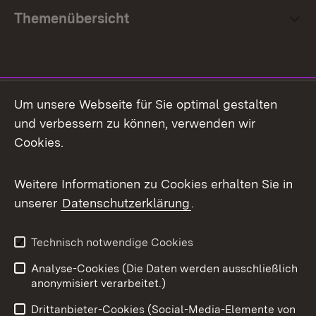
Themenübersicht
Social Media
Um unsere Webseite für Sie optimal gestalten
und verbessern zu können, verwenden wir
Facebook
Cookies.
Flickr
Weitere Informationen zu Cookies erhalten Sie in
X / Twitter
unserer
Datenschutzerklärung
.
Youtube
Technisch notwendige Cookies
Zum 
Analyse-Cookies (Die Daten werden ausschließlich
Impressum
Kontakt
anonymisiert verarbeitet.)
Benutzungshinweise
Netiquette
Drittanbieter-Cookies (Social-Media-Elemente von