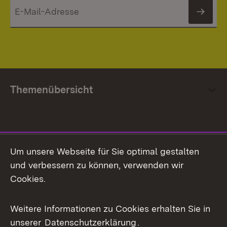
News
Themenübersicht
Social Media
Um unsere Webseite für Sie optimal gestalten
und verbessern zu können, verwenden wir
Facebook
Cookies.
Flickr
Weitere Informationen zu Cookies erhalten Sie in
X / Twitter
unserer
Datenschutzerklärung
.