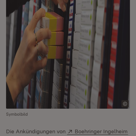
Symbolbild
Extern:
(Öf
Die Ankündigungen von
Boehringer Ingelheim