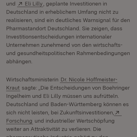
Extern:
(Öffnet in neuem Fenster)
und
Eli Lilly
, geplante Investitionen in
Deutschland in erheblichem Umfang nicht zu
realisieren, sind ein deutliches Warnsignal für den
Pharmastandort Deutschland. Sie zeigen, dass
Investitionsentscheidungen internationaler
Unternehmen zunehmend von den wirtschafts-
und gesundheitspolitischen Rahmenbedingungen
abhängen.
Wirtschaftsministerin
Dr. Nicole Hoffmeister-
Kraut
sagte: „Die Entscheidungen von Boehringer
Ingelheim und Eli Lilly müssen uns aufrütteln.
Deutschland und Baden-Württemberg können es
Extern
sich nicht leisten, bei Zukunftsinvestitionen,
(Öffnet in neuem Fenster)
Forschung
und industrieller Wertschöpfung
weiter an Attraktivität zu verlieren. Die