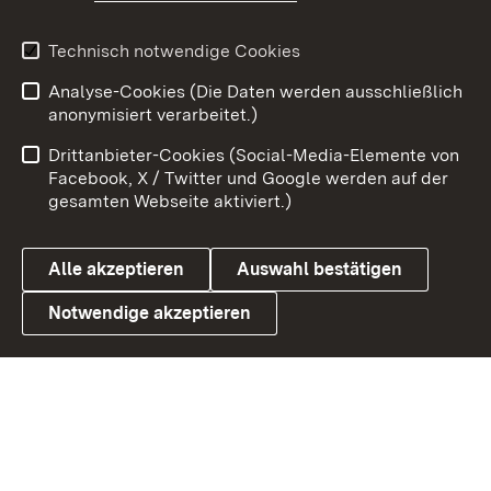
Youtube
Technisch notwendige Cookies
Zum 
Analyse-Cookies (Die Daten werden ausschließlich
Impressum
Kontakt
anonymisiert verarbeitet.)
Benutzungshinweise
Netiquette
Drittanbieter-Cookies (Social-Media-Elemente von
Barrierefreiheit
Datenschutz
Facebook, X / Twitter und Google werden auf der
gesamten Webseite aktiviert.)
Cookies
Alle akzeptieren
Auswahl bestätigen
Notwendige akzeptieren
Link zum Landesportal