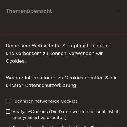
Themenübersicht
Social Media
Um unsere Webseite für Sie optimal gestalten
und verbessern zu können, verwenden wir
Facebook
Cookies.
Flickr
Weitere Informationen zu Cookies erhalten Sie in
X / Twitter
unserer
Datenschutzerklärung
.
Youtube
Technisch notwendige Cookies
Zum 
Analyse-Cookies (Die Daten werden ausschließlich
Impressum
Kontakt
anonymisiert verarbeitet.)
Benutzungshinweise
Netiquette