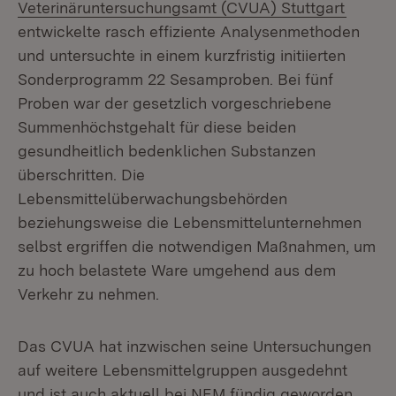
(Öffne
Veterinäruntersuchungsamt (CVUA) Stuttgart
entwickelte rasch effiziente Analysenmethoden
und untersuchte in einem kurzfristig initiierten
Sonderprogramm 22 Sesamproben. Bei fünf
Proben war der gesetzlich vorgeschriebene
Summenhöchstgehalt für diese beiden
gesundheitlich bedenklichen Substanzen
überschritten. Die
Lebensmittelüberwachungsbehörden
beziehungsweise die Lebensmittelunternehmen
selbst ergriffen die notwendigen Maßnahmen, um
zu hoch belastete Ware umgehend aus dem
Verkehr zu nehmen.
Das CVUA hat inzwischen seine Untersuchungen
auf weitere Lebensmittelgruppen ausgedehnt
und ist auch aktuell bei NEM fündig geworden.