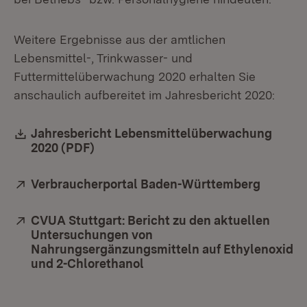
Weitere Ergebnisse aus der amtlichen
Lebensmittel-, Trinkwasser- und
Futtermittelüberwachung 2020 erhalten Sie
anschaulich aufbereitet im Jahresbericht 2020:
Download:
Jahresbericht Lebensmittelüberwachung
2020 (PDF)
(Öffnet in neuem Fenster)
Extern:
Verbraucherportal Baden-Württemberg
(Öffnet
Extern:
CVUA Stuttgart: Bericht zu den aktuellen
Untersuchungen von
Nahrungsergänzungsmitteln auf Ethylenoxid
und 2-Chlorethanol
(Öffnet in neuem Fenster)