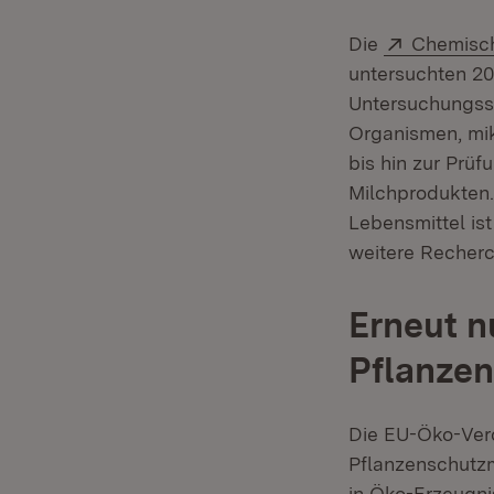
Extern:
Die
Chemisch
untersuchten 2
Untersuchungssp
Organismen, mi
bis hin zur Prüf
Milchprodukten.
Lebensmittel ist
weitere Recherc
Erneut n
Pflanzen
Die EU-Öko-Vero
Pflanzenschutzm
in Öko-Erzeugni