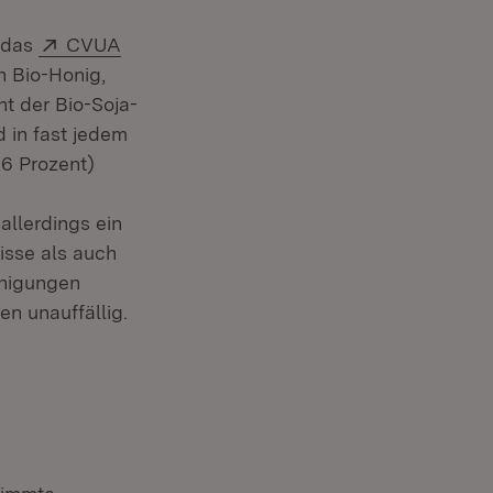
Extern:
t das
CVUA
 Bio-Honig,
t der Bio-Soja-
 in fast jedem
,6 Prozent)
allerdings ein
isse als auch
inigungen
n unauffällig.