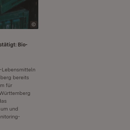
ätigt: Bio-
o-Lebensmitteln
berg bereits
m für
-Württemberg
das
Raum und
itoring-