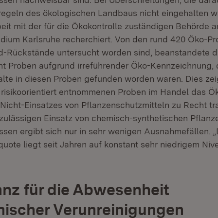
egeln des ökologischen Landbaus nicht eingehalten wo
it mit der für die Ökokontrolle zuständigen Behörde 
dium Karlsruhe recherchiert. Von den rund 420 Öko-Pr
zid-Rückstände untersucht worden sind, beanstandete
cht Proben aufgrund irreführender Öko-Kennzeichnung, 
te in diesen Proben gefunden worden waren. Dies zei
r risikoorientiert entnommenen Proben im Handel das Ö
s Nicht-Einsatzes von Pflanzenschutzmitteln zu Recht tr
zulässigen Einsatz von chemisch-synthetischen Pflanz
ssen ergibt sich nur in sehr wenigen Ausnahmefällen. „
ote liegt seit Jahren auf konstant sehr niedrigem Nive
anz für die Abwesenheit
ischer Verunreinigungen