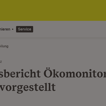
mieren
Service
eilung
z
sbericht Ökomonito
vorgestellt