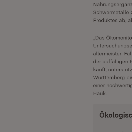
Nahrungsergänz
Schwermetalle 
Produktes ab, a
„Das Ökomonitor
Untersuchungserg
allermeisten Fäl
der auffälligen
kauft, unterstüt
Württemberg bis
einer hochwerti
Hauk.
Ökologisc