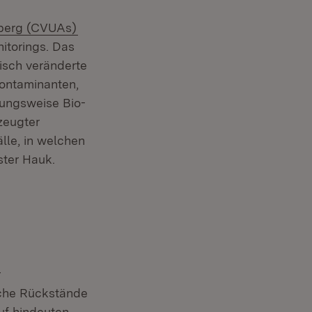
(Öffnet in neuem Fenster)
berg (CVUAs)
torings. Das
isch veränderte
ontaminanten,
ehungsweise Bio-
zeugter
älle, in welchen
ster Hauk.
r
lche Rückstände
uf hindeuten,