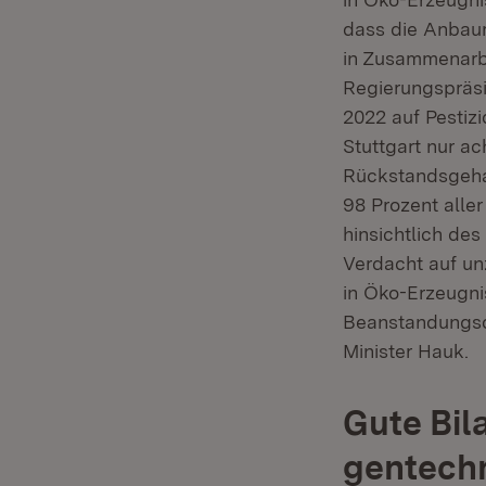
dass die Anbaur
in Zusammenarbe
Regierungspräsi
2022 auf Pesti
Stuttgart nur a
Rückstandsgehal
98 Prozent alle
hinsichtlich de
Verdacht auf un
in Öko-Erzeugni
Beanstandungsqu
Minister Hauk.
Gute Bil
gentechn