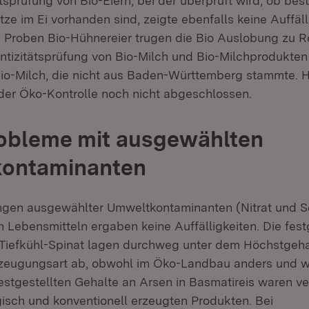
tsprüfung von Bio-Eiern, bei der überprüft wird, ob be
tze im Ei vorhanden sind, zeigte ebenfalls keine Auffäll
 Proben Bio-Hühnereier trugen die Bio Auslobung zu 
ntizitätsprüfung von Bio-Milch und Bio-Milchprodukten
 Bio-Milch, die nicht aus Baden-Württemberg stammte. Hi
er Öko-Kontrolle noch nicht abgeschlossen.
robleme mit ausgewählten
ontaminanten
ngen ausgewählter Umweltkontaminanten (Nitrat und S
 Lebensmitteln ergaben keine Auffälligkeiten. Die fest
n Tiefkühl-Spinat lagen durchweg unter dem Höchstgeh
Erzeugungsart ab, obwohl im Öko-Landbau anders und 
festgestellten Gehalte an Arsen in Basmatireis waren v
gisch und konventionell erzeugten Produkten. Bei