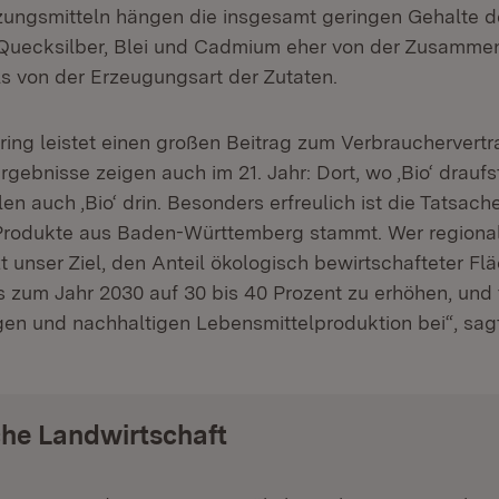
ungsmitteln hängen die insgesamt geringen Gehalte d
Quecksilber, Blei und Cadmium eher von der Zusamme
ls von der Erzeugungsart der Zutaten.
ing leistet einen großen Beitrag zum Verbrauchervertr
ebnisse zeigen auch im 21. Jahr: Dort, wo ‚Bio‘ draufst
len auch ‚Bio‘ drin. Besonders erfreulich ist die Tatsach
 Produkte aus Baden-Württemberg stammt. Wer regiona
zt unser Ziel, den Anteil ökologisch bewirtschafteter F
 zum Jahr 2030 auf 30 bis 40 Prozent zu erhöhen, und 
gen und nachhaltigen Lebensmittelproduktion bei“, sagt
he Landwirtschaft