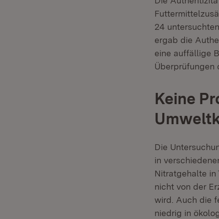
Die Authentizitä
Futtermittelzusä
24 untersuchten
ergab die Authe
eine auffällige
Überprüfungen d
Keine P
Umweltk
Die Untersuchu
in verschiedenen
Nitratgehalte i
nicht von der 
wird. Auch die 
niedrig in ökolo