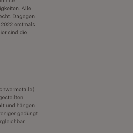
stimmte
igkeiten. Alle
Recht. Dagegen
 2022 erstmals
er sind die
chwermetalle)
gestellten
alt und hängen
weniger gedüngt
ergleichbar