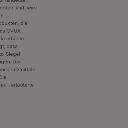
rden sind, wird
am
odukten, die
 das CVUA
da erhöhte
gt, dass
ko-Siegel
agen. Der
enschutzmitteln
Die
au“, erläuterte