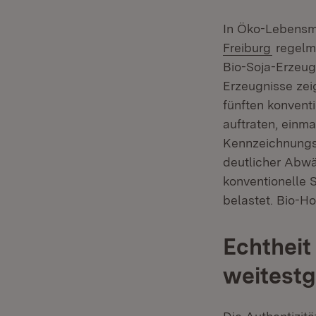
In Öko-Lebensmi
(Öffnet
Freiburg
regelmä
Bio-Soja-Erzeug
Erzeugnisse zei
fünften konvent
auftraten, einm
Kennzeichnungspf
deutlicher Abwä
konventionelle 
belastet. Bio-H
Echtheit
weitestg