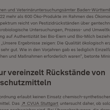
en und Veterinäruntersuchungsämter Baden-Württem
022 mehr als 600 Öko-Produkte im Rahmen des Ökomoni
ektrum reicht von Pestizidrückständen über gentechn
krobiologische Untersuchungen, Prozess- und Umweltk
ung auf Authentizität bei Bio-Eiern und Bio-Milch bezi
 „Unsere Ergebnisse zeigen: Die Qualität ökologisch er
 sehr gut. Wie in den Vorjahren gab es lediglich Einzelf
hen und Maßnahmen erforderlich waren“, betonte Mini
ur vereinzelt Rückstände von
schutzmitteln
rdnung erlaubt keinen Einsatz chemisch-synthetische
Extern:
(Öffnet in neuem Fenster)
ittel. Das
CVUA Stuttgart
untersucht daher, ob so
ssen nachweisbar sind. Bei Überschreitungen, die dara