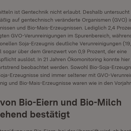
tteln ist Gentechnik nicht erlaubt. Deshalb untersuch
 in neuem Fenster)
ßig auf gentechnisch veränderte Organismen (GVO) in
nissen und Bio-Mais-Erzeugnissen. Lediglich 2,4 Prozen
gten GVO-Verunreinigungen im Spurenbereich, während
ionellen Soja-Erzeugnis deutliche Verunreinigungen (19
al sogar über dem Grenzwert von 0,9 Prozent, der eine
licht auslöst. In 21 Jahren Ökomonitoring konnte hier 
rtstrend beobachtet werden. Sowohl Bio-Soja-Erzeugn
Soja-Erzeugnisse sind immer seltener mit GVO-Verunre
onig und Bio-Mais-Erzeugnisse waren wie in den Vorjahre
 von Bio-Eiern und Bio-Milch
ehend bestätigt