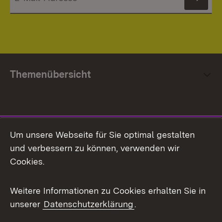
News
Themenübersicht
Social Media
Um unsere Webseite für Sie optimal gestalten
und verbessern zu können, verwenden wir
Facebook
Cookies.
Flickr
Weitere Informationen zu Cookies erhalten Sie in
X / Twitter
unserer
Datenschutzerklärung
.
Youtube