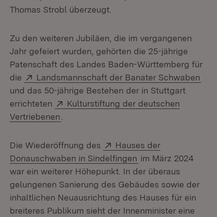
Thomas Strobl überzeugt.
Zu den weiteren Jubiläen, die im vergangenen
Jahr gefeiert wurden, gehörten die 25-jährige
Patenschaft des Landes Baden-Württemberg für
Extern:
(Öff
die
Landsmannschaft der Banater Schwaben
und das 50-jährige Bestehen der in Stuttgart
Extern:
errichteten
Kulturstiftung der deutschen
(Öffnet in neuem Fenster)
Vertriebenen
.
Extern:
Die Wiederöffnung des
Hauses der
(Öffnet in neuem Fe
Donauschwaben in Sindelfingen
im März 2024
war ein weiterer Höhepunkt. In der überaus
gelungenen Sanierung des Gebäudes sowie der
inhaltlichen Neuausrichtung des Hauses für ein
breiteres Publikum sieht der Innenminister eine