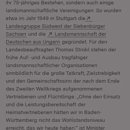
ihr 75-jähriges Bestehen, sondern auch einige
landsmannschaftliche Vereinigungen. So wurden
Extern:
etwa im Jahr 1949 in Stuttgart die
Landesgruppe Südwest der Siebenbürger
(Öffnet in neuem Fenster)
Extern:
Sachsen
und die
Landsmannschaft der
(Öffnet in neuem Fenster)
Deutschen aus Ungarn
gegründet. Für den
Landesbeauftragten Thomas Strobl stehen der
frühe Auf- und Ausbau tragfähiger
landsmannschaftlicher Organisationen
sinnbildlich für die große Tatkraft, Zielstrebigkeit
und den Gemeinschaftssinn der nach dem Ende
des Zweiten Weltkriegs aufgenommenen
Vertriebenen und Flüchtlinge. „Ohne den Einsatz
und die Leistungsbereitschaft der
Heimatvertriebenen hätten wir in Baden-
Württemberg nicht das Wohlstandsniveau
erreicht, das wir heute haben,“ ist Minister