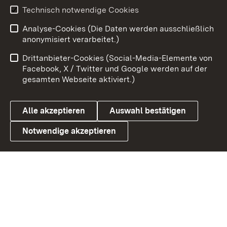
Technisch notwendige Cookies
Zum 
Analyse-Cookies (Die Daten werden ausschließlich
Impressum
Kontakt
anonymisiert verarbeitet.)
Benutzungshinweise
Netiquette
Drittanbieter-Cookies (Social-Media-Elemente von
Barrierefreiheit
Datenschutz
Facebook, X / Twitter und Google werden auf der
gesamten Webseite aktiviert.)
Cookies
Alle akzeptieren
Auswahl bestätigen
Notwendige akzeptieren
Link zum Landesportal