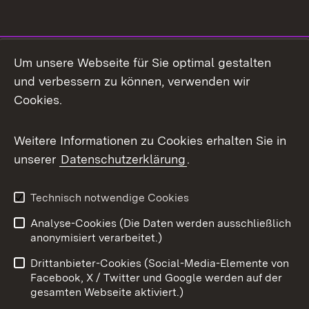
Social Media
Um unsere Webseite für Sie optimal gestalten
und verbessern zu können, verwenden wir
Facebook
Cookies.
Flickr
Weitere Informationen zu Cookies erhalten Sie in
X / Twitter
unserer
Datenschutzerklärung
.
Youtube
Technisch notwendige Cookies
Zum 
Analyse-Cookies (Die Daten werden ausschließlich
Impressum
Kontakt
anonymisiert verarbeitet.)
Benutzungshinweise
Netiquette
Drittanbieter-Cookies (Social-Media-Elemente von
Barrierefreiheit
Datenschutz
Facebook, X / Twitter und Google werden auf der
gesamten Webseite aktiviert.)
Cookies