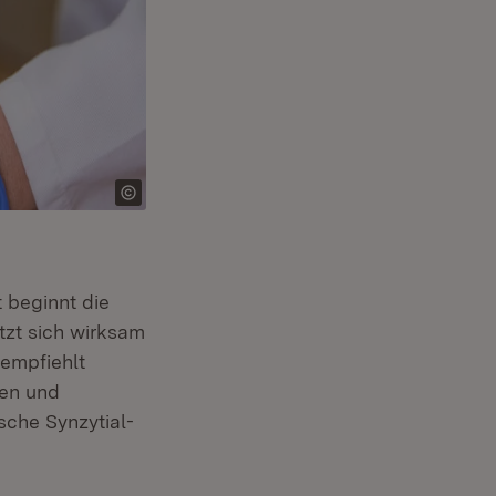
 beginnt die
tzt sich wirksam
(Öffnet in neuem Fenster)
empfiehlt
gen und
che Synzytial-