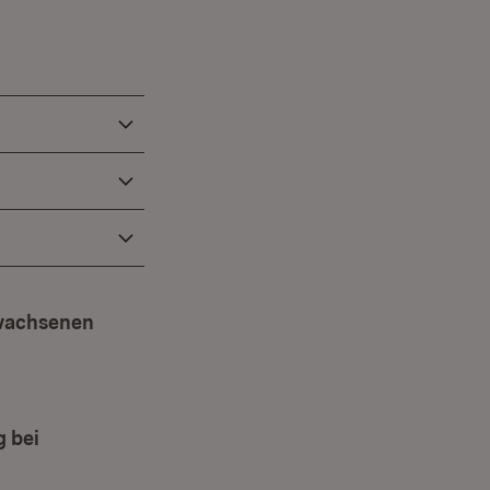
rwachsenen
(Öffnet in neuem Fenster)
(Öffnet in neuem Fenster)
g bei