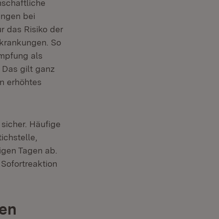
nschaftliche
ungen bei
r das Risiko der
rkrankungen. So
euem Fenster)
mpfung als
 Das gilt ganz
in erhöhtes
sicher. Häufige
chstelle,
igen Tagen ab.
Sofortreaktion
ken