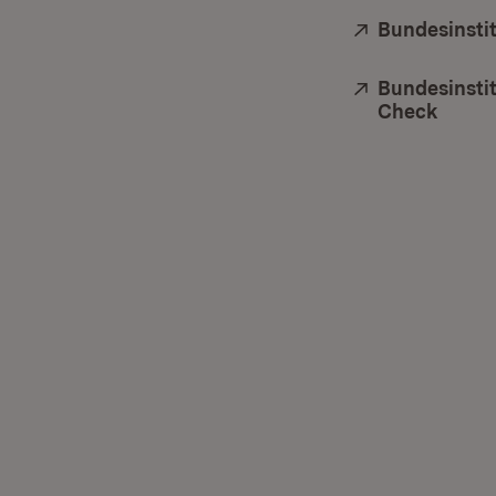
Extern:
Bundesinsti
Extern:
Bundesinstit
Check
(Öffn