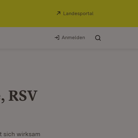
Extern:
Landesportal
(Öffnet in neuem Fe
Anmelden
e, RSV
zt sich wirksam