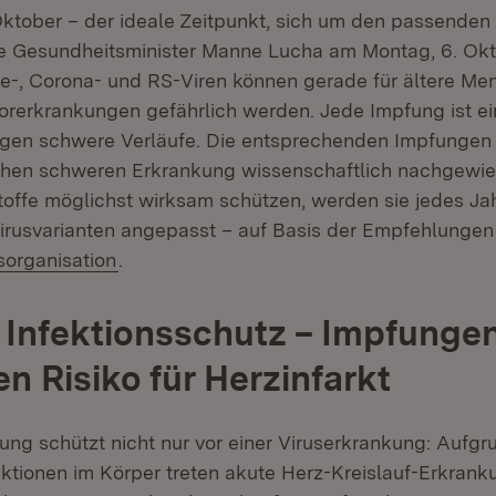
Oktober – der ideale Zeitpunkt, sich um den passenden
 Gesundheitsminister Manne Lucha am Montag, 6. Okto
ppe-, Corona- und RS-Viren können gerade für ältere M
rerkrankungen gefährlich werden. Jede Impfung ist e
egen schwere Verläufe. Die entsprechenden Impfungen
lchen schweren Erkrankung wissenschaftlich nachgewies
toffe möglichst wirksam schützen, werden sie jedes Jah
Virusvarianten angepasst – auf Basis der Empfehlungen
(Öffnet in neuem Fenster)
organisation
.
 Infektionsschutz – Impfunge
en Risiko für Herzinfarkt
ung schützt nicht nur vor einer Viruserkrankung: Aufgr
tionen im Körper treten akute Herz-Kreislauf-Erkrank