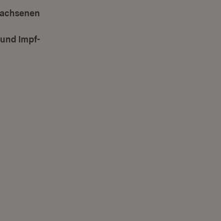
rwachsenen
(Öffnet in neuem Fenster)
 und Impf-