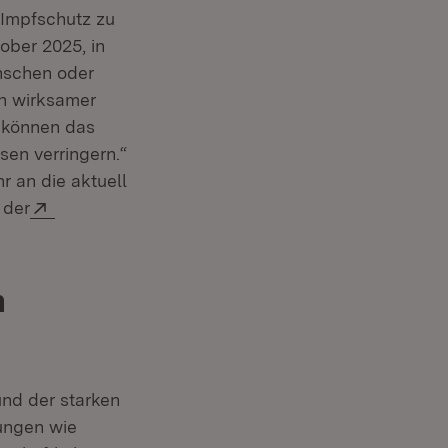
 Impfschutz zu
ber 2025, in
enschen oder
in wirksamer
 können das
en verringern.“
r an die aktuell
Extern:
 der
n
und der starken
ungen wie