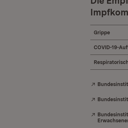
Die Empf
Impfkom
Grippe
COVID-19-Auf
Respiratorisc
Extern:
Bundesinstit
Extern:
Bundesinstit
Extern:
Bundesinstit
Erwachsene