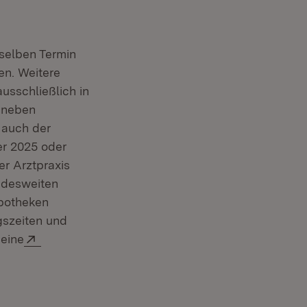
selben Termin
en. Weitere
usschließlich in
t neben
 auch der
uem Fenster)
r 2025 oder
er Arztpraxis
undesweiten
potheken
szeiten und
Extern:
 eine