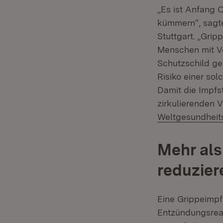
„Es ist Anfang 
kümmern“, sagte
Stuttgart. „Gri
Menschen mit Vo
Schutzschild g
Risiko einer so
Damit die Impfs
zirkulierenden 
Weltgesundheits
Mehr als
reduzier
Eine Grippeimpf
Entzündungsreak