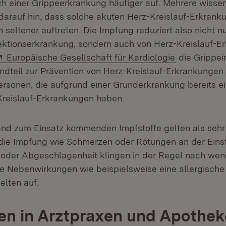
ch einer Grippeerkrankung häufiger auf. Mehrere wisse
darauf hin, dass solche akuten Herz-Kreislauf-Erkrank
seltener auftreten. Die Impfung reduziert also nicht nu
fektionserkrankung, sondern auch von Herz-Kreislauf-E
Extern:
(Öffnet in n
Europäische Gesellschaft für Kardiologie
die Grippei
ndteil zur Prävention von Herz-Kreislauf-Erkrankungen.
ersonen, die aufgrund einer Grunderkrankung bereits e
-Kreislauf-Erkrankungen haben.
and zum Einsatz kommenden Impfstoffe gelten als sehr 
die Impfung wie Schmerzen oder Rötungen an der Einsti
oder Abgeschlagenheit klingen in der Regel nach wen
Nebenwirkungen wie beispielsweise eine allergische 
elten auf.
en in Arztpraxen und Apothe