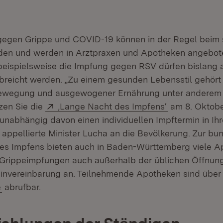
gegen Grippe und COVID-19 können in der Regel beim 
den und werden in Arztpraxen und Apotheken angebot
eispielsweise die Impfung gegen RSV dürfen bislang a
breicht werden. „Zu einem gesunden Lebensstil gehör
ewegung und ausgewogener Ernährung unter anderem
Extern:
(Öffnet in ne
zen Sie die
,Lange Nacht des Impfens‘
am 8. Oktobe
unabhängig davon einen individuellen Impftermin in Ihr
 appellierte Minister Lucha an die Bevölkerung. Zur b
es Impfens bieten auch in Baden-Württemberg viele A
Grippeimpfungen auch außerhalb der üblichen Öffnung
invereinbarung an. Teilnehmende Apotheken sind über
(Öffnet in neuem Fenster)
e
abrufbar.