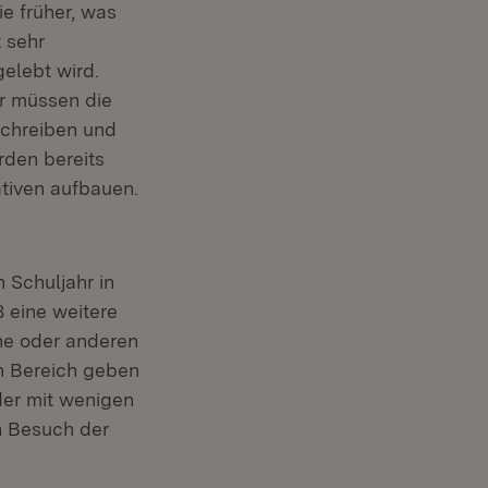
e früher, was
 sehr
elebt wird.
r müssen die
Schreiben und
rden bereits
ativen aufbauen.
 Schuljahr in
8 eine weitere
he oder anderen
en Bereich geben
der mit wenigen
n Besuch der