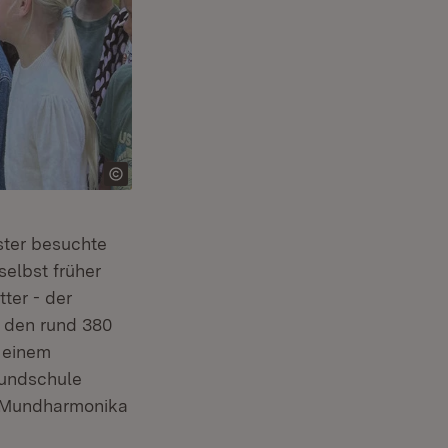
ister besuchte
r)
selbst früher
ter - der
n den rund 380
 einem
rundschule
e, Mundharmonika