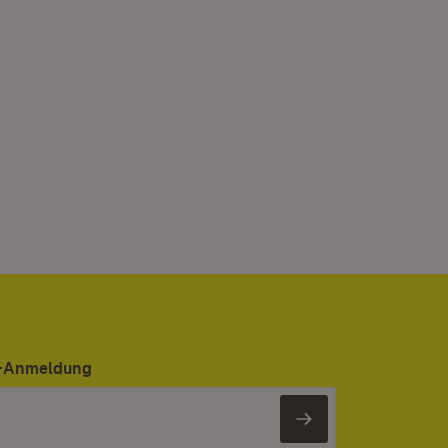
er-Anmeldung
Newsletter 