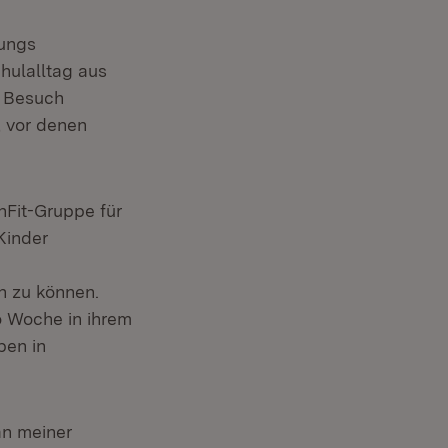
Jungs
hulalltag aus
r Besuch
, vor denen
hFit-Gruppe für
Kinder
n zu können.
o Woche in ihrem
pen in
an meiner