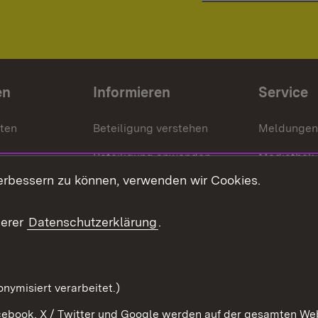
en
Informieren
Service
nten
Beteiligung verstehen
Meldungen
Beteiligung anwenden
Mediathek
erbessern zu können, verwenden wir Cookies.
ragte
Beteiligung stärken
Publikatio
Beteiligung erleben
Glossar
serer
Datenschutzerklärung
.
Beteiligung erforschen
mung
nymisiert verarbeitet.)
ebook, X / Twitter und Google werden auf der gesamten Webs