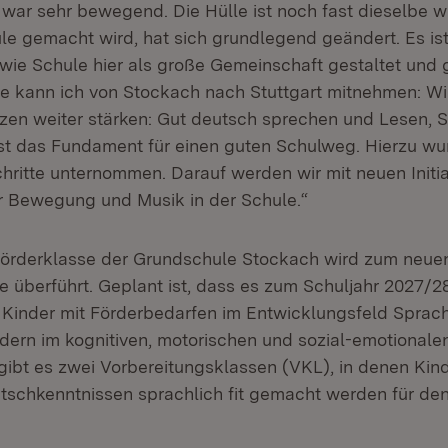
 war sehr bewegend. Die Hülle ist noch fast dieselbe wi
ule gemacht wird, hat sich grundlegend geändert. Es ist
wie Schule hier als große Gemeinschaft gestaltet und g
e kann ich von Stockach nach Stuttgart mitnehmen: Wi
en weiter stärken: Gut deutsch sprechen und Lesen, 
st das Fundament für einen guten Schulweg. Hierzu wu
chritte unternommen. Darauf werden wir mit neuen Initi
ür Bewegung und Musik in der Schule.“
örderklasse der Grundschule Stockach wird zum neuen
e überführt. Geplant ist, dass es zum Schuljahr 2027/2
r Kinder mit Förderbedarfen im Entwicklungsfeld Sprac
dern im kognitiven, motorischen und sozial-emotional
gibt es zwei Vorbereitungsklassen (VKL), in denen Kin
tschkenntnissen sprachlich fit gemacht werden für de