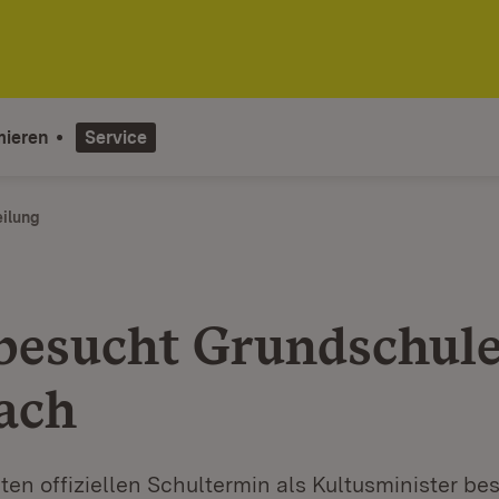
mieren
Service
eilung
besucht Grundschul
ach
ten offiziellen Schultermin als Kultusminister be