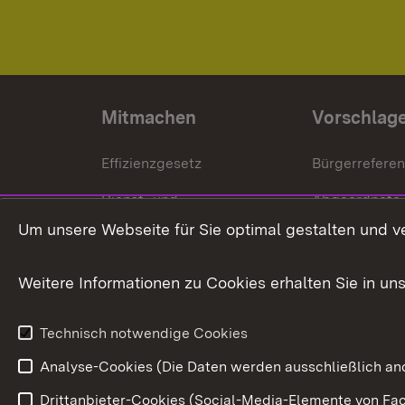
Mitmachen
Vorschlag
Effizienzgesetz
Bürgerrefere
Dienst- und
Abgeordnete
Versorgungsbezüge
Um unsere Webseite für Sie optimal gestalten und v
Bürgerbeauft
Kommunale Verfahren
Petition
Weitere Informationen zu Cookies erhalten Sie in un
Weitere
Volksantrag
Beteiligungsprozesse
Technisch notwendige Cookies
Volksabstim
Analyse-Cookies (Die Daten werden ausschließlich ano
Drittanbieter-Cookies (Social-Media-Elemente von Fac