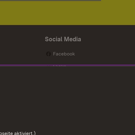
Social Media
Facebook
Flickr
nen
X / Twitter
Youtube
eite aktiviert.)