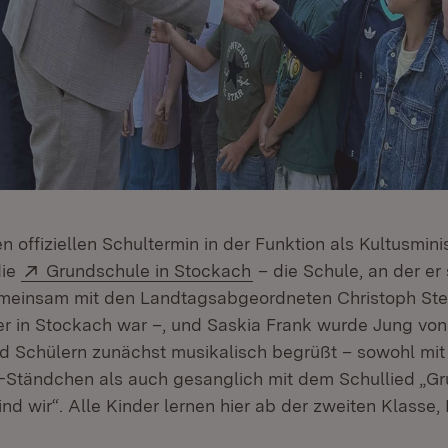
n offiziellen Schultermin in der Funktion als Kultusmin
Extern:
(Öffnet in neuem Fenste
ie
Grundschule in Stockach
– die Schule, an der er 
meinsam mit den Landtagsabgeordneten Christoph Stet
er in Stockach war –, und Saskia Frank wurde Jung vo
d Schülern zunächst musikalisch begrüßt – sowohl mit
Ständchen als auch gesanglich mit dem Schullied „G
ind wir“. Alle Kinder lernen hier ab der zweiten Klass