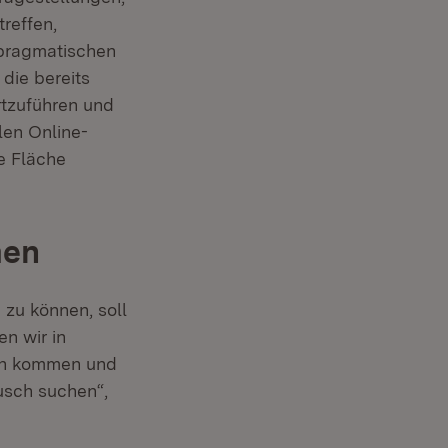
reffen,
 pragmatischen
die bereits
tzuführen und
len Online-
e Fläche
men
zu können, soll
n wir in
ch kommen und
usch suchen“,