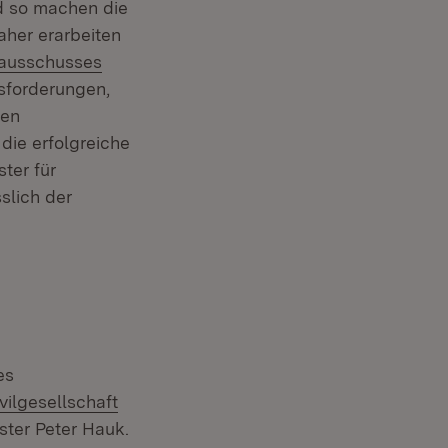
d so machen die
her erarbeiten
sausschusses
forderungen,
ten
die erfolgreiche
ter für
slich der
es
ivilgesellschaft
ster Peter Hauk.