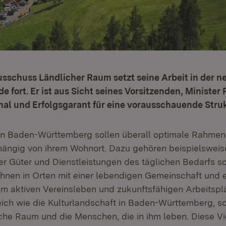
sschuss Ländlicher Raum setzt seine Arbeit in der n
e fort. Er ist aus Sicht seines Vorsitzenden, Minister 
al und Erfolgsgarant für eine vorausschauende Struk
in Baden-Württemberg sollen überall optimale Rahme
hängig von ihrem Wohnort. Dazu gehören beispielsweis
der Güter und Dienstleistungen des täglichen Bedarfs s
nen in Orten mit einer lebendigen Gemeinschaft und 
em aktiven Vereinsleben und zukunftsfähigen Arbeitspl
ch wie die Kulturlandschaft in Baden-Württemberg, so v
che Raum und die Menschen, die in ihm leben. Diese Vie