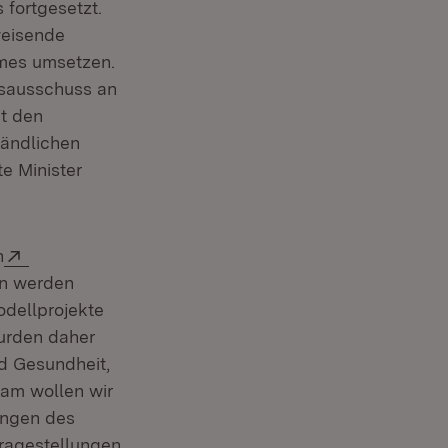
 fortgesetzt.
weisende
umes umsetzen.
tsausschuss an
t den
Ländlichen
te Minister
Extern:
n
en werden
odellprojekte
wurden daher
nd Gesundheit,
sam wollen wir
ungen des
ragestellungen,