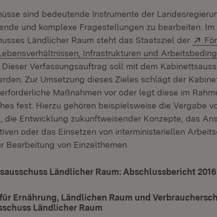
üsse sind bedeutende Instrumente der Landesregierun
fende und komplexe Fragestellungen zu bearbeiten. Im
Ext
usses Ländlicher Raum steht das Staatsziel der
Fö
Lebensverhältnissen, Infrastrukturen und Arbeitsbedin
Dieser Verfassungsauftrag soll mit dem Kabinettsauss
erden. Zur Umsetzung dieses Zieles schlägt der Kabin
 erforderliche Maßnahmen vor oder legt diese im Rahm
es fest. Hierzu gehören beispielsweise die Vergabe v
, die Entwicklung zukunftweisender Konzepte, das An
tiven oder das Einsetzen von interministeriellen Arbeit
r Bearbeitung von Einzelthemen.
tsausschuss Ländlicher Raum: Abschlussbericht 2016
 für Ernährung, Ländlichen Raum und Verbrauchersch
sschuss Ländlicher Raum
(Öffnet in neuem Fenster)