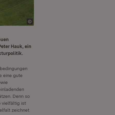
euen
Peter Hauk, ein
turpolitik.
nbedingungen
e eine gute
owie
einladenden
ätzen. Denn so
ielfältig ist
lfalt zeichnet