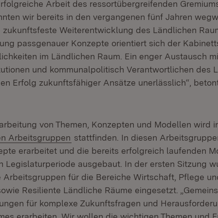
erfolgreiche Arbeit des ressortübergreifenden Gremiums
nten wir bereits in den vergangenen fünf Jahren weg
ne zukunftsfeste Weiterentwicklung des Ländlichen Ra
lung passgenauer Konzepte orientiert sich der Kabinet
ichkeiten im Ländlichen Raum. Ein enger Austausch mi
tutionen und kommunalpolitisch Verantwortlichen des 
en Erfolg zukunftsfähiger Ansätze unerlässlich“, beton
arbeitung von Themen, Konzepten und Modellen wird i
(Öffnet in neuem Fenster)
len Arbeitsgruppen
stattfinden. In diesen Arbeitsgrupp
pte erarbeitet und die bereits erfolgreich laufenden M
 Legislaturperiode ausgebaut. In der ersten Sitzung 
le Arbeitsgruppen für die Bereiche Wirtschaft, Pflege u
 sowie Resiliente Ländliche Räume eingesetzt. „Gemein
sungen für komplexe Zukunftsfragen und Herausforder
es erarbeiten. Wir wollen die wichtigen Themen und F