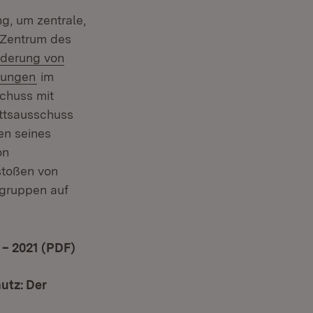
g, um zentrale,
 Zentrum des
ern:
rderung von
(Öffnet in neuem Fenster)
gungen
im
chuss mit
ettsausschuss
en seines
on
stoßen von
sgruppen auf
 – 2021 (PDF)
(Öffnet in neuem Fenster)
utz: Der