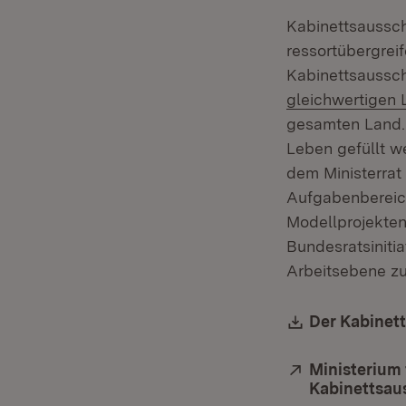
Kabinettsaussch
ressortübergrei
Kabinettsaussch
gleichwertigen 
gesamten Land. 
Leben gefüllt w
dem Ministerrat
Aufgabenbereich
Modellprojekten
Bundesratsinitia
Arbeitsebene zu
Download:
Der Kabinet
Extern:
Ministerium
Kabinettsau