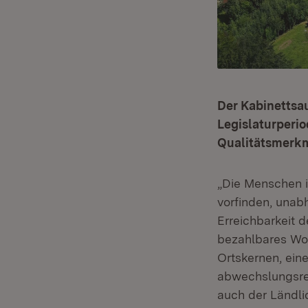
Der Kabinettsau
Legislaturperiod
Qualitätsmerkm
„Die Menschen 
vorfinden, unab
Erreichbarkeit 
bezahlbares Woh
Ortskernen, ein
abwechslungsrei
auch der Ländli