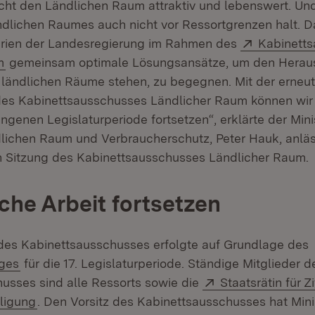
ht den Ländlichen Raum attraktiv und lebenswert. Un
lichen Raumes auch nicht vor Ressortgrenzen halt. Da
Extern:
erien der Landesregierung im Rahmen des
Kabinett
(Öffnet in neuem Fenster)
m
gemeinsam optimale Lösungsansätze, um den Heraus
 ländlichen Räume stehen, zu begegnen. Mit der erneu
des Kabinettsausschusses Ländlicher Raum können wir 
ngenen Legislaturperiode fortsetzen“, erklärte der Minis
lichen Raum und Verbraucherschutz, Peter Hauk, anläs
n Sitzung des Kabinettsausschusses Ländlicher Raum.
iche Arbeit fortsetzen
des Kabinettsausschusses erfolgte auf Grundlage des
ages
für die 17. Legislaturperiode. Ständige Mitglieder d
Extern:
usses sind alle Ressorts sowie die
Staatsrätin für Z
(Öffnet in neuem Fenster)
ligung
. Den Vorsitz des Kabinettsausschusses hat Mini