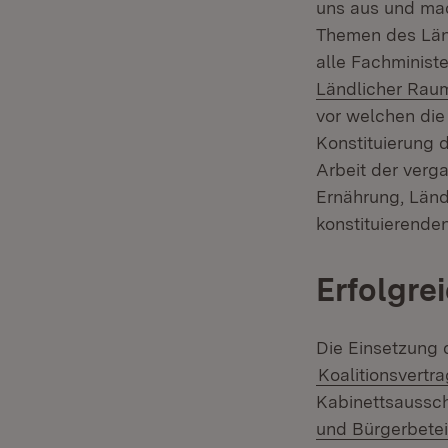
uns aus und mac
Themen des Länd
alle Fachminist
Ländlicher Rau
vor welchen die
Konstituierung 
Arbeit der verga
Ernährung, Länd
konstituierende
Erfolgre
Die Einsetzung 
Koalitionsvertr
Kabinettsaussch
und Bürgerbetei