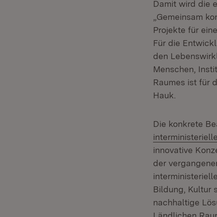
Damit wird die 
„Gemeinsam kon
Projekte für ei
Für die Entwick
den Lebenswirkl
Menschen, Insti
Raumes ist für d
Hauk.
Die konkrete Be
interministeriel
innovative Konze
der vergangenen
interministeriel
Bildung, Kultur
nachhaltige Lö
Ländlichen Raum