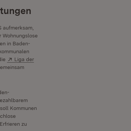
htungen
S aufmerksam,
ür Wohnungslose
ten in Baden-
e kommunalen
Extern:
die
Liga der
er)
gemeinsam
den-
bezahlbarem
e soll Kommunen
achlose
rfrieren zu