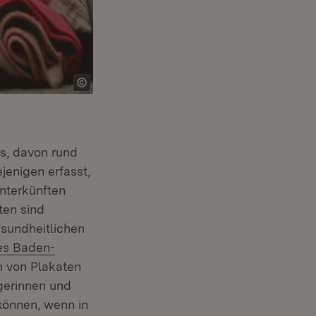
s, davon rund
jenigen erfasst,
nterkünften
ten sind
sundheitlichen
es Baden-
 in neuem Fenster)
m von Plakaten
gerinnen und
können, wenn in