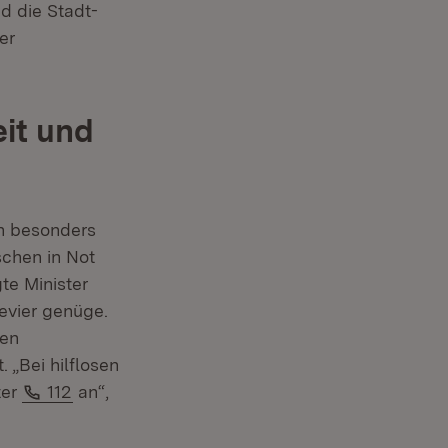
nd die Stadt-
er
it und
en besonders
chen in Not
te Minister
evier genüge.
nen
„Bei hilflosen
Telefon:
ter
112
an“,