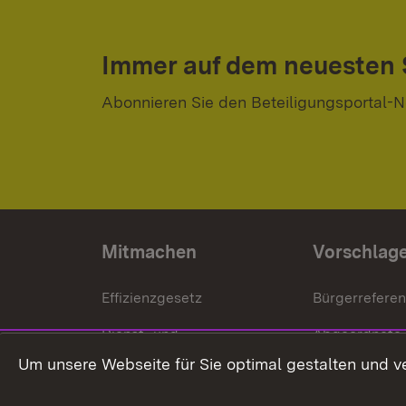
Immer auf dem neuesten
Abonnieren Sie den Beteiligungsportal-N
Mitmachen
Vorschlag
Effizienzgesetz
Bürgerrefere
Dienst- und
Abgeordnete
Versorgungsbezüge
Um unsere Webseite für Sie optimal gestalten und v
Bürgerbeauft
Kommunale Verfahren