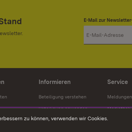
 Stand
E-Mail zur Newslett
ewsletter.
en
Informieren
Service
nten
Beteiligung verstehen
Meldungen
Beteiligung anwenden
Mediathek
erbessern zu können, verwenden wir Cookies.
ragte
Beteiligung stärken
Publikatio