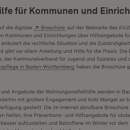
ilfe für Kommunen und Einric
Extern:
(Öffnet in neuem Fenster)
f die digitale
Broschüre
auf der Webseite des KVJ
von Kommunen und Einrichtungen über Hilfsangebote f
e erläutert die rechtliche Situation und die Zuständigkei
 gibt vor allem Anleitung und Hilfe für die Praxis. Di
, der Kommunalverband für Jugend und Soziales und 
(Öffnet in neuem Fenst
rtspflege in Baden-Württemberg
haben die Broschüre 
 und Angebote der Wohnungsnotfallhilfe werden in Ba
iterhin mit großem Engagement und trotz Mangel an 
rfügung gestellt. Die im Internet abrufbare Broschür
en helfen, ihre Präventions- und Hilfsangebote für obd
esser aufzustellen und Betroffene im Winter vor dem E