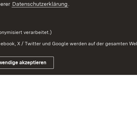
Beteiligung erleben
Glossar
serer
Datenschutzerklärung
.
Beteiligung erforschen
mung
nymisiert verarbeitet.)
ebook, X / Twitter und Google werden auf der gesamten Webs
Impressum
Kontakt
Benutzungshinweise
Netiqu
wendige akzeptieren