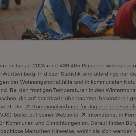
en im Januar 2024 rund 439.465 Personen wohnungslo
Württemberg. In dieser Statistik sind allerdings nur die
ungen der Wohnungsnotfallhilfe und in kommunalen Notu
ind. Bei den frostigen Temperaturen in den Wintermona
chen, die auf der Straße übernachten, besonderen ge
Extern:
setzt. Der
Kommunalverband für Jugend und Sozial
(Öffnet in neuem Fenster)
Extern:
(Öffnet
KVJS)
bietet auf seiner Webseite
Infomaterial
in For
für Kommunen und Einrichtungen an. Darauf finden Bür
bdachlose Menschen Hinweise, wohin sie sich wenden 