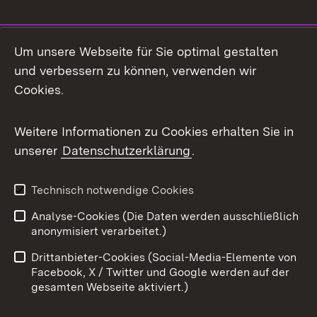
Social Media
Um unsere Webseite für Sie optimal gestalten
und verbessern zu können, verwenden wir
Facebook
Cookies.
Flickr
Weitere Informationen zu Cookies erhalten Sie in
X / Twitter
unserer
Datenschutzerklärung
.
Youtube
Technisch notwendige Cookies
Zum 
Analyse-Cookies (Die Daten werden ausschließlich
Impressum
Kontakt
anonymisiert verarbeitet.)
Benutzungshinweise
Netiquette
Drittanbieter-Cookies (Social-Media-Elemente von
Barrierefreiheit
Datenschutz
Facebook, X / Twitter und Google werden auf der
gesamten Webseite aktiviert.)
Cookies