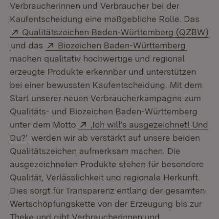
Verbraucherinnen und Verbraucher bei der
Kaufentscheidung eine maßgebliche Rolle. Das
Extern:
Qualitätszeichen Baden-Württemberg (QZBW)
(Öffnet in neuem Fenster)
Extern:
(Öffnet 
und das
Biozeichen Baden-Württemberg
machen qualitativ hochwertige und regional
erzeugte Produkte erkennbar und unterstützen
bei einer bewussten Kaufentscheidung. Mit dem
Start unserer neuen Verbraucherkampagne zum
Qualitäts- und Biozeichen Baden-Württemberg
Extern:
unter dem Motto
‚Ich will’s ausgezeichnet! Und
(Öffnet in neuem Fenster)
Du?‘
werden wir ab verstärkt auf unsere beiden
Qualitätszeichen aufmerksam machen. Die
ausgezeichneten Produkte stehen für besondere
Qualität, Verlässlichkeit und regionale Herkunft.
Dies sorgt für Transparenz entlang der gesamten
Wertschöpfungskette von der Erzeugung bis zur
Theke und gibt Verbraucherinnen und