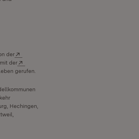
uem Fenster)
Extern:
on der
m Fenster)
Extern:
mit der
et in neuem Fenster)
Leben gerufen.
odellkommunen
kehr
burg, Hechingen,
tweil,