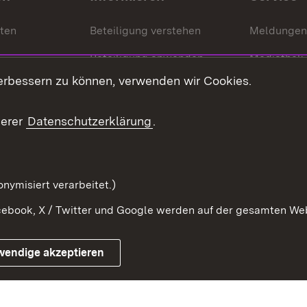
nten
Beteiligung verstehen
Meldungen
Beteiligung anwenden
Mediathek
erbessern zu können, verwenden wir Cookies.
ragte
Beteiligung stärken
Publikatio
Beteiligung erleben
Glossar
serer
Datenschutzerklärung
.
Beteiligung erforschen
mung
nymisiert verarbeitet.)
ebook, X / Twitter und Google werden auf der gesamten Webs
Impressum
Kontakt
Benutzungshinweise
Netiqu
wendige akzeptieren