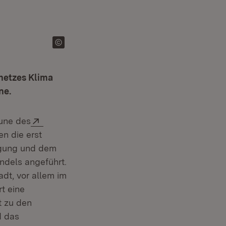
netzes Klima
ne.
Extern:
mune des
n die erst
igung und dem
ndels angeführt.
dt, vor allem im
t eine
 Fenster)
ht zu den
d das