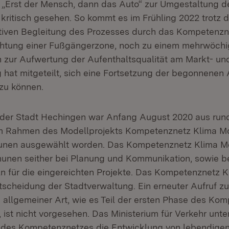
„Erst der Mensch, dann das Auto“ zur Umgestaltung d
kritisch gesehen. So kommt es im Frühling 2022 trotz de
iven Begleitung des Prozesses durch das Kompetenzn
ichtung einer Fußgängerzone, noch zu einem mehrwöch
 zur Aufwertung der Aufenthaltsqualität am Markt- und
 hat mitgeteilt, sich eine Fortsetzung der begonnenen 
 zu können.
der Stadt Hechingen war Anfang August 2020 aus run
 Rahmen des Modellprojekts Kompetenznetz Klima Mob
nen ausgewählt worden. Das Kompetenznetz Klima Mob
nen seither bei Planung und Kommunikation, sowie be
ln für die eingereichten Projekte. Das Kompetenznetz K
tscheidung der Stadtverwaltung. Ein erneuter Aufruf zu
 allgemeiner Art, wie es Teil der ersten Phase des Ko
 ist nicht vorgesehen. Das Ministerium für Verkehr unte
 des Kompetenznetzes die Entwicklung von lebendige