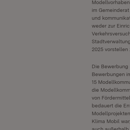
Modellvorhaben 
im Gemeinderat 
und kommunikat
weder zur Einr
Verkehrsversuch
Stadtverwaltung
2025 vorstellen
Die Bewerbung 
Bewerbungen im
15 Modellkommu
die Modellkommu
von Fördermitte
bedauert die En
Modellprojekten
Klima Mobil war,
auch außerhalb