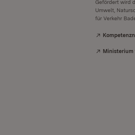
Gefördert wird 
Umwelt, Natursc
für Verkehr Ba
Extern:
Kompetenzne
Extern:
Ministerium 