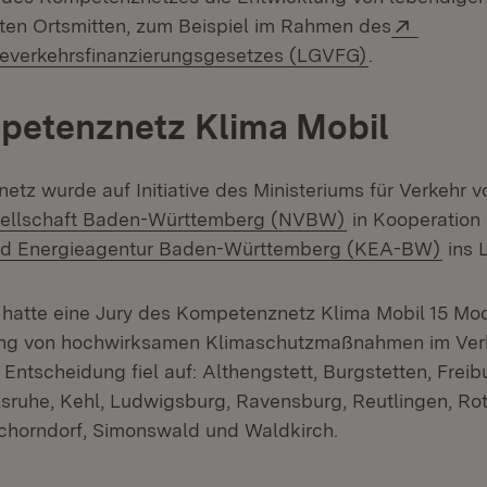
Extern:
ten Ortsmitten, zum Beispiel im Rahmen des
(Öffnet in ne
verkehrsfinanzierungsgesetzes (LGVFG)
.
petenznetz Klima Mobil
tz wurde auf Initiative des Ministeriums für Verkehr v
(Öffnet in neue
ellschaft Baden-Württemberg (NVBW)
in Kooperation 
(Öffn
nd Energieagentur Baden-Württemberg (KEA-BW)
ins 
 hatte eine Jury des Kompetenznetz Klima Mobil 15 M
ung von hochwirksamen Klimaschutzmaßnahmen im Ver
Entscheidung fiel auf: Althengstett, Burgstetten, Frei
lsruhe, Kehl, Ludwigsburg, Ravensburg, Reutlingen, Rot
chorndorf, Simonswald und Waldkirch.