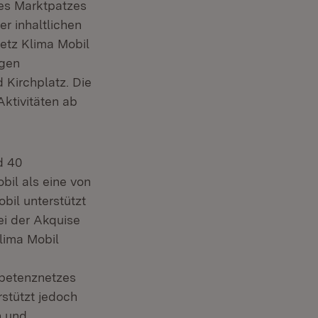
es Marktpatzes
r inhaltlichen
etz Klima Mobil
igen
 Kirchplatz. Die
Aktivitäten ab
d 40
il als eine von
il unterstützt
i der Akquise
lima Mobil
mpetenznetzes
rstützt jedoch
n und