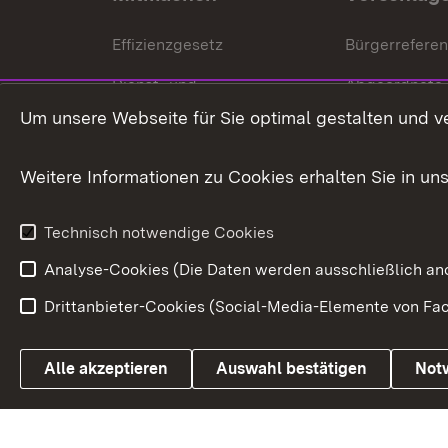
Effizienzgesetz
Bürgerrefere
Dienst- und
Abgeordnete
Versorgungsbezüge
Um unsere Webseite für Sie optimal gestalten und v
Bürgerbeauft
Kommunale Verfahren
Petition
Weitere Informationen zu Cookies erhalten Sie in un
Weitere
Volksantrag
Beteiligungsprozesse
Technisch notwendige Cookies
Volksabstim
Analyse-Cookies (Die Daten werden ausschließlich ano
Drittanbieter-Cookies (Social-Media-Elemente von Fac
Link zum Landesportal
Alle akzeptieren
Auswahl bestätigen
Not