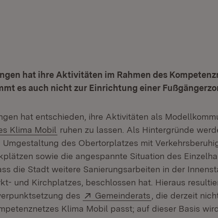
ingen hat ihre Aktivitäten im Rahmen des Kompetenz
mmt es auch nicht zur Einrichtung einer Fußgängerzo
ngen hat entschieden, ihre Aktivitäten als Modellkom
(Öffnet in neuem Fenster)
s Klima Mobil
ruhen zu lassen. Als Hintergründe werde
te Umgestaltung des Obertorplatzes mit Verkehrsberuh
kplätzen sowie die angespannte Situation des Einzelha
ss die Stadt weitere Sanierungsarbeiten in der Innensta
t- und Kirchplatzes, beschlossen hat. Hieraus resultier
Extern:
(Öffnet in neuem
hwerpunktsetzung des
Gemeinderats
, die derzeit nic
mpetenznetzes Klima Mobil passt; auf dieser Basis wir