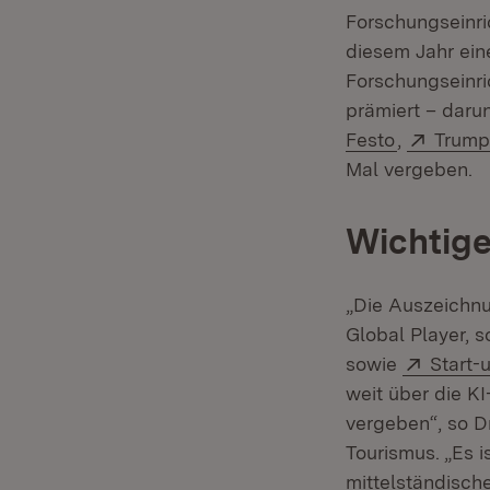
Forschungseinri
diesem Jahr ein
Forschungseinr
prämiert – dar
(Öffnet in
Extern
Festo
,
Trump
Mal vergeben.
Wichtige
„Die Auszeichnu
Global Player, 
Extern
sowie
Start-
weit über die K
vergeben“, so Dr
Tourismus. „Es 
mittelständisch