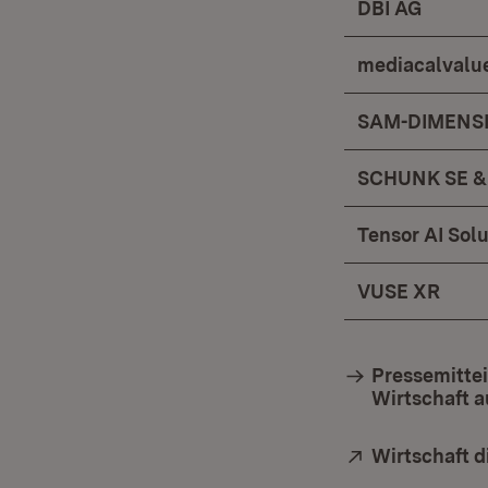
DBI AG
mediacalval
SAM-DIMENS
SCHUNK SE & 
Tensor AI Sol
VUSE XR
Pressemittei
Wirtschaft a
Extern:
Wirtschaft 