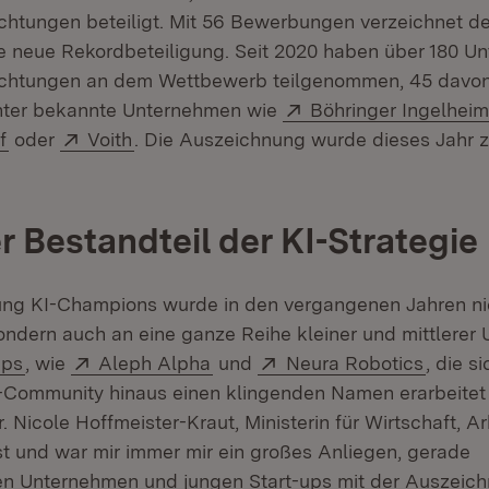
chtungen beteiligt. Mit 56 Bewerbungen verzeichnet d
e neue Rekordbeteiligung. Seit 2020 haben über 180 
ichtungen an dem Wettbewerb teilgenommen, 45 davo
Extern:
unter bekannte Unternehmen wie
Böhringer Ingelhei
 neuem Fenster)
:
(Öffnet in neuem Fenster)
Extern:
(Öffnet in neuem Fenster)
f
oder
Voith
. Die Auszeichnung wurde dieses Jahr 
r Bestandteil der KI-Strategie
ng KI-Champions wurde in den vergangenen Jahren ni
sondern auch an eine ganze Reihe kleiner und mittlere
:
(Öffnet in neuem Fenster)
Extern:
(Öffnet in neuem Fenster)
Extern:
(Öffnet
ups
, wie
Aleph Alpha
und
Neura Robotics
, die s
I-Community hinaus einen klingenden Namen erarbeitet
. Nicole Hoffmeister-Kraut, Ministerin für Wirtschaft, A
ist und war mir immer mir ein großes Anliegen, gerade
en Unternehmen und jungen Start-ups mit der Auszeich