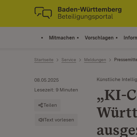
Zum Inhalt springen
Link zur Startseite
Mitmachen
Vorschlagen
Infor
Startseite
Service
Meldungen
Pressemitt
Künstliche Intelli
08.05.2025
„KI-C
Lesezeit: 9 Minuten
Teilen
Würt
Text vorlesen
ausge