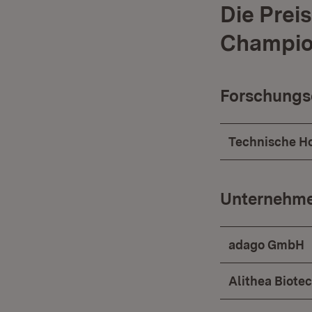
Die Prei
Champio
Forschungs
Technische H
Unternehmen
adago GmbH
Alithea Biot