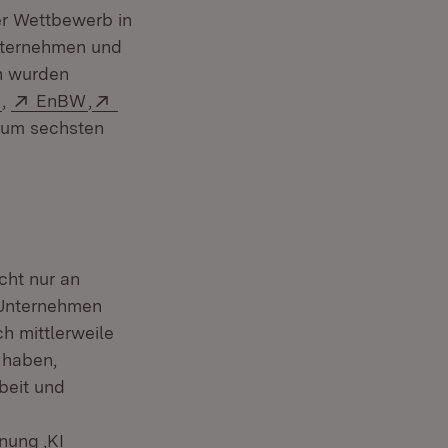
er Wettbewerb in
Unternehmen und
n wurden
(Öffnet in neuem Fenster)
Extern:
(Öffnet in neuem Fenster)
Extern:
m
,
EnBW
,
zum sechsten
cht nur an
r Unternehmen
 in neuem Fenster)
ich mittlerweile
 haben,
rbeit und
nung ‚KI