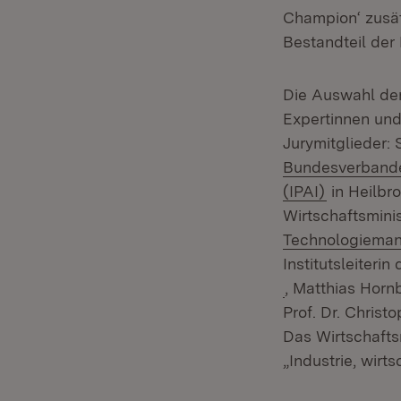
Champion‘ zusät
Bestandteil der 
Die Auswahl der
Expertinnen und
Jurymitglieder:
Bundesverband
(Öffnet in
(IPAI)
in Heilbro
Wirtschaftsminis
Technologiemana
Institutsleiterin
(Öffnet in neue
, Matthias Horn
Prof. Dr. Chris
Das Wirtschaftsm
„Industrie, wirt