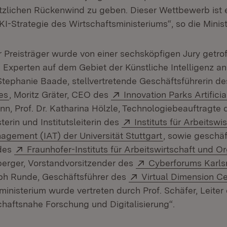
zlichen Rückenwind zu geben. Dieser Wettbewerb ist e
KI-Strategie des Wirtschaftsministeriums“, so die Minist
 Preisträger wurde von einer sechsköpfigen Jury getrof
 Experten auf dem Gebiet der Künstliche Intelligenz an
 Stephanie Baade, stellvertretende Geschäftsführerin d
(Öffnet in neuem Fenster)
Extern:
es
, Moritz Gräter, CEO des
Innovation Parks Artificia
 neuem Fenster)
nn, Prof. Dr. Katharina Hölzle, Technologiebeauftragte 
Extern:
terin und Institutsleiterin des
Instituts für Arbeitsw
(Öffnet in neue
gement (IAT) der Universität Stuttgart
, sowie geschä
Extern:
 des
Fraunhofer-Instituts für Arbeitswirtschaft und O
m Fenster)
Extern:
berger, Vorstandvorsitzender des
Cyberforums Karls
Extern:
toph Runde, Geschäftsführer des
Virtual Dimension C
inisterium wurde vertreten durch Prof. Schäfer, Leiter
schaftsnahe Forschung und Digitalisierung“.