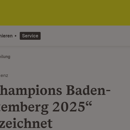
mieren
Service
eilung
genz
hampions Baden-
temberg 2025“
zeichnet