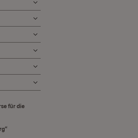
se für die
rg“
(Öffnet in neuem Fenster)