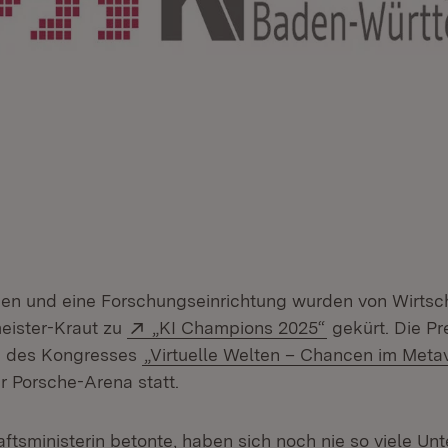
n und eine Forschungseinrichtung wurden von Wirtsch
Extern:
(Öffnet in neu
meister-Kraut zu
„KI Champions 2025“
gekürt. Die Pr
n des Kongresses
„Virtuelle Welten – Chancen im Meta
er Porsche-Arena statt.
aftsministerin betonte, haben sich noch nie so viele U