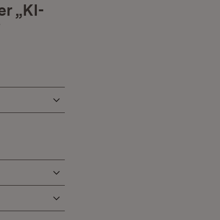
r „KI-
“