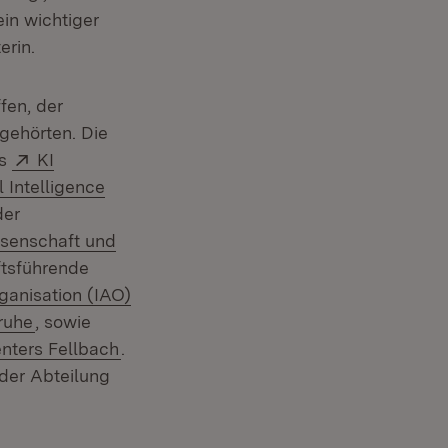
in wichtiger
erin.
fen, der
gehörten. Die
Extern:
es
KI
l Intelligence
der
issenschaft und
m Fenster)
ftsführende
rganisation (IAO)
(Öffnet in neuem Fenster)
ruhe
, sowie
(Öffnet in neuem Fenster)
enters Fellbach
.
 der Abteilung